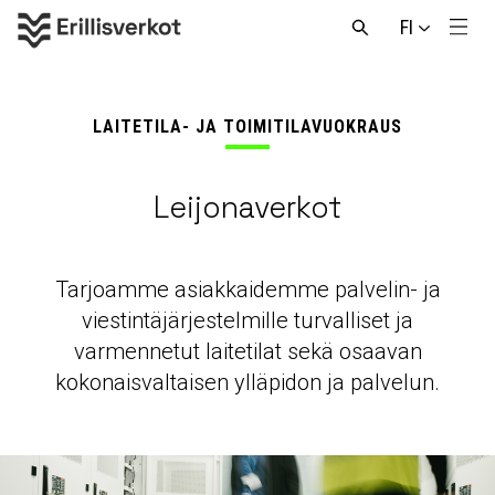
Hyppää
FI
sisältöön
Men
Avaa
haku
LAITETILA- JA TOIMITILAVUOKRAUS
Leijonaverkot
Tarjoamme asiakkaidemme palvelin- ja
viestintäjärjestelmille turvalliset ja
varmennetut laitetilat sekä osaavan
kokonaisvaltaisen ylläpidon ja palvelun.