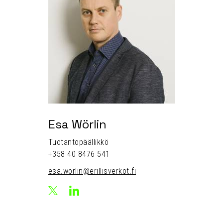
Esa Wörlin
Tuotantopäällikkö
+358 40 8476 541
esa.worlin@erillisverkot.fi
LinkedIn
X
Esa
Esa
Wörlin
Wörlin