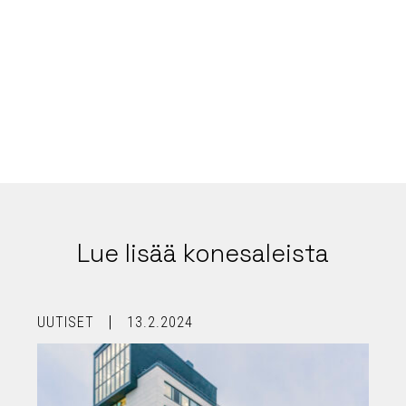
Kari
Kari
Asiala
Asiala
Lue lisää konesaleista
UUTISET
13.2.2024
U