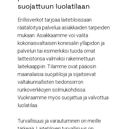
suojattuun luolatilaan
Erillisverkot tarjoaa laitetiloissaan
räätälöityä palvelua asiakkaiden tarpeiden
mukaan. Asiakkaamme voi valita
kokonaisvaltaisen konesalin ylläpidon ja
palvelun tai esimerkiksi tuoda omat
laitteistonsa valmiiksi rakennettuun
laitekaappiin. Tilamme ovat pääosin
maanalaisia suojatiloja ja sijaitsevat
valtakunnallisten tiedonsiirron
runkoverkkojen solmukohdissa.
Vuokraamme myös suojattua ja valvottua
luolatilaa.
Turvallisuus ja varautuminen on meille
tärkeää. Laitetilojen turvallisuus on