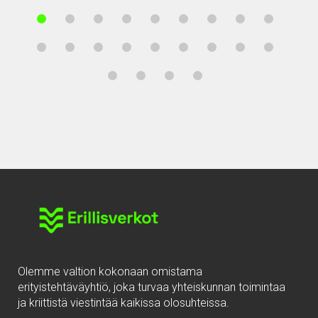
Olemme valtion kokonaan omistama
erityistehtäväyhtiö, joka turvaa yhteiskunnan toimintaa
ja kriittistä viestintää kaikissa olosuhteissa.