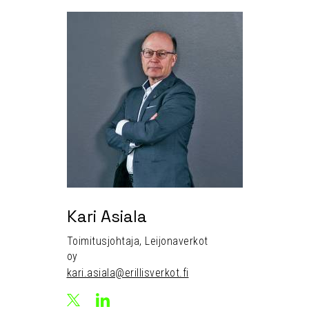
Kari Asiala
Toimitusjohtaja, Leijonaverkot
oy
kari.asiala@erillisverkot.fi
LinkedIn
X