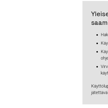
Yleis
saami
Hak
Käyt
Käyt
ohje
Virv
käyt
Käyttölup
jätettävä