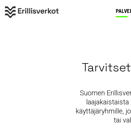
PALVE
Tarvitse
Suomen Erillisve
laajakaistaista
käyttäjäryhmille, 
tai v