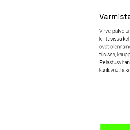
Varmist
Virve-palvelun
kriittisissä 
ovat olennaine
tiloissa, kaup
Pelastusviran
kuuluvuutta k