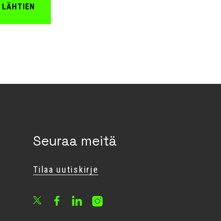
 LÄHTIEN
Seuraa meitä
Tilaa uutiskirje
Facebook
LinkedIn
Instagram
X