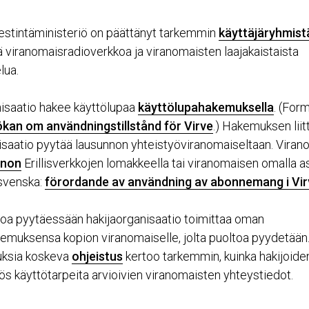
viestintäministeriö on päättänyt tarkemmin
käyttäjäryhmist
ä viranomaisradioverkkoa ja viranomaisten laajakaistaista
lua.
isaatio hakee käyttölupaa
käyttölupahakemuksella
. (For
kan om användningstillstånd för Virve
.) Hakemuksen liit
isaatio pyytää lausunnon yhteistyöviranomaiseltaan. Vira
nnon
Erillisverkkojen lomakkeella tai viranomaisen omalla asi
svenska:
förordande av användning av abonnemang i Vir
oa pyytäessään hakijaorganisaatio toimittaa oman
emuksensa kopion viranomaiselle, jolta puoltoa pyydetää
ksia koskeva
ohjeistus
kertoo tarkemmin, kuinka hakijoide
yös käyttötarpeita arvioivien viranomaisten yhteystiedot.