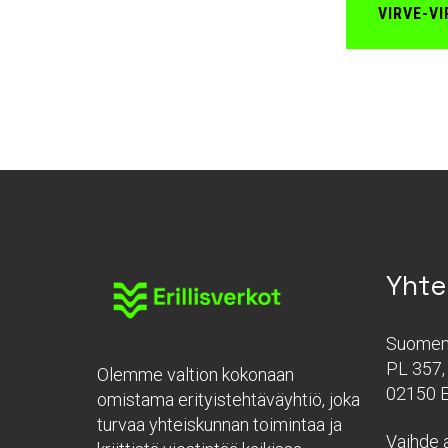
VIRVE-V
Yhte
Suomen 
PL 357, 
Olemme valtion kokonaan
02150 
omistama erityistehtäväyhtiö, joka
turvaa yhteiskunnan toimintaa ja
Vaihde a