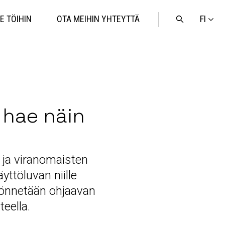
FI
E TÖIHIN
OTA MEIHIN YHTEYTTÄ
Avaa
haku
 hae näin
 ja viranomaisten
yttöluvan niille
myönnetään ohjaavan
eella.