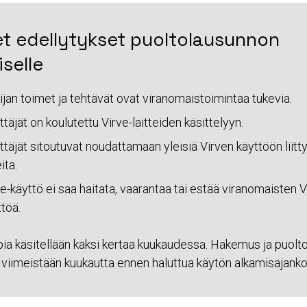
et edellytykset puoltolausunnon
selle
ijan toimet ja tehtävät ovat viranomaistoimintaa tukevia.
täjät on koulutettu Virve-laitteiden käsittelyyn.
täjät sitoutuvat noudattamaan yleisiä Virven käyttöön liitt
ita.
e-käyttö ei saa haitata, vaarantaa tai estää viranomaisten V
töä.
ia käsitellään kaksi kertaa kuukaudessa. Hakemus ja puolt
 viimeistään kuukautta ennen haluttua käytön alkamisajanko