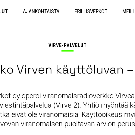
Hyppää
sisältöön
LUT
AJANKOHTAISTA
ERILLISVERKOT
MEILL
VIRVE-PALVELUT
tko Virven käyttöluvan –
rkot oy operoi viranomaisradioverkko Virveä
 viestintäpalvelua (Virve 2). Yhtiö myöntää kä
jotka eivät ole viranomaisia. Käyttöoikeus 
alvovan viranomaisen puoltavan arvion perust