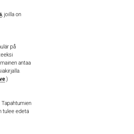
ä
, joilla on
mulär på
teeksi
nomainen antaa
akirjalla.
ve
.)
n. Tapahtumien
n tulee edetä