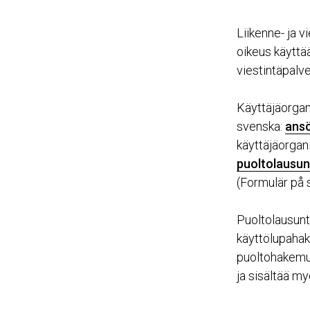
Liikenne- ja 
oikeus käyttä
viestintäpalve
Käyttäjäorgan
svenska:
ansö
käyttäjäorgan
puoltolausu
(Formulär på 
Puoltolausunt
käyttölupahak
puoltohakemu
ja sisältää m