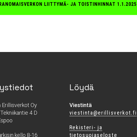
IRANOMAISVERKON LIITTYMÄ- JA TOISTINHINNAT 1.1.2025
ystiedot
Löydä
Erillisverkot Oy
Viestintä
Tekniikantie 4 D
viestinta@erillisverkot.fi
Espoo
Rekisteri- ja
rkisin kello 8-16
tietosuojaseloste