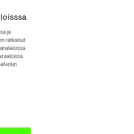
loisssa
sa ja
en ratkaisut
aanalaisissa
iraaloissa.
palvelun