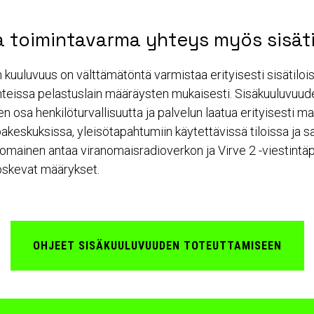
a toimintavarma yhteys myös sisäti
 kuuluvuus on välttämätöntä varmistaa erityisesti sisätilois
kohteissa pelastuslain määräysten mukaisesti. Sisäkuuluvuud
n osa henkilöturvallisuutta ja palvelun laatua erityisesti m
pakeskuksissa, yleisötapahtumiin käytettävissä tiloissa ja sa
omainen antaa viranomaisradioverkon ja Virve 2 -viestintä
oskevat määrykset.
OHJEET SISÄKUULUVUUDEN TOTEUTTAMISEEN