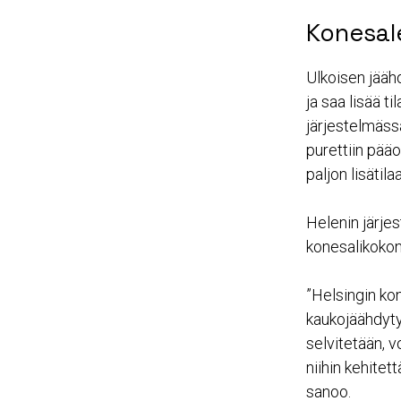
Konesal
Ulkoisen jääh
ja saa lisää t
järjestelmäss
purettiin pääo
paljon lisätilaa
Helenin järjes
konesalikokon
”Helsingin kon
kaukojäähdyt
selvitetään, 
niihin kehite
sanoo.