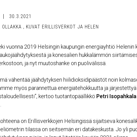
30.3.2021
A OLLAKKA
,
KUVAT ERILLISVERKOT JA HELEN
 teki vuonna 2019 Helsingin kaupungin energiayhtiö Helenin
aukojäähdytyksestä ja konesalien hukkalämmön siirtämise
kostoon, ja nyt muutoshanke on puolivälissä.
elmä vähentää jäähdytyksen hiilidioksidipäästöt noin kolma
amme myös parannettua energiatehokkuutta ja järjestetty
taloudellisesti”, kertoo tuotantopäällikkö
Petri Isopahkala
.
ohteena on Erillisverkkojen Helsingissä sijaitseva konesal
liömetrin tilassa on seitsemän eri datakeskusta. Jo yli puo