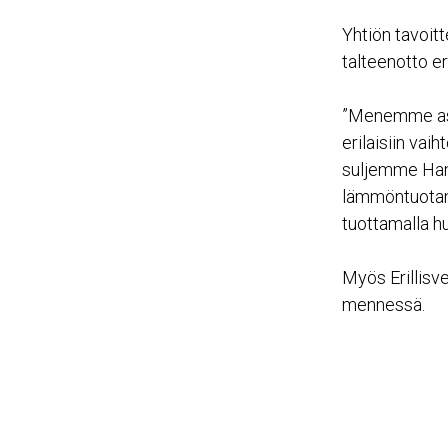
Yhtiön tavoit
talteenotto e
”Menemme aske
erilaisiin vai
suljemme Han
lämmöntuotann
tuottamalla h
Myös Erillisve
mennessä.