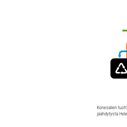
Konesalien tuot
jäähdytystä Hel