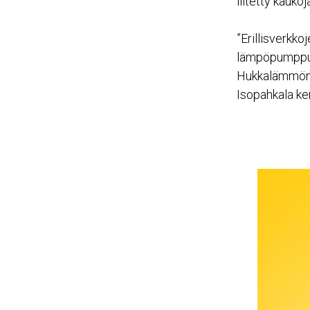
liitetty kauko
”Erillisverkk
lämpöpumppula
Hukkalämmön m
Isopahkala ke