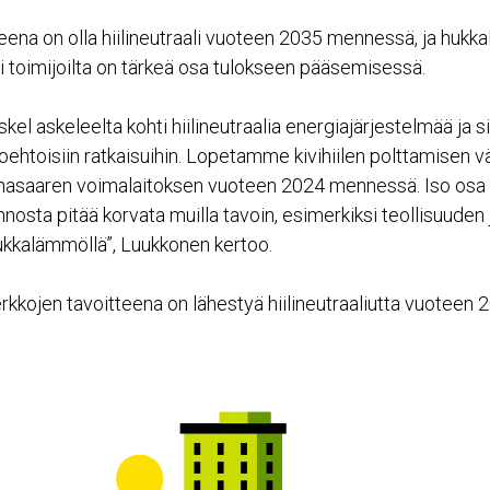
teena on olla hiilineutraali vuoteen 2035 mennessä, ja huk
ri toimijoilta on tärkeä osa tulokseen pääsemisessä.
l askeleelta kohti hiilineutraalia energiajärjestelmää ja 
htoehtoisiin ratkaisuihin. Lopetamme kivihiilen polttamisen vä
asaaren voimalaitoksen vuoteen 2024 mennessä. Iso osa
osta pitää korvata muilla tavoin, esimerkiksi teollisuuden 
ukkalämmöllä”, Luukkonen kertoo.
rkkojen tavoitteena on lähestyä hiilineutraaliutta vuoteen 