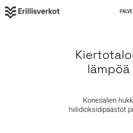
PALVE
Kiertotal
lämpöä 
Konesalien hukk
hiilidioksidipäästöt 