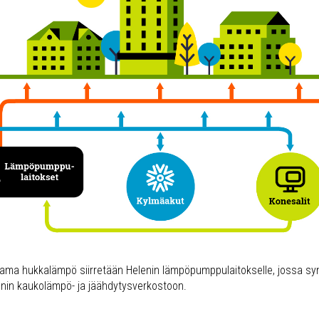
tama hukkalämpö siirretään Helenin lämpöpumppulaitokselle, jossa sy
enin kaukolämpö- ja jäähdytysverkostoon.