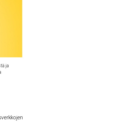
tä ja
a
isverkkojen