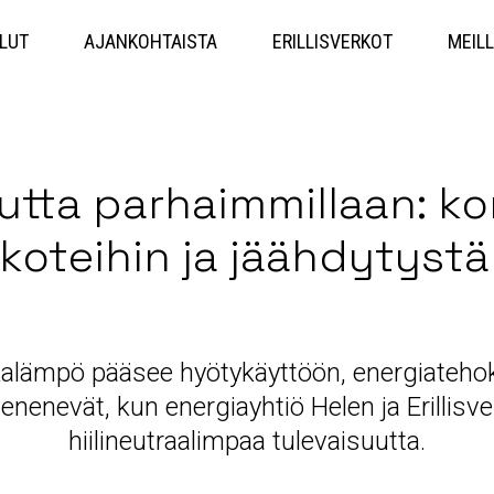
Hyppää
sisältöön
LUT
AJANKOHTAISTA
ERILLISVERKOT
MEILL
outta parhaimmillaan: ko
koteihin ja jäähdytystä 
alämpö pääsee hyötykäyttöön, energiateho
pienenevät, kun energiayhtiö Helen ja Erillis
hiilineutraalimpaa tulevaisuutta.