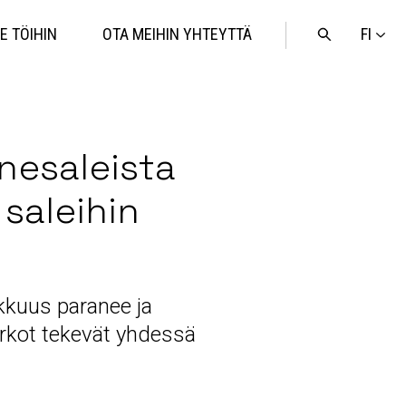
FI
E TÖIHIN
OTA MEIHIN YHTEYTTÄ
Avaa
haku
nesaleista
saleihin
kkuus paranee ja
verkot tekevät yhdessä