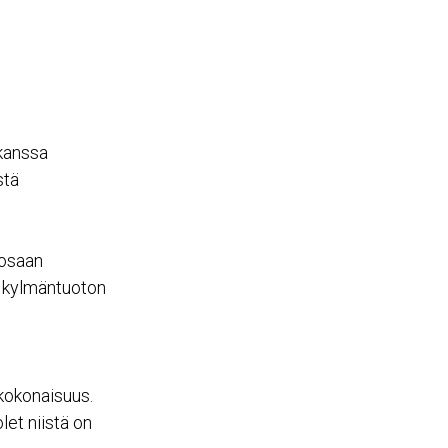
 kanssa
stä
sosaan
ä kylmäntuoton
ikokonaisuus.
let niistä on