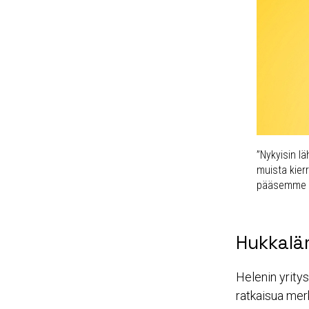
”Nykyisin l
muista kier
pääsemme hi
Hukkaläm
Helenin yrit
ratkaisua mer