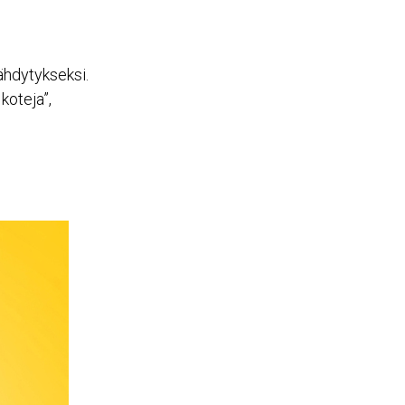
ähdytykseksi.
koteja”,