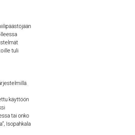
iilipäästöjään
olleessa
estelmät
ille tuli
jestelmillä.
ettu käyttöön
ksi
essa tai onko
a”, Isopahkala