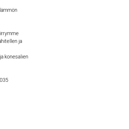
kalämmön
siirrymme
hitellen ja
ja konesalien
2035