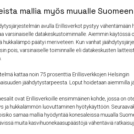
eista mallia myös muualle Suomeen
dytysjärjestelmän avulla Erillisverkot pystyy vähentämään h
ilaa varsinaiselle datakeskustoiminnalle. Aiemmin käytössä 
ä hukkalämpö päätyi meriveteen. Kun vanhat jäähdytysjärj
sin pois, varsinaiselle toiminnalle eli datakeskusten laitteisto
.
telmä kattaa noin 75 prosenttia Erillisverkkojen Helsingin
aisuuden jäähdytystarpeesta. Loput hoidetaan aiemmilla jär
esalit ovat Erillisverkoille ensimmäinen kohde, jossa on ot
ys ja hukkalämmön luovuttaminen hyötykäyttöön. Seuraava
voisiko samaa mallia hyödyntää konesaleissa muualla Suom
ttävissä muita kasvihuonekaasupäästöjä vähentäviä ratkaisuj