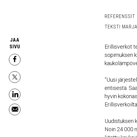
REFERENSSIT
TEKSTI MARJ
JAA
Erillisverkot
SIVU
sopimuksen k
facebook
kaukolämpöver
”Uusi järjest
x
entisestä. Sa
hyvin kokonais
linkedin
Erillisverkoilta
email
Uudistuksen k
Noin 24 000 ne