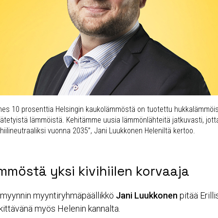
ähes 10 prosenttia Helsingin kaukolämmöstä on tuotettu hukkalämmöis
rätetyistä lämmöistä. Kehitämme uusia lämmönlähteitä jatkuvasti, jott
ilineutraaliksi vuonna 2035”, Jani Luukkonen Heleniltä kertoo.
möstä yksi kivihiilen korvaaja
ysmyynnin myyntiryhmäpäällikkö
Jani Luukkonen
pitää Erill
kittävänä myös Helenin kannalta.