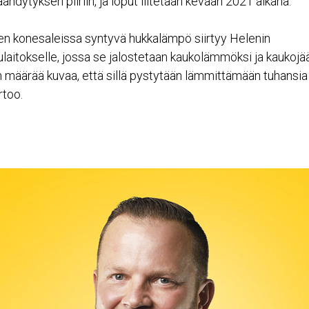
jäähdytyksen piiriin, ja loput liitetään kevään 2021 aikana.
ojen konesaleissa syntyvä hukkalämpö siirtyy Helenin
itokselle, jossa se jalostetaan kaukolämmöksi ja kaukojä
äärää kuvaa, että sillä pystytään lämmittämään tuhansia 
rtoo.