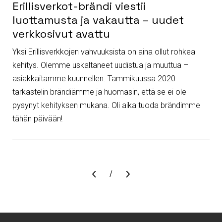
Erillisverkot-brändi viestii
luottamusta ja vakautta – uudet
verkkosivut avattu
Yksi Erillisverkkojen vahvuuksista on aina ollut rohkea
kehitys. Olemme uskaltaneet uudistua ja muuttua –
asiakkaitamme kuunnellen. Tammikuussa 2020
tarkastelin brändiämme ja huomasin, että se ei ole
pysynyt kehityksen mukana. Oli aika tuoda brändimme
tähän päivään!
Sivu
/