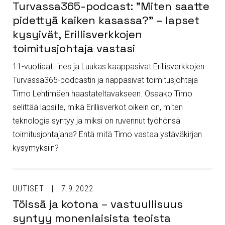
Turvassa365-podcast: ”Miten saatte
pidettyä kaiken kasassa?” – lapset
kysyivät, Erillisverkkojen
toimitusjohtaja vastasi
11-vuotiaat Iines ja Luukas kaappasivat Erillisverkkojen
Turvassa365-podcastin ja nappasivat toimitusjohtaja
Timo Lehtimäen haastateltavakseen. Osaako Timo
selittää lapsille, mikä Erillisverkot oikein on, miten
teknologia syntyy ja miksi on ruvennut työhönsä
toimitusjohtajana? Entä mitä Timo vastaa ystäväkirjan
kysymyksiin?
UUTISET
7.9.2022
Töissä ja kotona – vastuullisuus
syntyy monenlaisista teoista