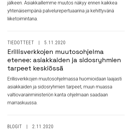
jälkeen. Asiakkaillemme muutos näkyy ennen kaikkea
yhtenäisempänä palvelurepertuaarina ja kehittyvänä
liiketoimintana.
TIEDOTTEET
5.11.2020
Erillisverkkojen muutosohjelma
etenee: asiakkaiden ja sidosryhmien
tarpeet keskiössä
Erillisverkkojen muutosohjelmassa huomioidaan laajasti
asiakkaiden ja sidosryhmien tarpeet, muun muassa
valtiovarainministeriön kanta ohjelmaan saadaan
marraskuussa.
BLOGIT
2.11.2020