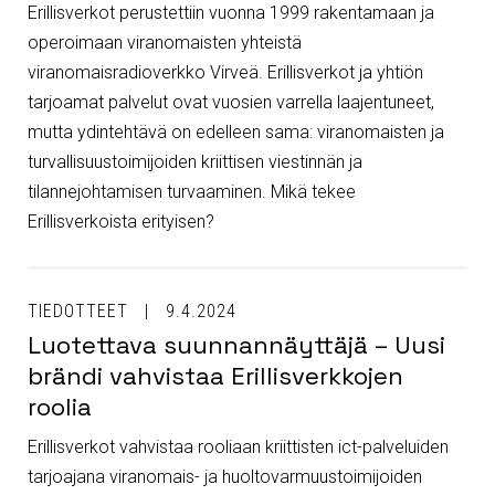
Erillisverkot perustettiin vuonna 1999 rakentamaan ja
operoimaan viranomaisten yhteistä
viranomaisradioverkko Virveä. Erillisverkot ja yhtiön
tarjoamat palvelut ovat vuosien varrella laajentuneet,
mutta ydintehtävä on edelleen sama: viranomaisten ja
turvallisuustoimijoiden kriittisen viestinnän ja
tilannejohtamisen turvaaminen. Mikä tekee
Erillisverkoista erityisen?
TIEDOTTEET
9.4.2024
Luotettava suunnannäyttäjä – Uusi
brändi vahvistaa Erillisverkkojen
roolia
Erillisverkot vahvistaa rooliaan kriittisten ict-palveluiden
tarjoajana viranomais- ja huoltovarmuustoimijoiden