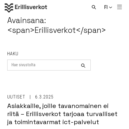
Hyppää
FI
sisältöön
Men
Avaa
haku
Avainsana:
<span>Erillisverkot</span>
HAKU
Search
for
Haku
UUTISET
6.3.2025
Asiakkaille, joille tavanomainen ei
riitä – Erillisverkot tarjoaa turvalliset
ja toimintavarmat ict-palvelut