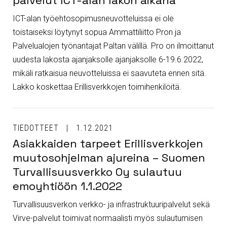
palvelut ICT-alan lakon aikana
ICT-alan työehtosopimusneuvotteluissa ei ole
toistaiseksi löytynyt sopua Ammattiliitto Pron ja
Palvelualojen työnantajat Paltan välillä. Pro on ilmoittanut
uudesta lakosta ajanjaksolle ajanjaksolle 6-19.6.2022,
mikäli ratkaisua neuvotteluissa ei saavuteta ennen sitä.
Lakko koskettaa Erillisverkkojen toimihenkilöitä.
TIEDOTTEET
1.12.2021
Asiakkaiden tarpeet Erillisverkkojen
muutosohjelman ajureina – Suomen
Turvallisuusverkko Oy sulautuu
emoyhtiöön 1.1.2022
Turvallisuusverkon verkko- ja infrastruktuuripalvelut sekä
Virve-palvelut toimivat normaalisti myös sulautumisen