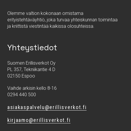
Olemme valtion kokonaan omistama
erityistehtäväyhtiö, joka turvaa yhteiskunnan toimintaa
ja kriittistä viestintää kaikissa olosuhteissa.
Yhteystiedot
Suomen Erillisverkot Oy
PL 357, Tekniikantie 4 D
02150 Espoo
Vaihde arkisin kello 8-16
0294 440 500
asiakaspalvelu@erillisverkot.fi
kirjaamo@erillisverkot.fi