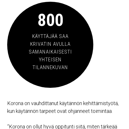
800
KÄYTTÄJÄÄ SAA
KRIVATIN AVULLA
SAMANAIKAISESTI
YHTEISEN
TILANNEKUVAN
Korona on vauhdittanut käytännön kehittämistyötä,
kun käytännön tarpeet ovat ohjanneet toimintaa.
”Korona on ollut hyvä oppitunti siitä, miten tärkeää