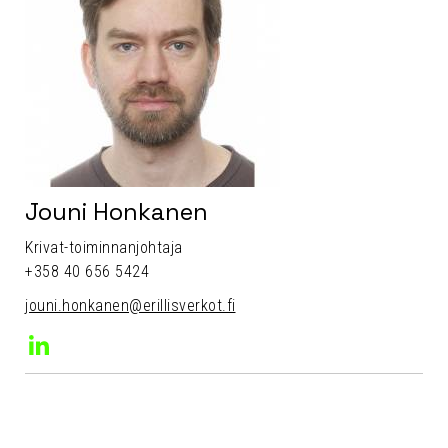
Jouni Honkanen
Krivat-toiminnanjohtaja
+358 40 656 5424
jouni.honkanen@erillisverkot.fi
LinkedIn
Jouni
Honkanen