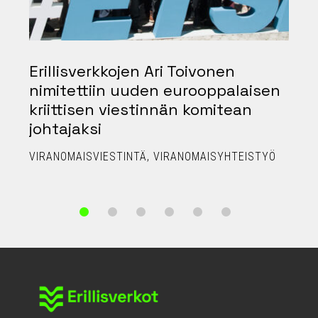
Erillisverkkojen Ari Toivonen
nimitettiin uuden eurooppalaisen
kriittisen viestinnän komitean
johtajaksi
P
VIRANOMAISVIESTINTÄ
VIRANOMAISYHTEISTYÖ