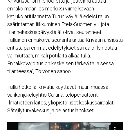
Krivatissa. On hienoa, että järjestelmä auttaa
ennakoimaan: esimerkiksi viime kevään
ketjukolaritilannetta Turun väylällä edelsi rajun
säärintaman liikkuminen Etelä-Suomen yli, jota
tilannekeskuspäivystäjät olivat seuranneet.
Tällainen ennakoiva seuranta antaa Krivatin ansiosta
entistä paremmat edellytykset sairaaloille nostaa
valmiuttaan, mikäli potilaita alkaa tulla.
Ennakkovaroitus on keskeisen tärkeä tällaisessa
tilanteessa”, Toivonen sanoo.
Tällä hetkellä Krivatia käyttävät muun muassa
sähkönjakeluyhtiö Caruna, teloperaattorit,
Ilmatieteen laitos, yliopistolliset keskussairaalat,
Säteilyturvakeskus ja pelastuslaitokset.