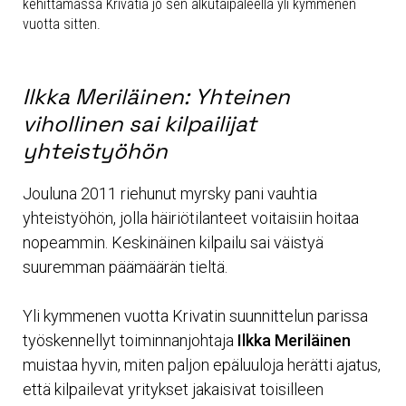
kehittämässä Krivatia jo sen alkutaipaleella yli kymmenen
vuotta sitten.
Ilkka Meriläinen: Yhteinen
vihollinen sai kilpailijat
yhteistyöhön
Jouluna 2011 riehunut myrsky pani vauhtia
yhteistyöhön, jolla häiriötilanteet voitaisiin hoitaa
nopeammin. Keskinäinen kilpailu sai väistyä
suuremman päämäärän tieltä.
Yli kymmenen vuotta Krivatin suunnittelun parissa
työskennellyt toiminnanjohtaja
Ilkka Meriläinen
muistaa hyvin, miten paljon epäluuloja herätti ajatus,
että kilpailevat yritykset jakaisivat toisilleen