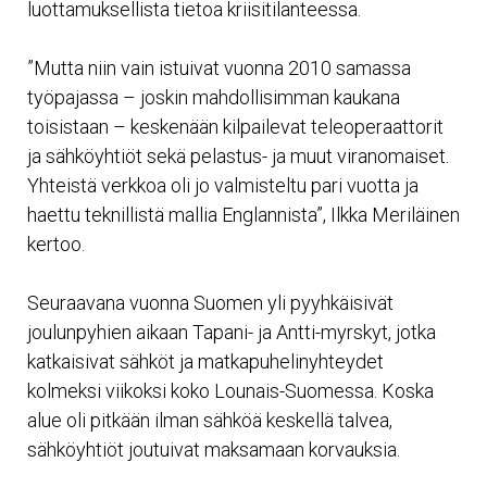
luottamuksellista tietoa kriisitilanteessa.
”Mutta niin vain istuivat vuonna 2010 samassa
työpajassa – joskin mahdollisimman kaukana
toisistaan – keskenään kilpailevat teleoperaattorit
ja sähköyhtiöt sekä pelastus- ja muut viranomaiset.
Yhteistä verkkoa oli jo valmisteltu pari vuotta ja
haettu teknillistä mallia Englannista”, Ilkka Meriläinen
kertoo.
Seuraavana vuonna Suomen yli pyyhkäisivät
joulunpyhien aikaan Tapani- ja Antti-myrskyt, jotka
katkaisivat sähköt ja matkapuhelinyhteydet
kolmeksi viikoksi koko Lounais-Suomessa. Koska
alue oli pitkään ilman sähköä keskellä talvea,
sähköyhtiöt joutuivat maksamaan korvauksia.