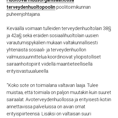
terveydenhuoltopoolin
poolitoimikunnan
puheenjohtajana.
Keväällä voimaan tulleiden terveydenhuoltolain 38§
ja 42a§ sekä eräiden sosiaalihuoltolain uusien
varautumispykälien mukaan valtakunnallisesti
yhtenäistä sosiaali- ja terveydenhuollon
valmiussuunnittelua koordinoivat yliopistolliset
sairaanhoitopiirit viidellä maantieteellisellä
erityisvastuualueella.
”Koko sote on toimialana valtavan laaja. Tulee
muistaa, että toimiala on paljon muutakin kuin suuret
sairaalat. Avoterveydenhuollossa ja erityisesti kotiin
annettavissa palveluissa on aivan omat
erityispiirteensä. Lisäksi on valtaisan suuri