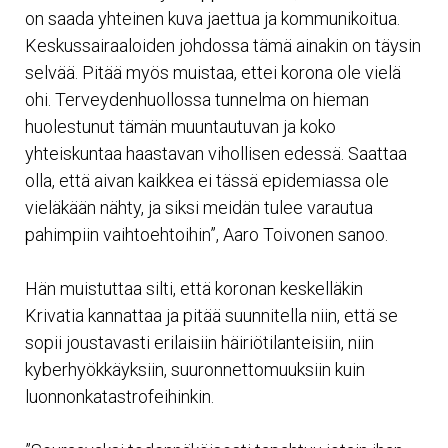
on saada yhteinen kuva jaettua ja kommunikoitua.
Keskussairaaloiden johdossa tämä ainakin on täysin
selvää. Pitää myös muistaa, ettei korona ole vielä
ohi. Terveydenhuollossa tunnelma on hieman
huolestunut tämän muuntautuvan ja koko
yhteiskuntaa haastavan vihollisen edessä. Saattaa
olla, että aivan kaikkea ei tässä epidemiassa ole
vieläkään nähty, ja siksi meidän tulee varautua
pahimpiin vaihtoehtoihin”, Aaro Toivonen sanoo.
Hän muistuttaa silti, että koronan keskelläkin
Krivatia kannattaa ja pitää suunnitella niin, että se
sopii joustavasti erilaisiin häiriötilanteisiin, niin
kyberhyökkäyksiin, suuronnettomuuksiin kuin
luonnonkatastrofeihinkin.