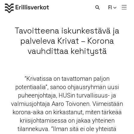
Hyppää
FI
sisältöön
Men
Avaa
haku
Tavoitteena iskunkestävä ja
palveleva Krivat – Korona
vauhdittaa kehitystä
”Krivatissa on tavattoman paljon
potentiaalia”, sanoo ohjausryhmän uusi
puheenjohtaja, HUSin turvallisuus- ja
valmiusjohtaja Aaro Toivonen. Viimeistään
korona-aika on kirkastanut, miten tärkeää
kriisijohtamisessa on jakaa yhteinen
tilannekuva. ”Ilman sitä ei ole yhteistä