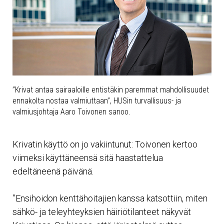
”Krivat antaa sairaaloille entistäkin paremmat mahdollisuudet
ennakolta nostaa valmiuttaan”, HUSin turvallisuus- ja
valmiusjohtaja Aaro Toivonen sanoo.
Krivatin käyttö on jo vakiintunut: Toivonen kertoo
viimeksi käyttäneensä sitä haastattelua
edeltäneenä päivänä.
”Ensihoidon kenttähoitajien kanssa katsottiin, miten
sähkö- ja teleyhteyksien häiriötilanteet näkyvät