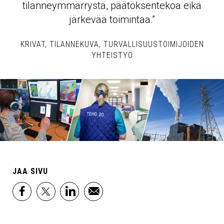
tilanneymmärrystä, päätöksentekoa eikä
järkevää toimintaa.”
KRIVAT
TILANNEKUVA
TURVALLISUUSTOIMIJOIDEN
YHTEISTYÖ
JAA SIVU
facebook
x
linkedin
email