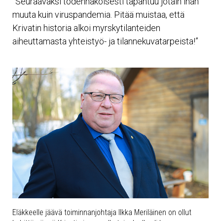
”Seuraavaksi todennäköisesti tapahtuu jotain ihan
muuta kuin viruspandemia. Pitää muistaa, että
Krivatin historia alkoi myrskytilanteiden
aiheuttamasta yhteistyö- ja tilannekuvatarpeista!”
Eläkkeelle jäävä toiminnanjohtaja Ilkka Meriläinen on ollut