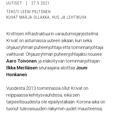
UUTISET
27.5.2021
TEKSTI LEENI PELTONEN
KUVAT MARJA OLLAKKA, HUS JA LEHTIKUVA
Kriittisen infrastruktuurin varautumisjärjestelmä
Krivat on astumassa uuteen aikaan, kun sekä
ohjausryhmän puheenjohtaja että toiminnanjohtaja
vaihtuvat. Ohjausryhmän puheenjohtajaksi nousee
Aaro Toivonen
, ja eläköityvän toiminnanjohtajan
Ilkka Meriläisen
seuraajana aloittaa
Jouni
Honkanen
.
Vuodesta 2013 toiminnassa ollut Krivat on
reippaassa kehitysvauhdissa, eikä sen
tarpeellisuudesta ole epäilystäkään. Korona-aika on
tuonut tulevaisuuden näkymiin uudet mausteensa,