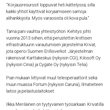
”Korjausresurssit loppuivat heti kättelyssä, sillä
kaikki yhtiöt käyttivät korjaamiseen samoja
alihankkijoita. Myös varaosista oli kova pula.”
Tämä pani vauhtia yhteistyöhön. Kehitys johti
vuonna 2013 siihen, että perustettiin kriittisen
infrastruktuurin varautumisen järjestelmä Krivat,
jota operoi Suomen Erillisverkot. Järjestelmän
rakensivat Karttakeskus (nykyisin CGI), Kilosoft Oy
(nykyisin Cinia) ja Cygate Oy (nykyisin Telia).
Pian mukaan liittyivät muut teleoperaattorit sekä
muun muassa Fortum (nykyisin Caruna), Ilmatieteen
laitos ja pelastuslaitokset.
Ilkka Meriläinen on tyytyväinen työsarkaan: Krivatilla