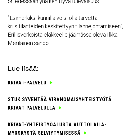
on edessään yhä kehittyvä tulevaisuus.
”Esimerkiksi kunnilla voisi olla tarvetta
kriisitilanteiden keskitettyyn tilannejohtamiseen”,
Erillisverkoista eläkkeelle jäämässä oleva Ilkka
Meriläinen sanoo.
Lue lisää:
KRIVAT-PALVELU
STUK SYVENTÄÄ VIRANOMAISYHTEISTYÖTÄ
KRIVAT-PALVELULLA
KRIVAT-YHTEISTYÖALUSTA AUTTOI AILA-
MYRSKYSTÄ SELVIYTYMISESSÄ