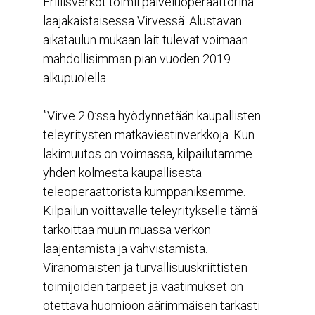
Erillisverkot toimii palveluoperaattorina
laajakaistaisessa Virvessä. Alustavan
aikataulun mukaan lait tulevat voimaan
mahdollisimman pian vuoden 2019
alkupuolella.
”Virve 2.0:ssa hyödynnetään kaupallisten
teleyritysten matkaviestinverkkoja. Kun
lakimuutos on voimassa, kilpailutamme
yhden kolmesta kaupallisesta
teleoperaattorista kumppaniksemme.
Kilpailun voittavalle teleyritykselle tämä
tarkoittaa muun muassa verkon
laajentamista ja vahvistamista.
Viranomaisten ja turvallisuuskriittisten
toimijoiden tarpeet ja vaatimukset on
otettava huomioon äärimmäisen tarkasti