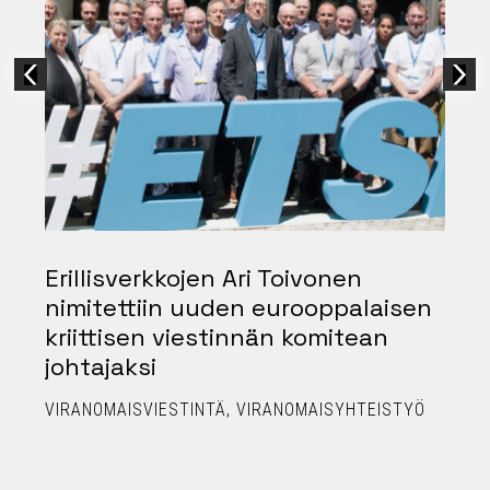
Erillisverkkojen Ari Toivonen
nimitettiin uuden eurooppalaisen
kriittisen viestinnän komitean
johtajaksi
P
VIRANOMAISVIESTINTÄ
VIRANOMAISYHTEISTYÖ