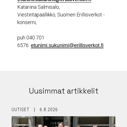
Katariina Salmisalo,
Viestintäpäällikkö, Suomen Erillisverkot -
konserni,
puh 040 701
6576
etunimi.sukunimi@erillisverkot.fi
Uusimmat artikkelit
UUTISET
6.8.2026
U