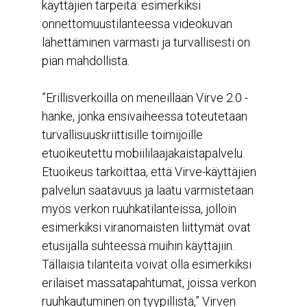
käyttäjien tarpeita: esimerkiksi
onnettomuustilanteessa videokuvan
lähettäminen varmasti ja turvallisesti on
pian mahdollista.
”Erillisverkoilla on meneillään Virve 2.0 -
hanke, jonka ensivaiheessa toteutetaan
turvallisuuskriittisille toimijoille
etuoikeutettu mobiililaajakaistapalvelu.
Etuoikeus tarkoittaa, että Virve-käyttäjien
palvelun saatavuus ja laatu varmistetaan
myös verkon ruuhkatilanteissa, jolloin
esimerkiksi viranomaisten liittymät ovat
etusijalla suhteessa muihin käyttäjiin.
Tällaisia tilanteita voivat olla esimerkiksi
erilaiset massatapahtumat, joissa verkon
ruuhkautuminen on tyypillistä,” Virven