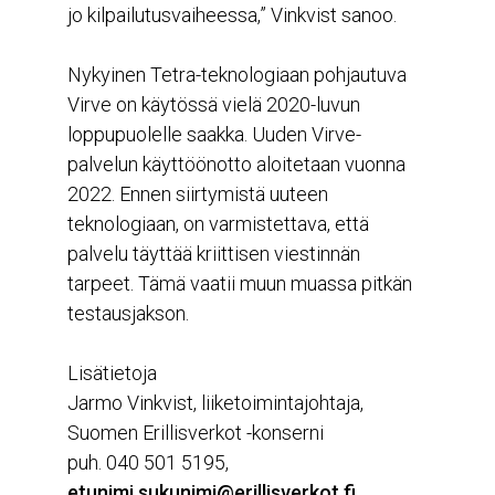
jo kilpailutusvaiheessa,” Vinkvist sanoo.
Nykyinen Tetra-teknologiaan pohjautuva
Virve on käytössä vielä 2020-luvun
loppupuolelle saakka. Uuden Virve-
palvelun käyttöönotto aloitetaan vuonna
2022. Ennen siirtymistä uuteen
teknologiaan, on varmistettava, että
palvelu täyttää kriittisen viestinnän
tarpeet. Tämä vaatii muun muassa pitkän
testausjakson.
Lisätietoja
Jarmo Vinkvist, liiketoimintajohtaja,
Suomen Erillisverkot -konserni
puh. 040 501 5195,
etunimi.sukunimi@erillisverkot.fi