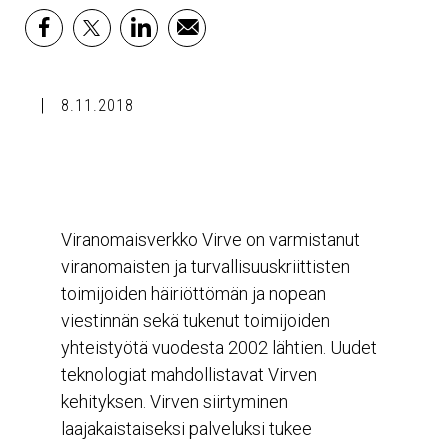
facebook
x
linkedin
email
8.11.2018
Viranomaisverkko Virve on varmistanut
viranomaisten ja turvallisuuskriittisten
toimijoiden häiriöttömän ja nopean
viestinnän sekä tukenut toimijoiden
yhteistyötä vuodesta 2002 lähtien. Uudet
teknologiat mahdollistavat Virven
kehityksen. Virven siirtyminen
laajakaistaiseksi palveluksi tukee