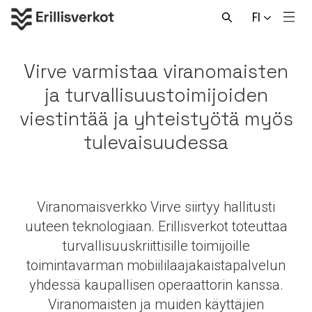
Hyppää
FI
sisältöön
Men
Avaa
haku
Virve varmistaa viranomaisten
ja turvallisuustoimijoiden
viestintää ja yhteistyötä myös
tulevaisuudessa
Viranomaisverkko Virve siirtyy hallitusti
uuteen teknologiaan. Erillisverkot toteuttaa
turvallisuuskriittisille toimijoille
toimintavarman mobiililaajakaistapalvelun
yhdessä kaupallisen operaattorin kanssa.
Viranomaisten ja muiden käyttäjien