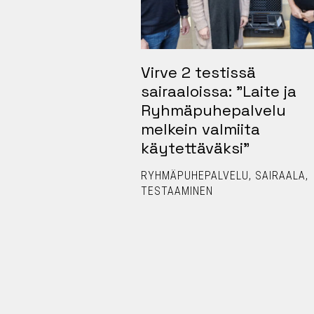
teistyössä:
Virve 2 testissä
an ja Lapin
sairaaloissa: ”Laite ja
toksen Ville
Ryhmäpuhepalvelu
teinen sävel
melkein valmiita
asti – ”Maurilta
käytettäväksi”
 aikaa minulle”
RYHMÄPUHEPALVELU
SAIRAALA
TESTAAMINEN
VELU
TILANNEKUVA