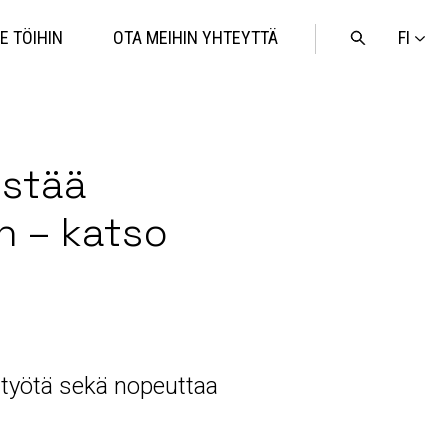
FI
E TÖIHIN
OTA MEIHIN YHTEYTTÄ
Avaa
haku
istää
n – katso
n työtä sekä nopeuttaa