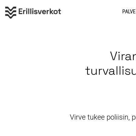
PALVE
Vira
turvalli
Virve tukee poliisin,