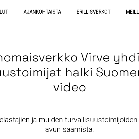
Hyppää
sisältöön
LUT
AJANKOHTAISTA
ERILLISVERKOT
MEILL
nomaisverkko Virve yhd
suustoimijat halki Suome
video
 pelastajien ja muiden turvallisuustoimijoide
avun saamista.