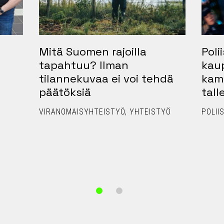
Mitä Suomen rajoilla
Polii
tapahtuu? Ilman
kau
tilannekuvaa ei voi tehdä
kam
päätöksiä
tall
VIRANOMAISYHTEISTYÖ
YHTEISTYÖ
POLIIS