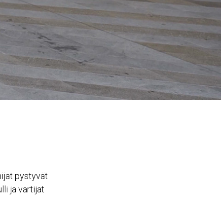
mijat pystyvät
i ja vartijat