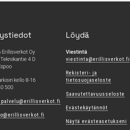
ystiedot
Löydä
Erillisverkot Oy
Viestintä
Tekniikantie 4 D
viestinta@erillisverkot.fi
Espoo
Rekisteri- ja
rkisin kello 8-16
tietosuojaseloste
40 500
Saavutettavuusseloste
palvelu@erillisverkot.fi
Evästekäytännöt
o@erillisverkot.fi
Näytä evästeasetukseni