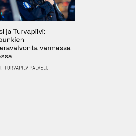
si ja Turvapilvi:
Pirkanmaalla pi
punkien
Näin Virve 2 ma
eravalvonta varmassa
liikkuvan tilann
essa
johtokeskuksen
visualisoidun
I
TURVAPILVIPALVELU
puheliikenteen
TILANNEJOHTAMINEN
VIRANOMAISVIESTINTÄ