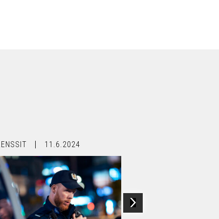
RENSSIT
11.6.2024
REFERENSSIT
28.