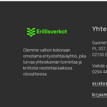
Yhte
Suomen 
PL 357, 
Olemme valtion kokonaan
02150 
omistama erityistehtäväyhtiö, joka
turvaa yhteiskunnan toimintaa ja
Vaihde a
kriittistä viestintää kaikissa
0294 4
olosuhteissa.
asiakas
kirjaam