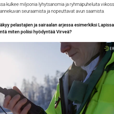
ssa kulkee miljoonia lyhytsanomia ja ryhmäpuheluita viiko
ilannekuvan seuraamista ja nopeuttavat avun saamista.
äkyy pelastajien ja sairaalan arjessa esimerkiksi Lapissa
ntä miten poliisi hyödyntää Virveä?