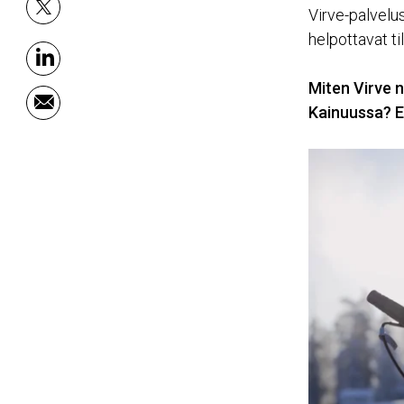
Virve-palvelu
x
helpottavat t
linkedin
Miten Virve n
Kainuussa? E
email