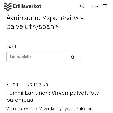
Hyppää
FI
sisältöön
Men
Avaa
haku
Avainsana: <span>virve-
palvelut</span>
HAKU
Search
for
Haku
BLOGIT
23.11.2020
Tommi Lahtinen: Virven palveluista
parempaa
Viranomaisverkko Virven kehitystyössä katse on