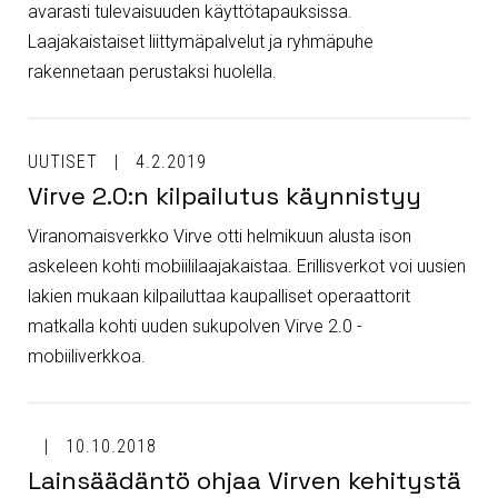
avarasti tulevaisuuden käyttötapauksissa.
Laajakaistaiset liittymäpalvelut ja ryhmäpuhe
rakennetaan perustaksi huolella.
UUTISET
4.2.2019
Virve 2.0:n kilpailutus käynnistyy
Viranomaisverkko Virve otti helmikuun alusta ison
askeleen kohti mobiililaajakaistaa. Erillisverkot voi uusien
lakien mukaan kilpailuttaa kaupalliset operaattorit
matkalla kohti uuden sukupolven Virve 2.0 -
mobiiliverkkoa.
10.10.2018
Lainsäädäntö ohjaa Virven kehitystä