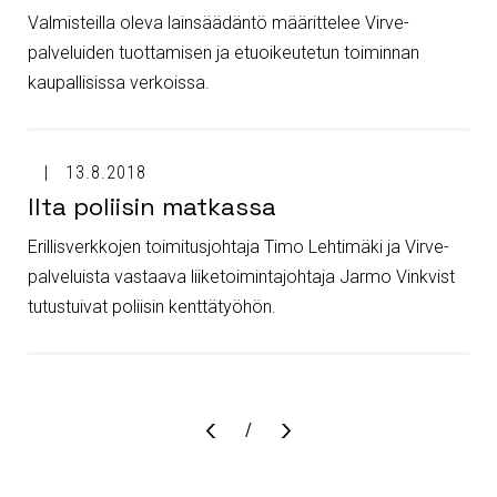
Valmisteilla oleva lainsäädäntö määrittelee Virve-
palveluiden tuottamisen ja etuoikeutetun toiminnan
kaupallisissa verkoissa.
13.8.2018
Ilta poliisin matkassa
Erillisverkkojen toimitusjohtaja Timo Lehtimäki ja Virve-
palveluista vastaava liiketoimintajohtaja Jarmo Vinkvist
tutustuivat poliisin kenttätyöhön.
Sivu
/