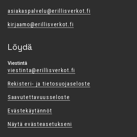
asiakaspalvelu@erillisverkot.fi
kirjaamo@erillisverkot.fi
Löydä
Viestintä
viestinta@erillisverkot.fi
Rekisteri- ja tietosuojaseloste
Saavutettavuusseloste
Evästekäytännöt
Näytä evästeasetukseni