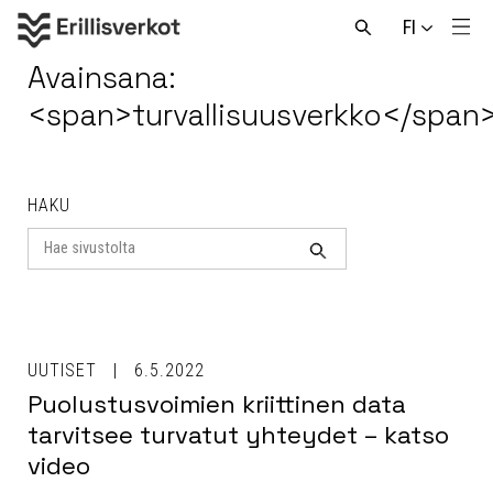
Hyppää
FI
sisältöön
Men
Avaa
haku
Avainsana:
<span>turvallisuusverkko</span
HAKU
Search
for
Haku
UUTISET
6.5.2022
Puolustusvoimien kriittinen data
tarvitsee turvatut yhteydet – katso
video