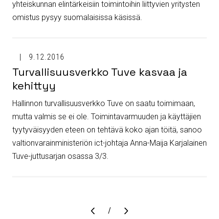
yhteiskunnan elintärkeisiin toimintoihin liittyvien yritysten
omistus pysyy suomalaisissa käsissä.
9.12.2016
Turvallisuusverkko Tuve kasvaa ja
kehittyy
Hallinnon turvallisuusverkko Tuve on saatu toimimaan,
mutta valmis se ei ole. Toimintavarmuuden ja käyttäjien
tyytyväisyyden eteen on tehtävä koko ajan töitä, sanoo
valtionvarainministeriön ict-johtaja Anna-Maija Karjalainen
Tuve-juttusarjan osassa 3/3.
Sivu
/