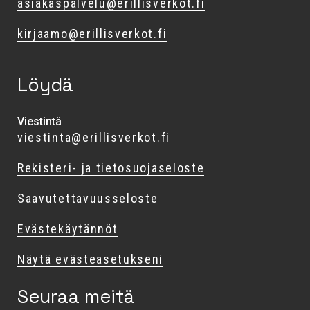
asiakaspalvelu@erillisverkot.fi
kirjaamo@erillisverkot.fi
Löydä
Viestintä
viestinta@erillisverkot.fi
Rekisteri- ja tietosuojaseloste
Saavutettavuusseloste
Evästekäytännöt
Näytä evästeasetukseni
Seuraa meitä