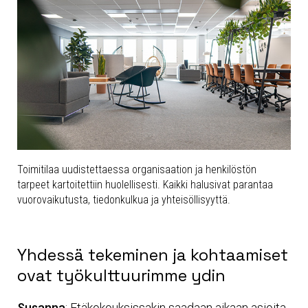
Toimitilaa uudistettaessa organisaation ja henkilöstön
tarpeet kartoitettiin huolellisesti. Kaikki halusivat parantaa
vuorovaikutusta, tiedonkulkua ja yhteisöllisyyttä.
Yhdessä tekeminen ja kohtaamiset
ovat työkulttuurimme ydin
Susanna
: Etäkokouksissakin saadaan aikaan asioita