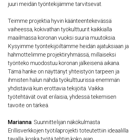
juuri meidän työntekijämme tarvitsevat.
Teimme projektia hyvin käänteentekevässä
vaiheessa, kokivathan työkulttuurit kaikkialla
maailmassa koronan vuoksi suuria muutoksia.
Kysyimme työntekijöiltämme heidän ajatuksiaan ja
hahmottelimme projektiryhmässä, millaiseksi
työnteko muodostuu koronan jälkeisenä aikana.
Tämä hanke on näyttänyt yhteistyön tarpeen ja
ihmisten halun nähdä työkulttuurissa enemmän
yhdistäviä kuin erottavia tekijöitä. Vaikka
työtehtävät ovat erilaisia, yhdessä tekemisen
tavoite on tärkeä.
Marianna
: Suunnittelijan näkökulmasta
Erillisverkkojen työtilaprojekti toteutettiin ideaalilla
tavalla, koska työtä tehtiin koko ajan