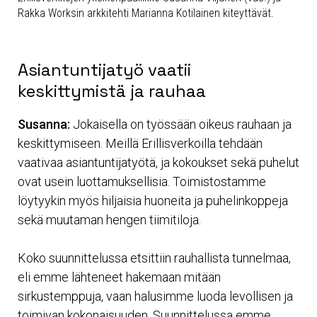
Rakka Worksin arkkitehti Marianna Kotilainen kiteyttävät.
Asiantuntijatyö vaatii
keskittymistä ja rauhaa
Susanna:
Jokaisella on työssään oikeus rauhaan ja
keskittymiseen. Meillä Erillisverkoilla tehdään
vaativaa asiantuntijatyötä, ja kokoukset sekä puhelut
ovat usein luottamuksellisia. Toimistostamme
löytyykin myös hiljaisia huoneita ja puhelinkoppeja
sekä muutaman hengen tiimitiloja.
Koko suunnittelussa etsittiin rauhallista tunnelmaa,
eli emme lähteneet hakemaan mitään
sirkustemppuja, vaan halusimme luoda levollisen ja
toimivan kokonaisuuden. Suunnittelussa emme