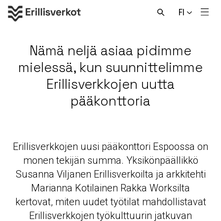
Hyppää
FI
sisältöön
Men
Avaa
haku
Nämä neljä asiaa pidimme
mielessä, kun suunnittelimme
Erillisverkkojen uutta
pääkonttoria
Erillisverkkojen uusi pääkonttori Espoossa on
monen tekijän summa. Yksikönpäällikkö
Susanna Viljanen Erillisverkoilta ja arkkitehti
Marianna Kotilainen Rakka Worksilta
kertovat, miten uudet työtilat mahdollistavat
Erillisverkkojen työkulttuurin jatkuvan