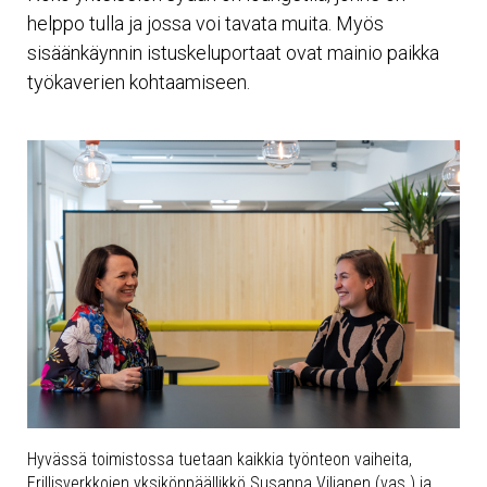
helppo tulla ja jossa voi tavata muita. Myös
sisäänkäynnin istuskeluportaat ovat mainio paikka
työkaverien kohtaamiseen.
Hyvässä toimistossa tuetaan kaikkia työnteon vaiheita,
Erillisverkkojen yksikönpäällikkö Susanna Viljanen (vas.) ja