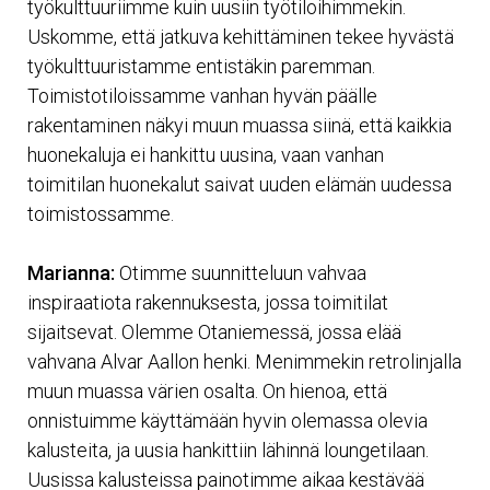
työkulttuuriimme kuin uusiin työtiloihimmekin.
Uskomme, että jatkuva kehittäminen tekee hyvästä
työkulttuuristamme entistäkin paremman.
Toimistotiloissamme vanhan hyvän päälle
rakentaminen näkyi muun muassa siinä, että kaikkia
huonekaluja ei hankittu uusina, vaan vanhan
toimitilan huonekalut saivat uuden elämän uudessa
toimistossamme.
Marianna:
Otimme suunnitteluun vahvaa
inspiraatiota rakennuksesta, jossa toimitilat
sijaitsevat. Olemme Otaniemessä, jossa elää
vahvana Alvar Aallon henki. Menimmekin retrolinjalla
muun muassa värien osalta. On hienoa, että
onnistuimme käyttämään hyvin olemassa olevia
kalusteita, ja uusia hankittiin lähinnä loungetilaan.
Uusissa kalusteissa painotimme aikaa kestävää