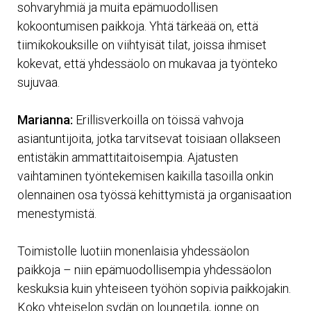
sohvaryhmiä ja muita epämuodollisen
kokoontumisen paikkoja. Yhtä tärkeää on, että
tiimikokouksille on viihtyisät tilat, joissa ihmiset
kokevat, että yhdessäolo on mukavaa ja työnteko
sujuvaa.
Marianna:
Erillisverkoilla on töissä vahvoja
asiantuntijoita, jotka tarvitsevat toisiaan ollakseen
entistäkin ammattitaitoisempia. Ajatusten
vaihtaminen työntekemisen kaikilla tasoilla onkin
olennainen osa työssä kehittymistä ja organisaation
menestymistä.
Toimistolle luotiin monenlaisia yhdessäolon
paikkoja – niin epämuodollisempia yhdessäolon
keskuksia kuin yhteiseen työhön sopivia paikkojakin.
Koko yhteiselon sydän on loungetila, jonne on