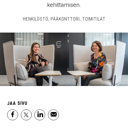
kehittämisen.
HENKILÖSTÖ
PÄÄKONTTORI
TOIMITILAT
JAA SIVU
facebook
x
linkedin
email