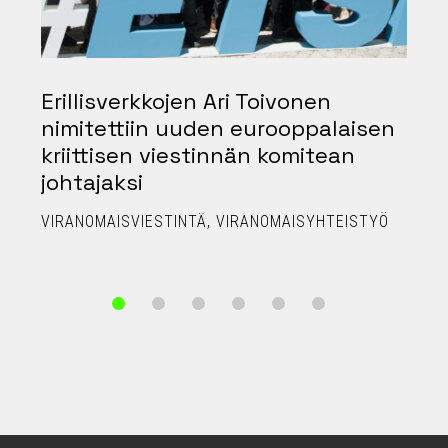
Erillisverkkojen Ari Toivonen
nimitettiin uuden eurooppalaisen
kriittisen viestinnän komitean
johtajaksi
P
VIRANOMAISVIESTINTÄ
VIRANOMAISYHTEISTYÖ