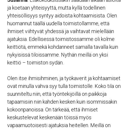
ja koetaan yhteisyyttä, mutta kyllä todellinen
yhteisöllisyys syntyy aidoista kohtaamisista. Olen
huomannut täällä uudella toimistollamme, että
ihmiset viihtyvät yhdessä ja vaihtavat mielellään
ajatuksia. Edellisessä toimistossamme oli kolme
keittiötä, emmekä kohdanneet samalla tavalla kuin
nykyisissä tiloissamme. Nythän meillä on yksi
keittiö – toimiston sydän.
Olen itse ihmisihminen, ja työkaverit ja kohtaamiset
ovat minulla vahva syy tulla toimistolle. Koko tila on
suunniteltu niin, että työntekijöillä on paikkoja
tapaamisiin niin kahden kesken kuin isommissakin
kokoonpanoissa. On tärkeää, että ihmiset
keskustelevat keskenään töissä myös
vapaamuotoisesti ajatuksia heitellen. Meillä on