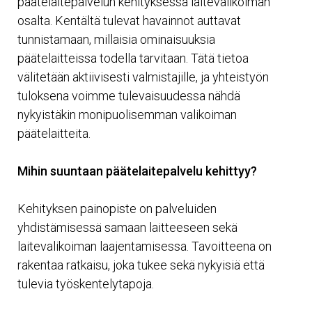
päätelaitepalvelun kehityksessä laitevalikoiman
osalta. Kentältä tulevat havainnot auttavat
tunnistamaan, millaisia ominaisuuksia
päätelaitteissa todella tarvitaan. Tätä tietoa
välitetään aktiivisesti valmistajille, ja yhteistyön
tuloksena voimme tulevaisuudessa nähdä
nykyistäkin monipuolisemman valikoiman
päätelaitteita.
Mihin suuntaan päätelaitepalvelu kehittyy?
Kehityksen painopiste on palveluiden
yhdistämisessä samaan laitteeseen sekä
laitevalikoiman laajentamisessa. Tavoitteena on
rakentaa ratkaisu, joka tukee sekä nykyisiä että
tulevia työskentelytapoja.