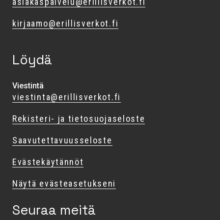
asiakaspalvelu@erillisverkot.fi
kirjaamo@erillisverkot.fi
Löydä
Viestintä
viestinta@erillisverkot.fi
Rekisteri- ja tietosuojaseloste
Saavutettavuusseloste
Evästekäytännöt
Näytä evästeasetukseni
Seuraa meitä