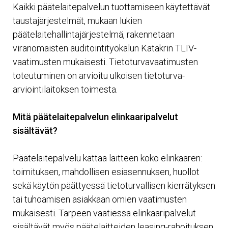
Kaikki päätelaitepalvelun tuottamiseen käytettävät
taustajärjestelmät, mukaan lukien
päätelaitehallintajärjestelmä, rakennetaan
viranomaisten auditointityökalun Katakrin TLIV-
vaatimusten mukaisesti. Tietoturvavaatimusten
toteutuminen on arvioitu ulkoisen tietoturva-
arviointilaitoksen toimesta.
Mitä päätelaitepalvelun elinkaaripalvelut
sisältävät?
Päätelaitepalvelu kattaa laitteen koko elinkaaren:
toimituksen, mahdollisen esiasennuksen, huollot
sekä käytön päättyessä tietoturvallisen kierrätyksen
tai tuhoamisen asiakkaan omien vaatimusten
mukaisesti. Tarpeen vaatiessa elinkaaripalvelut
sisältävät myös päätelaitteiden leasing-rahoituksen.