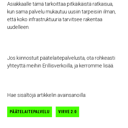
Asiakkaalle tämä tarkoittaa pitkäikäistä ratkaisua,
kun sama palvelu mukautuu uusiin tarpeisiin ilman,
että koko infrastruktuuria tarvitsee rakentaa
uudelleen.
Jos kiinnostuit päätelaitepalvelusta, ota rohkeasti
yhteyttä meihin Erillisverkoilla, ja kerromme lisää.
Hae sisältöjä artikkelin avainsanoilla:
PÄÄTELAITEPALVELU
VIRVE 2.0