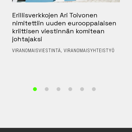
2
Erillisverkkojen Ari Toivonen
nimitettiin uuden eurooppalaisen
kriittisen viestinnän komitean
johtajaksi
T
VIRANOMAISVIESTINTÄ
VIRANOMAISYHTEISTYÖ