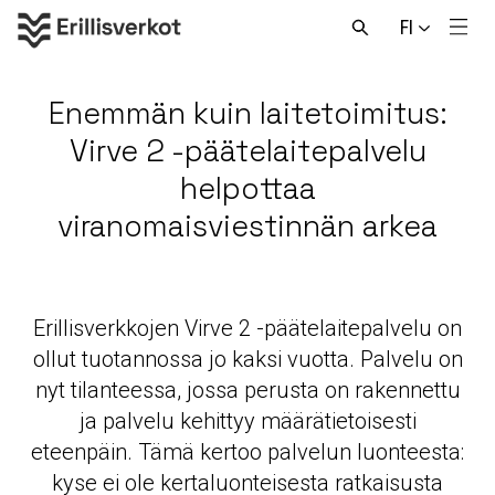
Hyppää
FI
sisältöön
Men
Avaa
haku
Enemmän kuin laitetoimitus:
Virve 2 -päätelaitepalvelu
helpottaa
viranomaisviestinnän arkea
Erillisverkkojen Virve 2 -päätelaitepalvelu on
ollut tuotannossa jo kaksi vuotta. Palvelu on
nyt tilanteessa, jossa perusta on rakennettu
ja palvelu kehittyy määrätietoisesti
eteenpäin. Tämä kertoo palvelun luonteesta:
kyse ei ole kertaluonteisesta ratkaisusta