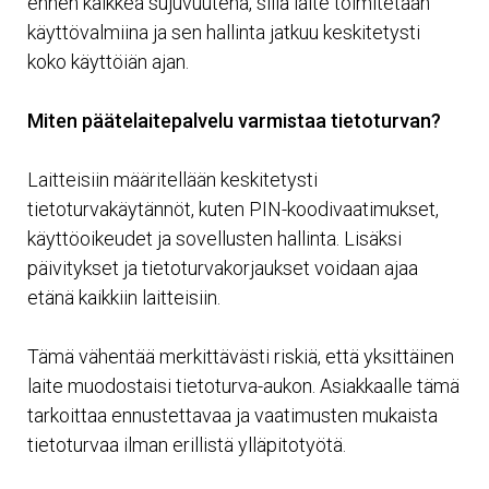
ennen kaikkea sujuvuutena, sillä laite toimitetaan
käyttövalmiina ja sen hallinta jatkuu keskitetysti
koko käyttöiän ajan.
Miten päätelaitepalvelu varmistaa tietoturvan?
Laitteisiin määritellään keskitetysti
tietoturvakäytännöt, kuten PIN-koodivaatimukset,
käyttöoikeudet ja sovellusten hallinta. Lisäksi
päivitykset ja tietoturvakorjaukset voidaan ajaa
etänä kaikkiin laitteisiin.
Tämä vähentää merkittävästi riskiä, että yksittäinen
laite muodostaisi tietoturva-aukon. Asiakkaalle tämä
tarkoittaa ennustettavaa ja vaatimusten mukaista
tietoturvaa ilman erillistä ylläpitotyötä.