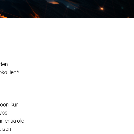
iden
okollien*
oon, kun
myös
in enää ole
aisen