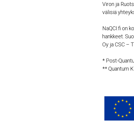
Viron ja Ruot
välisiä yhteyk
NaQCI.fi on k
hankkeet. Suo
Oy ja CSC – T
* Post-Quant
** Quantum Ke