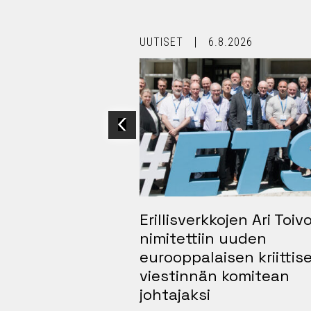
4.2026
UUTISET
6.8.2026
iestintä herätti
Erillisverkkojen Ari Toi
a Mobile World
nimitettiin uuden
sa
eurooppalaisen kriittis
viestinnän komitean
johtajaksi