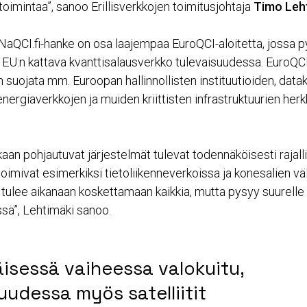
oimintaa”, sanoo Erillisverkkojen toimitusjohtaja
Timo Leh
aQCI.fi-hanke on osa laajempaa EuroQCI-aloitetta, jossa p
EU:n kattava kvanttisalausverkko tulevaisuudessa. EuroQCI
 suojata mm. Euroopan hallinnollisten instituutioiden, data
energiaverkkojen ja muiden kriittisten infrastruktuurien herkk
kaan pohjautuvat järjestelmät tulevat todennäköisesti rajal
oimivat esimerkiksi tietoliikenneverkoissa ja konesalien väli
 tulee aikanaan koskettamaan kaikkia, mutta pysyy suurelle 
ä”, Lehtimäki sanoo.
isessä vaiheessa valokuitu,
uudessa myös satelliitit