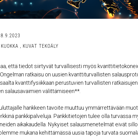
28.9.2023
 KUOKKA
,
KUVAT TEKOÄLY
a, että tiedot siirtyvät turvallisesti myös kvanttitietokone
 Ongelman ratkaisu on uusien kvanttiturvallisten salausprot
isaalta kvanttifysiikkaan perustuvien turvallisten ratkaisujen
n salausavaimien välittämiseen**.
 kuluttajalle hankkeen tavoite muuttuu ymmärrettävään muot
rkkinä pankkipalveluja. Pankkitietojen tulee olla turvassa 
oneiden aikakaudella. Nykyiset salausmenetelmät eivät sillo
ksi olemme mukana kehittämässä uusia tapoja turvata suomal