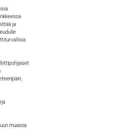
isia
ankkeessa
ittää ja
seudulle
iturvallisia
ittipohjaiset
n
eteenpäin,
eja
 muun muassa