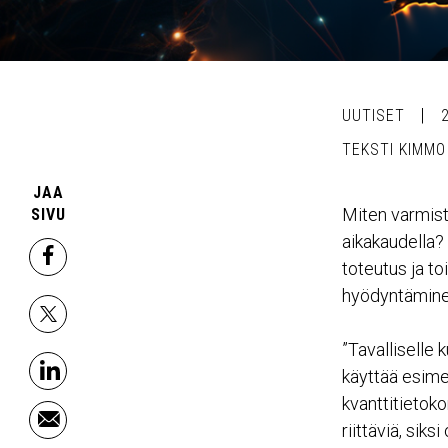
UUTISET
TEKSTI KIMMO
JAA
Miten varmista
SIVU
aikakaudella?
facebook
toteutus ja to
hyödyntämine
x
”Tavalliselle
käyttää esime
linkedin
kvanttitietok
riittäviä, si
email