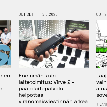
UUTISET
5.6.2026
UUTIS
vonen
Enemmän kuin
Laaj
laitetoimitus: Virve 2 -
vain
en
päätelaitepalvelu
alus
helpottaa
sove
viranomaisviestinnän arkea
TILAN