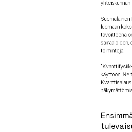
yhteiskunnan t
Suomalainen N
luomaan koko 
tavoitteena on
sairaaloiden, 
toimintoja.
”Kvanttifysiik
käyttöön. Ne t
Kvanttisalaus
näkymättömiss
Ensimmä
tulevais