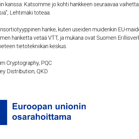
sin kanssa. Katsomme jo kohti hankkeen seuraavaa vaihetta e
siä”, Lehtimäki toteaa.
onsortiotyyppinen hanke, kuten useiden muidenkin EU-maide
men hanketta vetää VTT, ja mukana ovat Suomen Erillisverk
ieteen tietotekniikan keskus.
um Cryptography, PQC
y Distribution, QKD