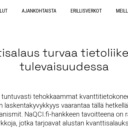
Hyppää
sisältöön
LUT
AJANKOHTAISTA
ERILLISVERKOT
MEILL
isalaus turvaa tietolii
tulevaisuudessa
a tuntuvasti tehokkaammat kvanttitietokon
en laskentakyvykkyys vaarantaa tällä hetkell
anismit. NaQCI.fi-hankkeen tavoitteena on
kkoja, jotka tarjoavat alustan kvanttisalau