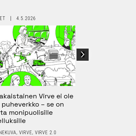
ET
4.5.2026
UUTISET
4.5.2026
akaistainen Virve ei ole
Erillisverkkojen
 puheverkko – se on
sähköpostiosoi
ta monipuolisille
yhdenmukaistu
lluksille
11.5.2026 alkae
NEKUVA
VIRVE
VIRVE 2.0
ERILLISVERKOT