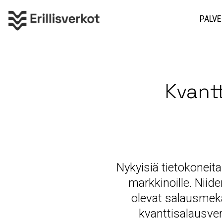
PALVE
Kvantt
Nykyisiä tietokoneit
markkinoille. Niid
olevat salausmek
kvanttisalausver