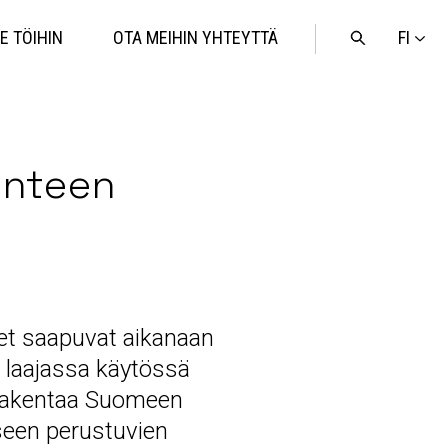
FI
E TÖIHIN
OTA MEIHIN YHTEYTTÄ
Avaa
haku
kenteen
eet saapuvat aikanaan
ä laajassa käytössä
 rakentaa Suomeen
kseen perustuvien