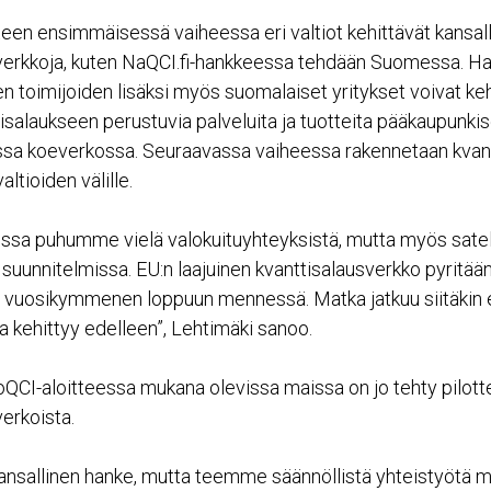
teen ensimmäisessä vaiheessa eri valtiot kehittävät kansall
verkkoja, kuten NaQCI.fi-hankkeessa tehdään Suomessa. H
n toimijoiden lisäksi myös suomalaiset yritykset voivat keh
tisalaukseen perustuvia palveluita ja tuotteita pääkaupunki
sa koeverkossa. Seuraavassa vaiheessa rakennetaan kvantt
altioiden välille.
ssa puhumme vielä valokuituyhteyksistä, mutta myös satelli
 suunnitelmissa. EU:n laajuinen kvanttisalausverkko pyritää
 vuosikymmenen loppuun mennessä. Matka jatkuu siitäkin 
ia kehittyy edelleen”, Lehtimäki sanoo.
oQCI-aloitteessa mukana olevissa maissa on jo tehty pilott
erkoista.
kansallinen hanke, mutta teemme säännöllistä yhteistyötä