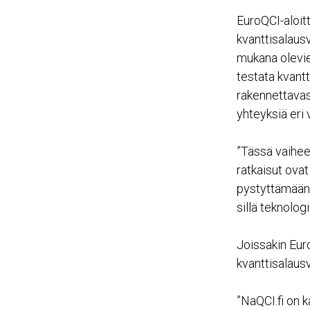
EuroQCI-aloit
kvanttisalaus
mukana olevie
testata kvant
rakennettavas
yhteyksiä eri v
”Tässä vaihee
ratkaisut ovat
pystyttämään
sillä teknolog
Joissakin Eur
kvanttisalausv
”NaQCI.fi on 