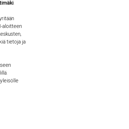
timäki
.
yritään
-aloitteen
keskusten,
iä tietoja ja
liseen
llä.
yleisölle