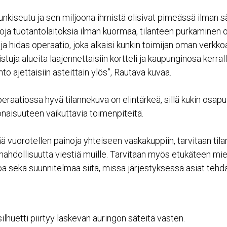
nkiseutu ja sen miljoona ihmistä olisivat pimeässä ilman s
oja tuotantolaitoksia ilman kuormaa, tilanteen purkaminen o
ja hidas operaatio, joka alkaisi kunkin toimijan oman verkk
istuja alueita laajennettaisiin kortteli ja kaupunginosa kerral
to ajettaisiin asteittain ylös”, Rautava kuvaa.
eraatiossa hyvä tilannekuva on elintärkeä, sillä kukin osapu
onaisuuteen vaikuttavia toimenpiteitä.
ää vuorotellen painoja yhteiseen vaakakuppiin, tarvitaan ti
ahdollisuutta viestiä muille. Tarvitaan myös etukäteen miet
oa sekä suunnitelmaa siitä, missä järjestyksessä asiat tehdä