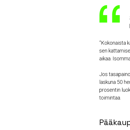
”Kokonaista k
sen kattamise
aikaa. Isomma
Jos tasapaino
laskuna 50 her
prosentin luok
toimintaa.
Pääkaup