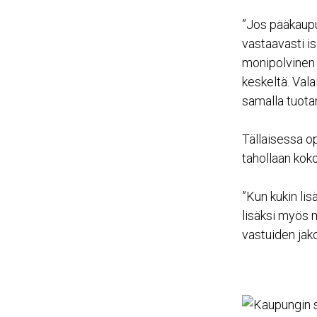
”Jos pääkaupu
vastaavasti is
monipolvinen 
keskeltä. Vala
samalla tuotan
Tällaisessa op
tahollaan kok
”Kun kukin lis
lisäksi myös m
vastuiden jak