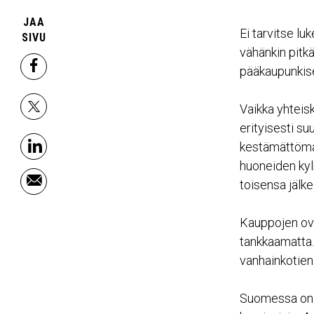
JAA
Ei tarvitse lu
SIVU
vähänkin pitk
pääkaupunkise
facebook
Vaikka yhteis
x
erityisesti s
kestämättömäk
linkedin
huoneiden kyl
toisensa jälke
email
Kauppojen ovet
tankkaamatta. 
vanhainkotien 
Suomessa on o