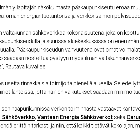
lmän ylläpitäjän näkökulmasta pääkaupunkiseutu eroaa mu
ä, oman energiantuotantonsa ja verkkonsa monipolvisuuden
an valtakunnan sähköverkkoa kokonaisuutena, joka on koottu
äkaupunkiseudulla ja suurissa aluekeskuksissa on enemmän
muualla. Pääkaupunkiseudun vahvuutena ovat omat voimalat,
o saadaan nostettua pystyyn myös ilman valtakunnanverk
, Rautava kuvailee.
s useita rinnakkaisia toimijoita pienellä alueella. Se edelly
iriötilanteissa, jotta häiriön vaikutukset saadaan minimoitua
a sen naapurikunnissa verkon toiminnasta vastaavat kantav
n Sähköverkko
,
Vantaan Energia Sähköverkot
sekä
Caru
ehdä erittäin tarkasti ja niin, että kaikki tietävät koko ajan, 