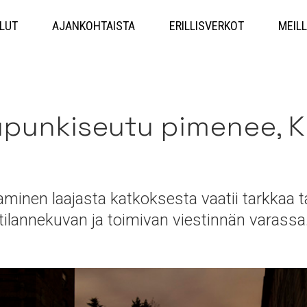
Hyppää
sisältöön
LUT
AJANKOHTAISTA
ERILLISVERKOT
MEILL
punkiseutu pimenee, Kr
minen laajasta katkoksesta vaatii tarkkaa t
tilannekuvan ja toimivan viestinnän varassa