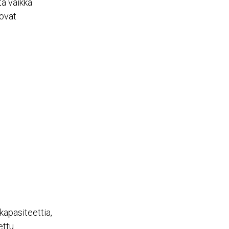
ttä vaikka
 ovat
kapasiteettia,
ettu