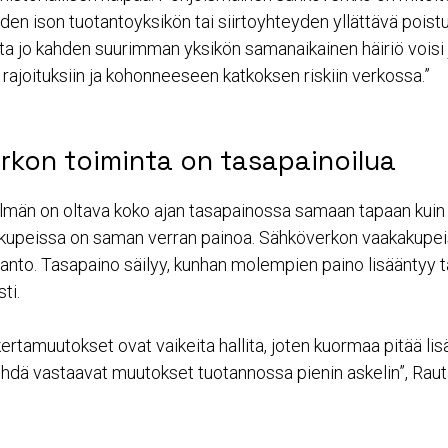
en ison tuotantoyksikön tai siirtoyhteyden yllättävä pois
ta jo kahden suurimman yksikön samanaikainen häiriö voisi
rajoituksiin ja kohonneeseen katkoksen riskiin verkossa.”
rkon toiminta on tasapainoilua
lmän on oltava koko ajan tasapainossa samaan tapaan kuin 
upeissa on saman verran painoa. Sähköverkon vaakakupei
otanto. Tasapaino säilyy, kunhan molempien paino lisääntyy 
ti.
kertamuutokset ovat vaikeita hallita, joten kuormaa pitää lisä
ehdä vastaavat muutokset tuotannossa pienin askelin”, Rau