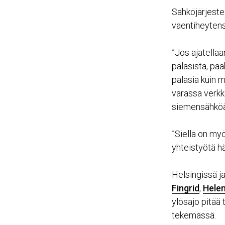
Sähköjärjeste
väentiheytens
”Jos ajatella
palasista, pä
palasia kuin 
varassa verkk
siemensähköä”
”Siellä on myö
yhteistyötä hä
Helsingissä j
Fingrid
,
Hele
ylösajo pitää t
tekemässä.