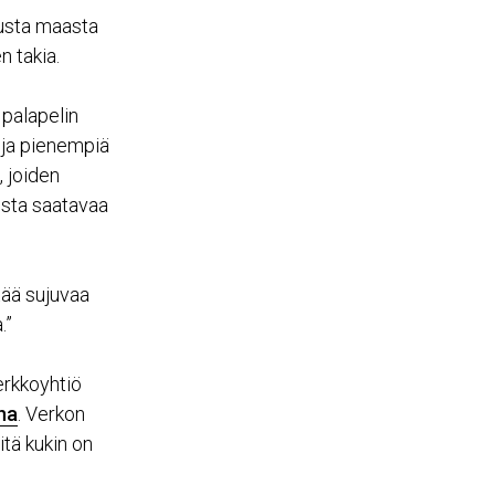
usta maasta
 takia.
 palapelin
 ja pienempiä
 joiden
osta saatavaa
ttää sujuvaa
.”
erkkoyhtiö
na
. Verkon
mitä kukin on