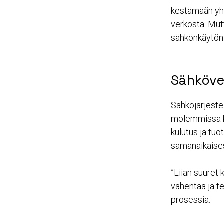
kestämään yhd
verkosta. Mut
sähkönkäytön 
Sähköve
Sähköjärjeste
molemmissa k
kulutus ja tu
samanaikaises
”Liian suuret 
vähentää ja t
prosessia.