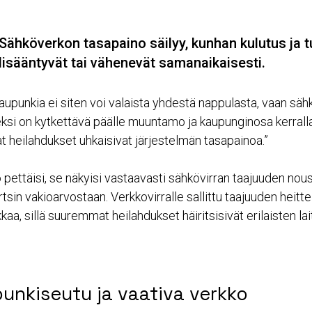
Sähköverkon tasapaino säilyy, kunhan kulutus ja 
lisääntyvät tai vähenevät samanaikaisesti.
aupunkia ei siten voi valaista yhdestä nappulasta, vaan sähk
ksi on kytkettävä päälle muuntamo ja kaupunginosa kerralla
t heilahdukset uhkaisivat järjestelmän tasapainoa.”
 pettäisi, se näkyisi vastaavasti sähkövirran taajuuden nous
tsin vakioarvostaan. Verkkovirralle sallittu taajuuden heitte
kaa, sillä suuremmat heilahdukset häiritsisivät erilaisten la
unkiseutu ja vaativa verkko