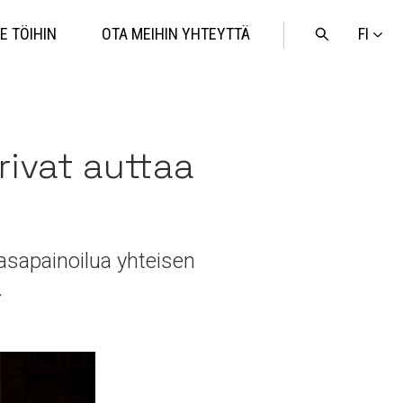
FI
E TÖIHIN
OTA MEIHIN YHTEYTTÄ
Avaa
haku
ivat auttaa
asapainoilua yhteisen
.