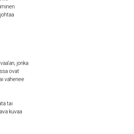
tuminen
 johtaa
vaa’an, jonka
ssa ovat
tai vähenee
tä tai
tava kuvaa