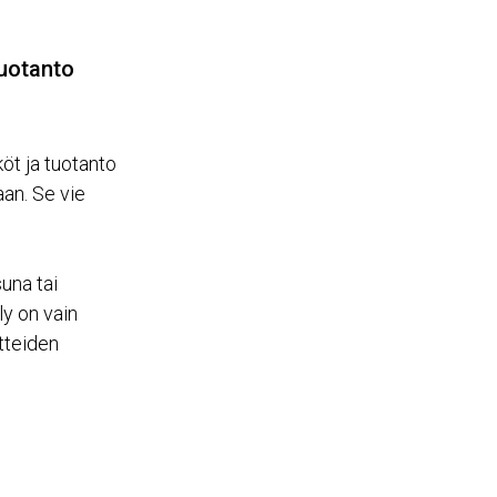
tuotanto
öt ja tuotanto
an. Se vie
una tai
ly on vain
itteiden