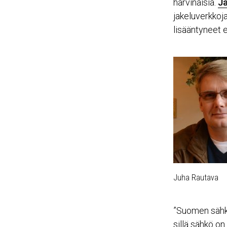
harvinaisia.
Ja
jakeluverkkoja
lisääntyneet 
Juha Rautava
”Suomen sähkö
sillä sähkö on