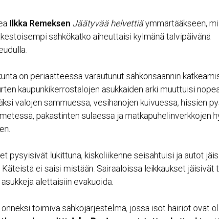
kea
Ilkka Remeksen
Jäätyvää helvettiä
ymmärtääkseen, mill
äkestoisempi sähkökatko aiheuttaisi kylmänä talvipäivänä
udulla.
kunta on periaatteessa varautunut sähkönsaannin katkeami
uurten kaupunkikerrostalojen asukkaiden arki muuttuisi nopea
si valojen sammuessa, vesihanojen kuivuessa, hissien py
metessä, pakastinten sulaessa ja matkapuhelinverkkojen h
en.
 pysyisivät lukittuna, kiskoliikenne seisahtuisi ja autot jäis
Käteistä ei saisi mistään. Sairaaloissa leikkaukset jäisivät
asukkeja alettaisiin evakuoida.
nneksi toimiva sähköjärjestelmä, jossa isot häiriöt ovat ol