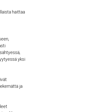
aista haittaa
seen,
sti
sähtyessä,
yytyessä yksi
ivät
 tekemättä ja
leet