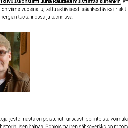
tkuvuuskonsultti
Juha Rautava
muistuttaa kuitenkin
, e
 on viime vuosina lujitettu aktiivisesti säänkestäviksi, riskit
energian tuotannossa ja tuonnissa.
järjestelmästä on poistunut runsaasti perinteistä voimala
 historiallisen halpaa. Pohjoismainen sähköverkko on mitoit