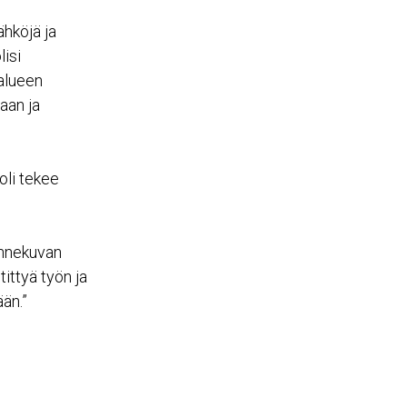
ähköjä ja
lisi
oalueen
laan ja
oli tekee
lannekuvan
ittyä työn ja
än.”