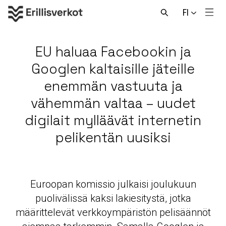
Hyppää
FI
sisältöön
Men
Avaa
haku
EU haluaa Facebookin ja
Googlen kaltaisille jäteille
enemmän vastuuta ja
vähemmän valtaa – uudet
digilait mylläävät internetin
pelikentän uusiksi
Euroopan komissio julkaisi joulukuun
puolivälissä kaksi lakiesitystä, jotka
määrittelevät verkkoympäristön pelisäännöt