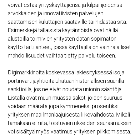
voivat estää yrityskäyttäjiensä ja kilpailijoidensa
arvokkaiden ja innovatiivisten palvelujen
saattamisen kuluttajien saataville tai hidastaa sitä.
Esimerkkejä tällaisista käytännöistä ovat näillä
alustoilla toimivien yritysten datan sopimaton
käyttö tai tilanteet, joissa käyttäjillä on vain rajalliset
mahdollisuudet vaihtaa tietty palvelu toiseen.
Digimarkkinoita koskevassa lakiesityksessä isoja
portinvartijayhtiöitä uhataan historiallisen suurilla
sanktioilla, jos ne eivät noudata unionin sääntöjä.
Listalla ovat muun muassa sakot, joiden suuruus
voidaan määrätä jopa kymmeneksi prosentiksi
yrityksen maailmanlaajuisesta liikevaihdosta. Mikäli
tämäkään ei riitä, toistuvien rikkeiden seuraamuksiin
voi sisältyä myös vaatimus yrityksen pilkkomisesta.