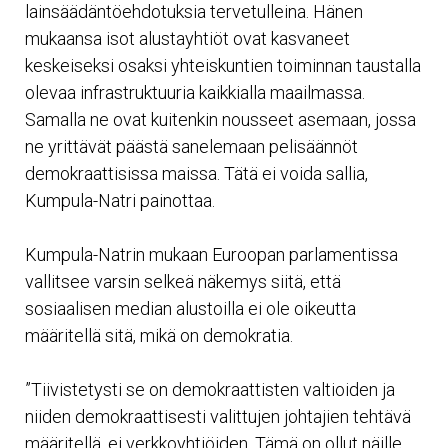
lainsäädäntöehdotuksia tervetulleina. Hänen
mukaansa isot alustayhtiöt ovat kasvaneet
keskeiseksi osaksi yhteiskuntien toiminnan taustalla
olevaa infrastruktuuria kaikkialla maailmassa.
Samalla ne ovat kuitenkin nousseet asemaan, jossa
ne yrittävät päästä sanelemaan pelisäännöt
demokraattisissa maissa. Tätä ei voida sallia,
Kumpula-Natri painottaa.
Kumpula-Natrin mukaan Euroopan parlamentissa
vallitsee varsin selkeä näkemys siitä, että
sosiaalisen median alustoilla ei ole oikeutta
määritellä sitä, mikä on demokratia.
”Tiivistetysti se on demokraattisten valtioiden ja
niiden demokraattisesti valittujen johtajien tehtävä
määritellä, ei verkkoyhtiöiden. Tämä on ollut näille