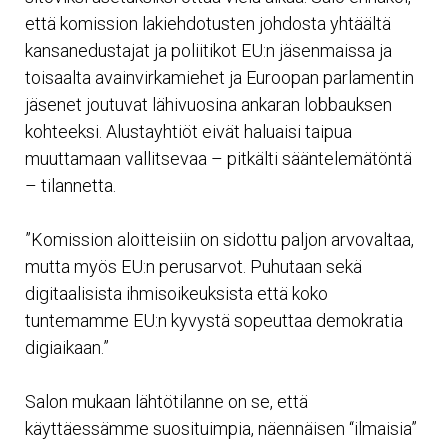
että komission lakiehdotusten johdosta yhtäältä
kansanedustajat ja poliitikot EU:n jäsenmaissa ja
toisaalta avainvirkamiehet ja Euroopan parlamentin
jäsenet joutuvat lähivuosina ankaran lobbauksen
kohteeksi. Alustayhtiöt eivät haluaisi taipua
muuttamaan vallitsevaa – pitkälti sääntelemätöntä
– tilannetta.
”Komission aloitteisiin on sidottu paljon arvovaltaa,
mutta myös EU:n perusarvot. Puhutaan sekä
digitaalisista ihmisoikeuksista että koko
tuntemamme EU:n kyvystä sopeuttaa demokratia
digiaikaan.”
Salon mukaan lähtötilanne on se, että
käyttäessämme suosituimpia, näennäisen “ilmaisia”