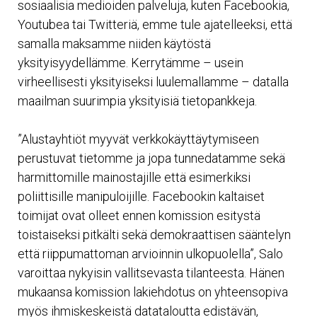
sosiaalisia medioiden palveluja, kuten Facebookia,
Youtubea tai Twitteriä, emme tule ajatelleeksi, että
samalla maksamme niiden käytöstä
yksityisyydellämme. Kerrytämme – usein
virheellisesti yksityiseksi luulemallamme – datalla
maailman suurimpia yksityisiä tietopankkeja.
”Alustayhtiöt myyvät verkkokäyttäytymiseen
perustuvat tietomme ja jopa tunnedatamme sekä
harmittomille mainostajille että esimerkiksi
poliittisille manipuloijille. Facebookin kaltaiset
toimijat ovat olleet ennen komission esitystä
toistaiseksi pitkälti sekä demokraattisen sääntelyn
että riippumattoman arvioinnin ulkopuolella”, Salo
varoittaa nykyisin vallitsevasta tilanteesta. Hänen
mukaansa komission lakiehdotus on yhteensopiva
myös ihmiskeskeistä datataloutta edistävän,