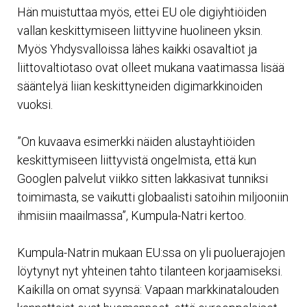
Hän muistuttaa myös, ettei EU ole digiyhtiöiden
vallan keskittymiseen liittyvine huolineen yksin.
Myös Yhdysvalloissa lähes kaikki osavaltiot ja
liittovaltiotaso ovat olleet mukana vaatimassa lisää
sääntelyä liian keskittyneiden digimarkkinoiden
vuoksi.
”On kuvaava esimerkki näiden alustayhtiöiden
keskittymiseen liittyvistä ongelmista, että kun
Googlen palvelut viikko sitten lakkasivat tunniksi
toimimasta, se vaikutti globaalisti satoihin miljooniin
ihmisiin maailmassa”, Kumpula-Natri kertoo.
Kumpula-Natrin mukaan EU:ssa on yli puoluerajojen
löytynyt nyt yhteinen tahto tilanteen korjaamiseksi.
Kaikilla on omat syynsä: Vapaan markkinatalouden