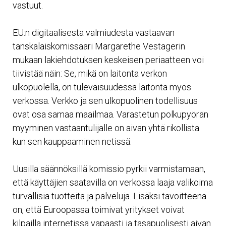
vastuut.
EU:n digitaalisesta valmiudesta vastaavan
tanskalaiskomissaari Margarethe Vestagerin
mukaan lakiehdotuksen keskeisen periaatteen voi
tiivistää näin: Se, mikä on laitonta verkon
ulkopuolella, on tulevaisuudessa laitonta myös
verkossa. Verkko ja sen ulkopuolinen todellisuus
ovat osa samaa maailmaa. Varastetun polkupyörän
myyminen vastaantulijalle on aivan yhtä rikollista
kun sen kauppaaminen netissä.
Uusilla säännöksillä komissio pyrkii varmistamaan,
että käyttäjien saatavilla on verkossa laaja valikoima
turvallisia tuotteita ja palveluja. Lisäksi tavoitteena
on, että Euroopassa toimivat yritykset voivat
kilpailla internetissä vapaasti ja tasapuolisesti aivan