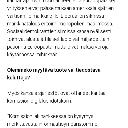
kannattajat ovat huomanneet, että eurooppalaiset
yrityksen eivät pääse mukaan amerikkalaisjättien
vartioimille markkinoille. Liberaalien silmissä
markkinatalous ei toimi monopolien maailmassa.
Sosiaalidemokraattien silmissä kansainvälisesti
toimivat alustajättiläiset lapioivat miljardeittain
pääomia Euroopasta mutta eivät maksa veroja
käytännössä mihinkään.
Olemmeko myytävä tuote vai tiedostava
kuluttaja?
Myös kansalaisjärjestöt ovat ottaneet kantaa
komission digilakiehdotuksiin.
”Komission lakihankkeessa on kysymys
merkittävästä informaatioympäristömme