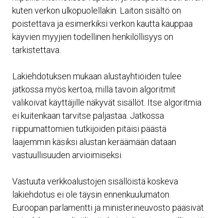
kuten verkon ulkopuolellakin. Laiton sisältö on
poistettava ja esimerkiksi verkon kautta kauppaa
käyvien myyjien todellinen henkilöllisyys on
tarkistettava.
Lakiehdotuksen mukaan alustayhtiöiden tulee
jatkossa myös kertoa, millä tavoin algoritmit
valikoivat käyttäjille näkyvät sisällöt. Itse algoritmia
ei kuitenkaan tarvitse paljastaa. Jatkossa
riippumattomien tutkijoiden pitäisi päästä
laajemmin käsiksi alustan keräämään dataan
vastuullisuuden arvioimiseksi.
Vastuuta verkkoalustojen sisällöistä koskeva
lakiehdotus ei ole täysin ennenkuulumaton.
Euroopan parlamentti ja ministerineuvosto pääsivät