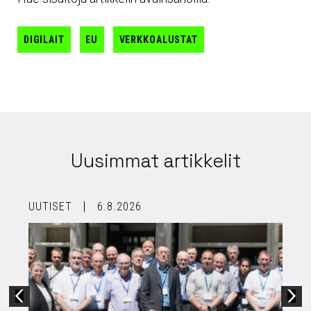
DIGILAIT
EU
VERKKOALUSTAT
Uusimmat artikkelit
UUTISET
6.8.2026
U