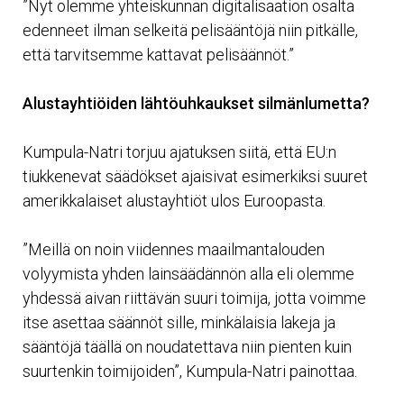
”Nyt olemme yhteiskunnan digitalisaation osalta
edenneet ilman selkeitä pelisääntöjä niin pitkälle,
että tarvitsemme kattavat pelisäännöt.”
Alustayhtiöiden lähtöuhkaukset silmänlumetta?
Kumpula-Natri torjuu ajatuksen siitä, että EU:n
tiukkenevat säädökset ajaisivat esimerkiksi suuret
amerikkalaiset alustayhtiöt ulos Euroopasta.
”Meillä on noin viidennes maailmantalouden
volyymista yhden lainsäädännön alla eli olemme
yhdessä aivan riittävän suuri toimija, jotta voimme
itse asettaa säännöt sille, minkälaisia lakeja ja
sääntöjä täällä on noudatettava niin pienten kuin
suurtenkin toimijoiden”, Kumpula-Natri painottaa.