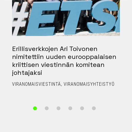
Erillisverkkojen Ari Toivonen
nimitettiin uuden eurooppalaisen
kriittisen viestinnän komitean
johtajaksi
P
VIRANOMAISVIESTINTÄ
VIRANOMAISYHTEISTYÖ