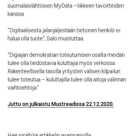
suomalaislähtöisen MyData –liikkeen tavoitteiden
kanssa.
”Digitaalisesta jalanjäljestään tietoinen henkilö ei
halua olla tuote”, Salo muistuttaa.
”Digiajan demokratian toteutumisen osalta meidän
tulee olla tiedostavia kuluttajia myös verkossa.
Rakenteellisella tasolla yritysten välisen kilpailun
tulee toteutua – kuluttajilla tulee olla aitoja valinnan
vaihtoehtoja.”
Juttu on julkaistu Mustreadissa 22.12.2020.
Hae sisältöjä artikkelin avainsanoilla: