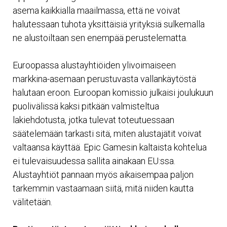
asema kaikkialla maailmassa, että ne voivat
halutessaan tuhota yksittäisiä yrityksiä sulkemalla
ne alustoiltaan sen enempää perustelematta.
Euroopassa alustayhtiöiden ylivoimaiseen
markkina-asemaan perustuvasta vallankäytöstä
halutaan eroon. Euroopan komissio julkaisi joulukuun
puolivälissä kaksi pitkään valmisteltua
lakiehdotusta, jotka tulevat toteutuessaan
säätelemään tarkasti sitä, miten alustajätit voivat
valtaansa käyttää. Epic Gamesin kaltaista kohtelua
ei tulevaisuudessa sallita ainakaan EU:ssa.
Alustayhtiöt pannaan myös aikaisempaa paljon
tarkemmin vastaamaan siitä, mitä niiden kautta
välitetään.