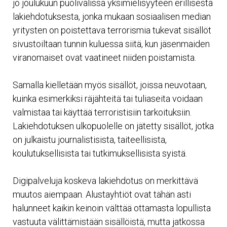
jo joulukuun puolivälissä yksimielisyyteen erillisestä
lakiehdotuksesta, jonka mukaan sosiaalisen median
yritysten on poistettava terrorismia tukevat sisällöt
sivustoiltaan tunnin kuluessa siitä, kun jäsenmaiden
viranomaiset ovat vaatineet niiden poistamista.
Samalla kielletään myös sisällöt, joissa neuvotaan,
kuinka esimerkiksi räjähteitä tai tuliaseita voidaan
valmistaa tai käyttää terroristisiin tarkoituksiin.
Lakiehdotuksen ulkopuolelle on jätetty sisällöt, jotka
on julkaistu journalistisista, taiteellisista,
koulutuksellisista tai tutkimuksellisista syistä.
Digipalveluja koskeva lakiehdotus on merkittävä
muutos aiempaan. Alustayhtiöt ovat tähän asti
halunneet kaikin keinoin välttää ottamasta lopullista
vastuuta välittämistään sisällöistä, mutta jatkossa