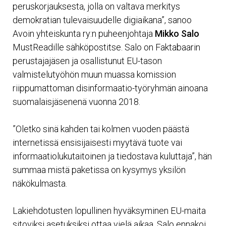
peruskorjauksesta, jolla on valtava merkitys
demokratian tulevaisuudelle digiaikana”, sanoo
Avoin yhteiskunta ry:n puheenjohtaja
Mikko Salo
MustReadille sähköpostitse. Salo on Faktabaarin
perustajajäsen ja osallistunut EU-tason
valmistelutyöhön muun muassa komission
riippumattoman disinformaatio-työryhmän ainoana
suomalaisjäsenenä vuonna 2018.
”Oletko sinä kahden tai kolmen vuoden päästä
internetissä ensisijaisesti myytävä tuote vai
informaatiolukutaitoinen ja tiedostava kuluttaja”, hän
summaa mistä paketissa on kysymys yksilön
näkökulmasta.
Lakiehdotusten lopullinen hyväksyminen EU-maita
sitoviksi asetuksiksi ottaa vielä aikaa. Salo ennakoi,