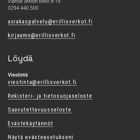
Vaihde arkisin kello 8-16
0294 440 500
asiakaspalvelu@erillisverkot.fi
kirjaamo@erillisverkot.fi
Löydä
Viestintä
viestinta@erillisverkot.fi
Rekisteri- ja tietosuojaseloste
Saavutettavuusseloste
Evästekäytännöt
Näytä evästeasetukseni