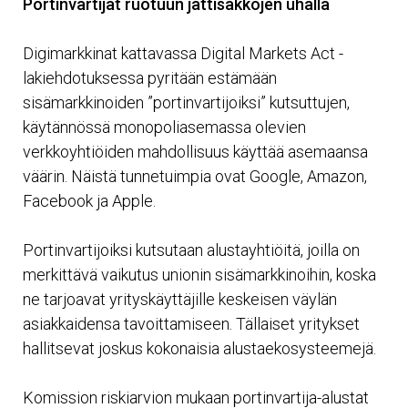
Portinvartijat ruotuun jättisakkojen uhalla
Digimarkkinat kattavassa Digital Markets Act -
lakiehdotuksessa pyritään estämään
sisämarkkinoiden ”portinvartijoiksi” kutsuttujen,
käytännössä monopoliasemassa olevien
verkkoyhtiöiden mahdollisuus käyttää asemaansa
väärin. Näistä tunnetuimpia ovat Google, Amazon,
Facebook ja Apple.
Portinvartijoiksi kutsutaan alustayhtiöitä, joilla on
merkittävä vaikutus unionin sisämarkkinoihin, koska
ne tarjoavat yrityskäyttäjille keskeisen väylän
asiakkaidensa tavoittamiseen. Tällaiset yritykset
hallitsevat joskus kokonaisia alustaekosysteemejä.
Komission riskiarvion mukaan portinvartija-alustat