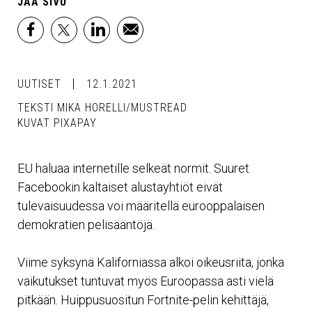
JAA SIVU
facebook
x
linkedin
email
UUTISET
12.1.2021
TEKSTI MIKA HORELLI/MUSTREAD
KUVAT PIXAPAY
EU haluaa internetille selkeät normit. Suuret
Facebookin kaltaiset alustayhtiöt eivät
tulevaisuudessa voi määritellä eurooppalaisen
demokratien pelisääntöjä.
Viime syksynä Kaliforniassa alkoi oikeusriita, jonka
vaikutukset tuntuvat myös Euroopassa asti vielä
pitkään. Huippusuositun Fortnite-pelin kehittäjä,