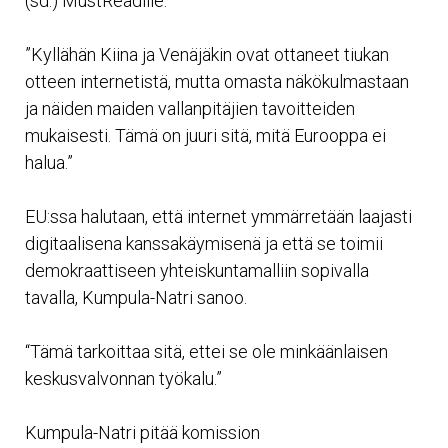
(sd.) MustReadille.
”Kyllähän Kiina ja Venäjäkin ovat ottaneet tiukan
otteen internetistä, mutta omasta näkökulmastaan
ja näiden maiden vallanpitäjien tavoitteiden
mukaisesti. Tämä on juuri sitä, mitä Eurooppa ei
halua.”
EU:ssa halutaan, että internet ymmärretään laajasti
digitaalisena kanssakäymisenä ja että se toimii
demokraattiseen yhteiskuntamalliin sopivalla
tavalla, Kumpula-Natri sanoo.
“Tämä tarkoittaa sitä, ettei se ole minkäänlaisen
keskusvalvonnan työkalu.”
Kumpula-Natri pitää komission