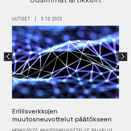
UUTISET
3.10.2025
Erillisverkkojen
muutosneuvottelut päätökseen
HENKILÖSTÖ
MUUTOSNEUVOTTELUT
PALVELUT