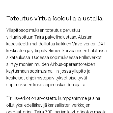
Toteutus virtualisoidulla alustalla
Ylläpitosopimuksen toteutus perustuu
virtualisoituun Taira-palvelinalustaan. Alustan
kapasiteetti mahdollistaa kaikkien Virve-verkon DXT
keskusten ja ydinpalvelimien korvaamisen halutussa
aikataulussa. Uudessa sopimuksessa Erillisverkot
siirtyy monien muiden Airbus-operaattoreiden
käyttämään sopimusmalliin, jossa ylläpito ja
keskeiset ohjelmistopäivitykset sisältyvät
sopimukseen koko sopimuskauden ajalta.
“Erillisverkot on arvostettu kumppanimme ja aina
ollut yksi edelläkävijä kansallisten verkkojen
operaattorina. Taira 700 -sarjan käyttöönoton myötä