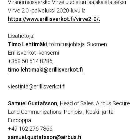
Viranomaisverkko Virve uudistuu laajakaistaiseksi
Virve 2.0 -palveluksi 2020-luvulla
https://www.erillisverkot.fi/virve2-0/.
Lisätietoja:
Timo Lehtimäki
, toimitusjohtaja, Suomen
Erillisverkot -konserni
+358 50 514 8286,
timo.lehtimaki@erillisverkot.fi
viestintä@erillisverkot.fi
Samuel Gustafsson,
Head of Sales, Airbus Secure
Land Communications, Pohjois-, Keski- ja Itä-
Eurooppa
+49 162 276 7866,
samuel.gustafsson@airbus.fi