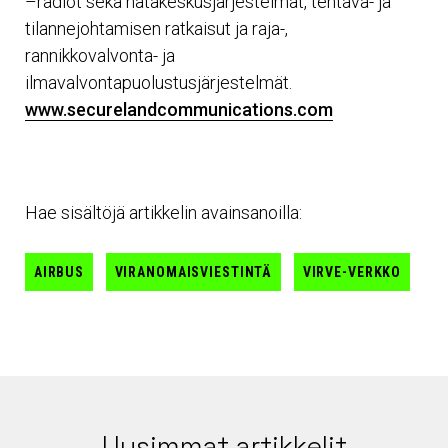
–radiot sekä hätäkeskusjärjestelmät, tehtävä- ja
tilannejohtamisen ratkaisut ja raja-,
rannikkovalvonta- ja
ilmavalvontapuolustusjärjestelmät.
www.securelandcommunications.com
Hae sisältöjä artikkelin avainsanoilla:
AIRBUS
VIRANOMAISVIESTINTÄ
VIRVE-VERKKO
Uusimmat artikkelit