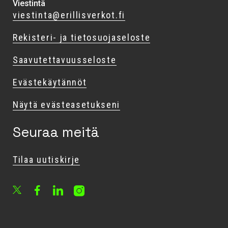
Viestintä
viestinta@erillisverkot.fi
Rekisteri- ja tietosuojaseloste
Saavutettavuusseloste
Evästekäytännöt
Näytä evästeasetukseni
Seuraa meitä
Tilaa uutiskirje
Facebook
LinkedIn
Instagram
X