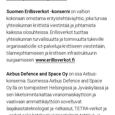
Suomen Erillisverkot -konserni
on valtion
kokonaan omistama erityistehtäväyhtiö, joka turvaa
yhteiskunnan kriittistä viestintää ja johtamista
kaikissa olosuhteissa. Erillisverkot tuottaa
yhteiskunnan turvallisuutta ja toimivuutta tukeville
organisaatioille ict-palveluja kriittiseen viestintään,
tilannejohtamiseen ja kriittisen infrastruktuurin
suojaamiseen.
www.erillisverkot.fi
Airbus Defence and Space Oy
on osa Airbus-
konsernia. Suomessa Airbus Defence and Space
Oy:llä on toimipisteet Helsingissä ja Jyväskylässä ja
sen liiketoiminta kattaa viranomaiskäyttöön ja
vaativaan ammattikäyttöön soveltuvat
laajakaistateknologiat ja -ratkaisut, TETRA-verkot ja