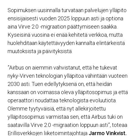
Sopimuksen uusinnalla turvataan palvelujen ylläpito
ensisijaisesti vuoden 2025 loppuun asti ja optiona
aina Virve 2.0 -migraation päättymiseen saakka.
Kyseisinä vuosina ei enää kehitetä verkkoa, mutta
huolehditaan käytettävyyden kannalta elintärkeistä
muutoksista ja päivityksistä.
”Airbus on aiemmin vahvistanut, että he tukevat
nyky-Virven teknologian ylläpitoa vähintään vuoteen
2030 asti. Tuen edellytyksenä on, että heidän
kanssaan on voimassa oleva ylläpitosopimus ja että
operaattori noudattaa teknologista evoluutiota.
Olemme tyytyväisiä, että nyt allekirjoitettu
ylläpitosopimus varmistaa sen, että Airbus tuki on
saatavilla Virve 2.0 -migraation loppuun asti”, toteaa
Erillisverkkojen liiketoimintajohtaja
Jarmo Vinkvist.