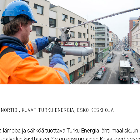
6
 NORTIO
,
KUVAT TURKU ENERGIA, ESKO KESKI-OJA
a lämpöä ja sähköä tuottava Turku Energia lähti maaliskuun
-palvelun käyttäjäksi. Se on ensimmäinen Krivat-perheeseen