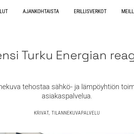
Hyppää
sisältöön
LUT
AJANKOHTAISTA
ERILLISVERKOT
MEILL
ensi Turku Energian rea
nekuva tehostaa sähkö- ja lämpöyhtiön toim
asiakaspalvelua.
KRIVAT
TILANNEKUVAPALVELU