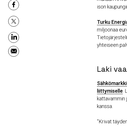
ison kaupungi
facebook
Turku Energi
x
miljoonaa eur
Tietojärjeste
linkedin
yhteiseen pal
email
Laki vaa
Sähkömarkkin
liittymiselle
.
kattavammin j
kanssa.
”Krivat täyde