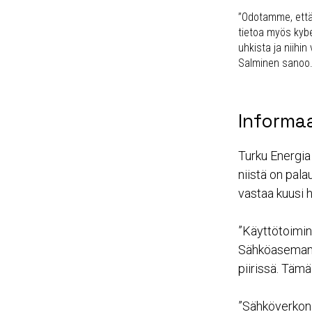
”Odotamme, ett
tietoa myös kyber
uhkista ja niihin
Salminen sanoo
Informaa
Turku Energia 
niistä on pal
vastaa kuusi h
”Käyttötoimin
Sähköasemam
piirissä. Tämä
”Sähköverkon 