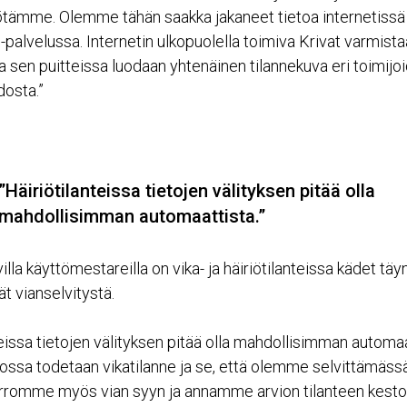
ötämme. Olemme tähän saakka jakaneet tietoa internetissä
-palvelussa. Internetin ulkopuolella toimiva Krivat varmista
a sen puitteissa luodaan yhtenäinen tilannekuva eri toimijo
dosta.”
”Häiriötilanteissa tietojen välityksen pitää olla
mahdollisimman automaattista.”
lla käyttömestareilla on vika- ja häiriötilanteissa kädet täyn
t vianselvitystä.
eissa tietojen välityksen pitää olla mahdollisimman automaa
 jossa todetaan vikatilanne ja se, että olemme selvittämässä
romme myös vian syyn ja annamme arvion tilanteen kestos