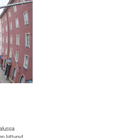
 alussa
 liittynyt