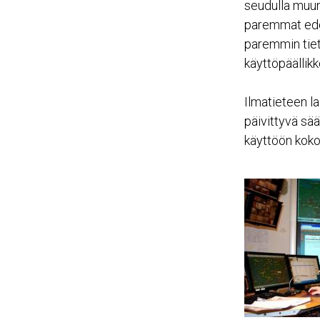
seudulla muun
paremmat edel
paremmin tiet
käyttöpäällik
Ilmatieteen la
päivittyvä sää
käyttöön koko