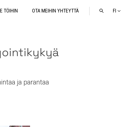
FI
E TÖIHIN
OTA MEIHIN YHTEYTTÄ
Avaa
haku
gointikykyä
intaa ja parantaa