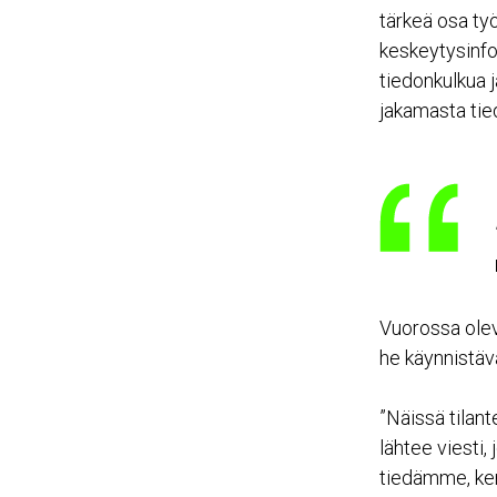
tärkeä osa ty
keskeytysinfo
tiedonkulkua j
jakamasta tie
Vuorossa olevi
he käynnistävä
”Näissä tilant
lähtee viesti,
tiedämme, ker