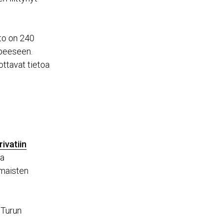
hto on 240
rpeeseen.
ttavat tietoa
ivatiin
aa
omaisten
 Turun