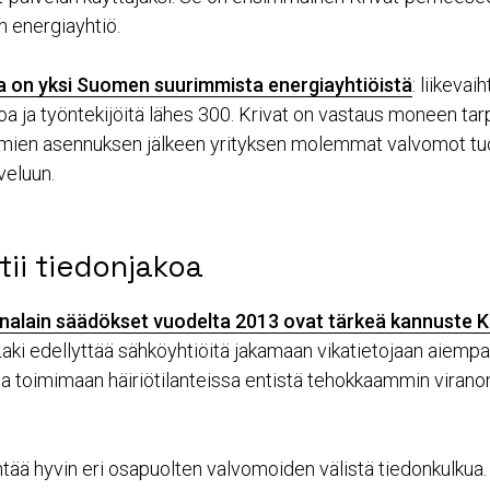
n energiayhtiö.
a on yksi Suomen suurimmista energiayhtiöistä
: liikevai
oa ja työntekijöitä lähes 300. Krivat on vastaus moneen ta
lmien asennuksen jälkeen yrityksen molemmat valvomot tuo
veluun.
tii tiedonjakoa
alain säädökset vuodelta 2013 ovat tärkeä kannuste Kr
 Laki edellyttää sähköyhtiöitä jakamaan vikatietojaan aiemp
a toimimaan häiriötilanteissa entistä tehokkaammin viran
ntää hyvin eri osapuolten valvomoiden välistä tiedonkulkua.