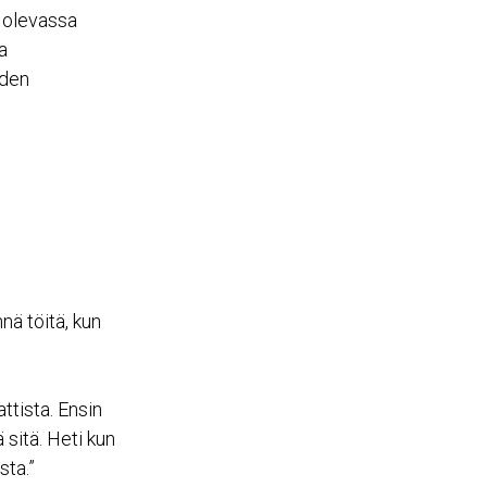
 olevassa
a
iden
nä töitä, kun
ttista. Ensin
 sitä. Heti kun
ta.”