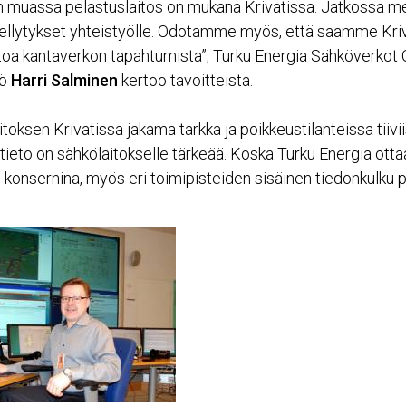
 muassa pelastuslaitos on mukana Krivatissa. Jatkossa me
lytykset yhteistyölle. Odotamme myös, että saamme Kriva
oa kantaverkon tapahtumista”, Turku Energia Sähköverkot 
kö
Harri Salminen
kertoo tavoitteista.
itoksen Krivatissa jakama tarkka ja poikkeustilanteissa tiivi
tieto on sähkölaitokselle tärkeää. Koska Turku Energia otta
 konsernina, myös eri toimipisteiden sisäinen tiedonkulku 