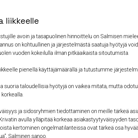
a liikkeelle
listujille avoin ja tasapuolinen hinnoittelu on Salmisen miel
annus on kohtuullinen ja järjestelmästä saatuja hyötyjä voi
olen vuoden kokeilulla ilman pitkäaikaista sitoutumista.
kkeelle pienellä käyttäjämäärällä ja tutustumme järjestelm
a suoria taloudellisia hyötyjä on vaikea mitata, mutta odotuks
 korkealla.
väisyys ja sidosryhmien tiedottaminen on meille tärkeä as
rivatin avulla ylläpitää korkeaa asiakastyytyväisyyden ta
sioista kertominen ongelmatilanteissa ovat tärkeä osa hyvä
ua”, Salminen sanoo.