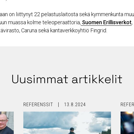
taan on liittynyt 22 pelastuslaitosta sekä kymmenkunta muut
un muassa kolme teleoperaattoria,
Suomen Erillisverkot
,
ntävirasto, Caruna sekä kantaverkkoyhtiö Fingrid.
Uusimmat artikkelit
REFERENSSIT
13.8.2024
REFE