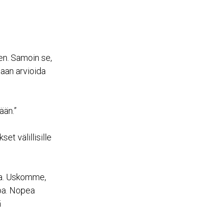
een. Samoin se,
daan arvioida
ään.”
et välillisille
ia. Uskomme,
soa. Nopea
ä