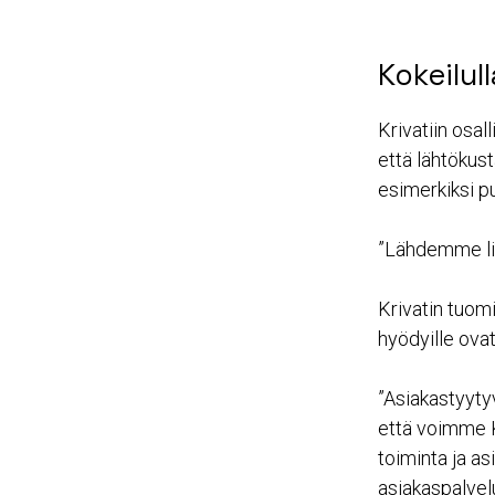
Kokeilull
Krivatiin osal
että lähtökust
esimerkiksi pu
”Lähdemme lii
Krivatin tuomi
hyödyille ovat
”Asiakastyyty
että voimme K
toiminta ja a
asiakaspalvel