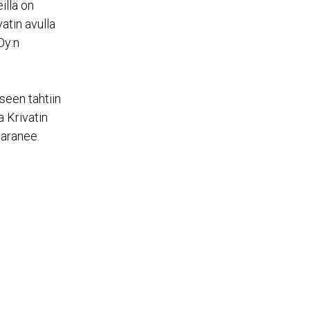
illä on
tin avulla
Oy:n
iseen tahtiin
a Krivatin
paranee.