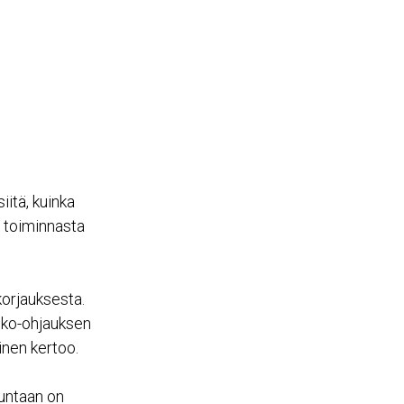
iitä, kuinka
a toiminnasta
orjauksesta.
ko-ohjauksen
inen kertoo.
untaan on