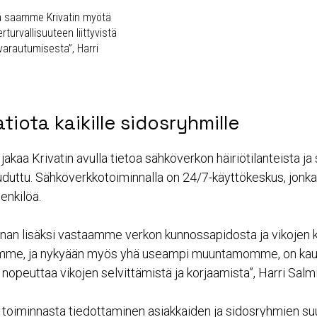
ä saamme Krivatin myötä
turvallisuuteen liittyvistä
 varautumisesta”, Harri
.
tiota kaikille sidosryhmille
jakaa Krivatin avulla tietoa sähköverkon häiriötilanteista ja s
auduttu. Sähköverkkotoiminnalla on 24/7-käyttökeskus, jonk
enkilöä.
nan lisäksi vastaamme verkon kunnossapidosta ja vikojen k
me, ja nykyään myös yhä useampi muuntamomme, on kau
 nopeuttaa vikojen selvittämistä ja korjaamista”, Harri Salm
toiminnasta tiedottaminen asiakkaiden ja sidosryhmien su