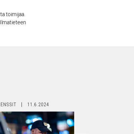
a toimijaa.
 Ilmatieteen
RENSSIT
11.6.2024
REFERENSSIT
28.