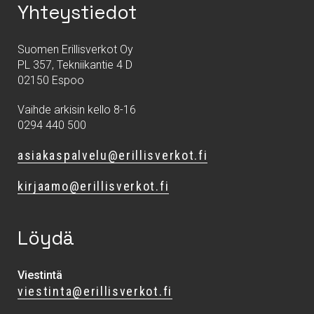
Yhteystiedot
Suomen Erillisverkot Oy
PL 357, Tekniikantie 4 D
02150 Espoo
Vaihde arkisin kello 8-16
0294 440 500
asiakaspalvelu@erillisverkot.fi
kirjaamo@erillisverkot.fi
Löydä
Viestintä
viestinta@erillisverkot.fi