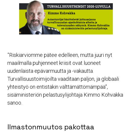
”Riskiarviomme pätee edelleen, mutta juuri nyt
maailmalla puhjenneet kriisit ovat luoneet
uudenlaista epävarmuutta ja -vakautta.
Turvallisuustoimijoilta vaaditaan paljon, ja globaali
yhteistyö on entistäkin välttämättömämpää”,
sisäministeriön pelastusylijohtaja Kimmo Kohvakka
sanoo.
Ilmastonmuutos pakottaa