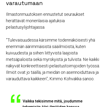
varautumaan
Ilmastonmuutoksen ennustetut seuraukset
herättävät monenlaisia ajatuksia
pelastusylijohtajassa.
”Tulevaisuudessa kärsimme todennäköisesti yhä
enemmän äärimmäisistä sääilmiöistä, kuten
kuivuudesta ja siihen liittyvistä laajoista
metsäpaloista sekä myrskyistä ja tulvista. Ne kaikki
näkyvät konkreettisesti pelastustoimijoiden työssä.
Ilmiöt ovat jo täällä, ja meidän on asennoiduttava ja
varauduttava kaikkeen”, Kimmo Kohvakka sanoo.
Vaikka tekisimme mitä, joudumme
tekemisiin ääri-ilmiöiden kanssa.