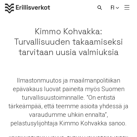
Hyppää
FI
sisältöön
Men
Avaa
haku
Kimmo Kohvakka:
Turvallisuuden takaamiseksi
tarvitaan uusia valmiuksia
Ilmastonmuutos ja maailmanpolitiikan
epävakaus luovat paineita myös Suomen
turvallisuustoiminnalle. ”On entistä
tärkeämpää, että teemme asioita yhdessä ja
varaudumme uhkiin ennalta”,
pelastusylijohtaja Kimmo Kohvakka sanoo.