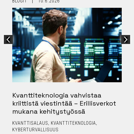
BLOGIT
10.6.2026
B
Kvanttiteknologia vahvistaa
kriittistä viestintää – Erillisverkot
mukana kehitystyössä
KVANTTISALAUS
KVANTTITEKNOLOGIA
KYBERTURVALLISUUS
T