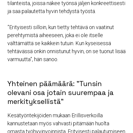
tilanteista, joissa näkee työnsä jäljen konkreettisesti
ja saa palautetta hyvin tehdystä työstä.
”Erityisesti silloin, kun tietty tehtävä on vaatinut
perehtymistä aiheeseen, joka ei ole itselle
välttämättä se kaikkein tutuin. Kun kyseisessä
tehtävässä onkin onnistunut hyvin, on se tuonut lisää
varmuutta”, hän sanoo.
Yhteinen päämäärä: ”Tunsin
olevani osa jotain suurempaa ja
merkityksellistä”
Kesätyöntekijöiden mukaan Erillisverkoilla
kannustetaan myös vahvasti pitämään huolta
omasta työhyvinvoinnista. Erityisesti palautumiseen