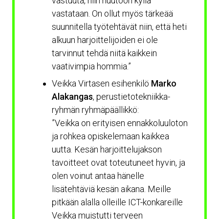
vastuuta, niin huutoon kyllä
vastataan. On ollut myös tärkeää
suunnitella työtehtävät niin, että heti
alkuun harjoittelijoiden ei ole
tarvinnut tehdä niitä kaikkein
vaativimpia hommia.”
Veikka Virtasen esihenkilö
Marko
Alakangas
, perustietotekniikka-
ryhmän ryhmäpäällikkö:
”Veikka on erityisen ennakkoluuloton
ja rohkea opiskelemaan kaikkea
uutta. Kesän harjoittelujakson
tavoitteet ovat toteutuneet hyvin, ja
olen voinut antaa hänelle
lisätehtäviä kesän aikana. Meille
pitkään alalla olleille ICT-konkareille
Veikka muistutti terveen