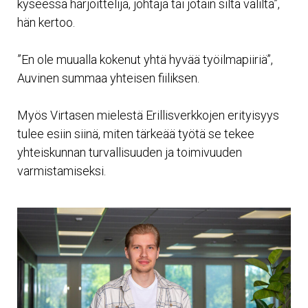
kyseessä harjoittelija, johtaja tai jotain siltä väliltä”,
hän kertoo.
”En ole muualla kokenut yhtä hyvää työilmapiiriä”,
Auvinen summaa yhteisen fiiliksen.
Myös Virtasen mielestä Erillisverkkojen erityisyys
tulee esiin siinä, miten tärkeää työtä se tekee
yhteiskunnan turvallisuuden ja toimivuuden
varmistamiseksi.