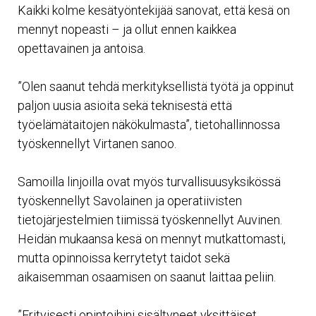
Kaikki kolme kesätyöntekijää sanovat, että kesä on
mennyt nopeasti – ja ollut ennen kaikkea
opettavainen ja antoisa.
”Olen saanut tehdä merkityksellistä työtä ja oppinut
paljon uusia asioita sekä teknisestä että
työelämätaitojen näkökulmasta”, tietohallinnossa
työskennellyt Virtanen sanoo.
Samoilla linjoilla ovat myös turvallisuusyksikössä
työskennellyt Savolainen ja operatiivisten
tietojärjestelmien tiimissä työskennellyt Auvinen.
Heidän mukaansa kesä on mennyt mutkattomasti,
mutta opinnoissa kerrytetyt taidot sekä
aikaisemman osaamisen on saanut laittaa peliin.
”Erityisesti opintoihini sisältyneet yksittäiset