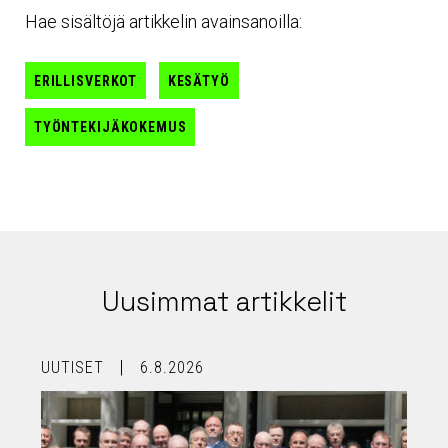
Hae sisältöjä artikkelin avainsanoilla:
ERILLISVERKOT
KESÄTYÖ
TYÖNTEKIJÄKOKEMUS
Uusimmat artikkelit
UUTISET
6.8.2026
U