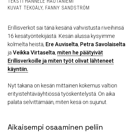
TEKSTI HANNELE HAUTANIEMI
KUVAT TEKOÄLY, FANNY SANDSTRÖM
Erillisverkot sai tänä kesänä vahvistusta riveihinsä
16 kesätyöntekijästä. Kesän alussa kysyimme
kolmelta heistä,
Ere Auviselta
,
Petra Savolaiselta
ja
Veikka Virtaselta
,
miten he päätyivät
Erillisverkoille ja miten työt olivat lähteneet
käyntiin.
Nyt takana on kesän mittainen kokemus valtion
erityistehtäväyhtiössä työskentelystä. On aika
palata selvittämään, miten kesä on sujunut.
Aikaisempi osaaminen peliin