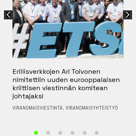
Erillisverkkojen Ari Toivonen
nimitettiin uuden eurooppalaisen
kriittisen viestinnän komitean
johtajaksi
P
VIRANOMAISVIESTINTÄ
VIRANOMAISYHTEISTYÖ