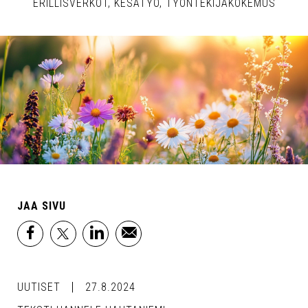
ERILLISVERKOT
KESÄTYÖ
TYÖNTEKIJÄKOKEMUS
JAA SIVU
facebook
x
linkedin
email
UUTISET
27.8.2024