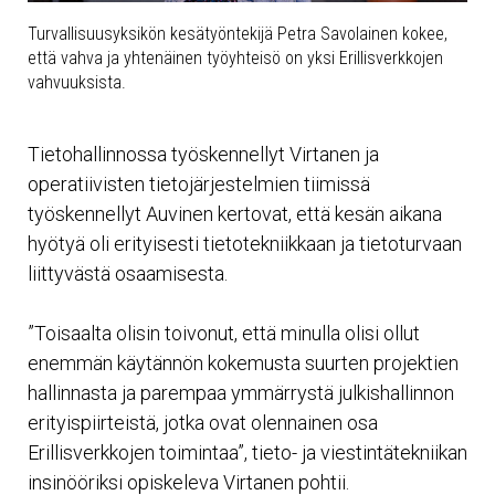
Turvallisuusyksikön kesätyöntekijä Petra Savolainen kokee,
että vahva ja yhtenäinen työyhteisö on yksi Erillisverkkojen
vahvuuksista.
Tietohallinnossa työskennellyt Virtanen ja
operatiivisten tietojärjestelmien tiimissä
työskennellyt Auvinen kertovat, että kesän aikana
hyötyä oli erityisesti tietotekniikkaan ja tietoturvaan
liittyvästä osaamisesta.
”Toisaalta olisin toivonut, että minulla olisi ollut
enemmän käytännön kokemusta suurten projektien
hallinnasta ja parempaa ymmärrystä julkishallinnon
erityispiirteistä, jotka ovat olennainen osa
Erillisverkkojen toimintaa”, tieto- ja viestintätekniikan
insinööriksi opiskeleva Virtanen pohtii.