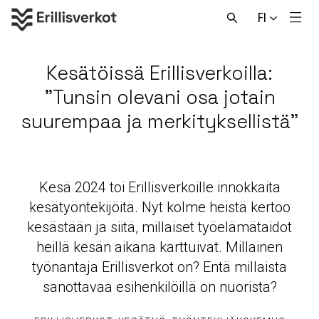
Hyppää
FI
sisältöön
Men
Avaa
haku
Kesätöissä Erillisverkoilla:
”Tunsin olevani osa jotain
suurempaa ja merkityksellistä”
Kesä 2024 toi Erillisverkoille innokkaita
kesätyöntekijöitä. Nyt kolme heistä kertoo
kesästään ja siitä, millaiset työelämätaidot
heillä kesän aikana karttuivat. Millainen
työnantaja Erillisverkot on? Entä millaista
sanottavaa esihenkilöillä on nuorista?