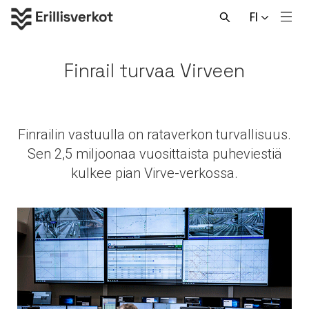
Hyppää
FI
sisältöön
Men
Avaa
haku
Finrail turvaa Virveen
Finrailin vastuulla on rataverkon turvallisuus.
Sen 2,5 miljoonaa vuosittaista puheviestiä
kulkee pian Virve-verkossa.