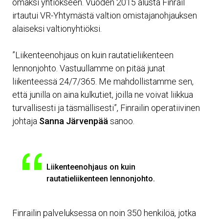
omaksi yhtiökseen. Vuoden 2015 alusta Finrail
irtautui VR-Yhtymästä valtion omistajanohjauksen
alaiseksi valtionyhtiöksi.
”Liikenteenohjaus on kuin rautatieliikenteen
lennonjohto. Vastuullamme on pitää junat
liikenteessä 24/7/365. Me mahdollistamme sen,
että junilla on aina kulkutiet, joilla ne voivat liikkua
turvallisesti ja täsmällisesti”, Finrailin operatiivinen
johtaja
Sanna Järvenpää
sanoo.
Liikenteenohjaus on kuin
rautatieliikenteen lennonjohto.
Finrailin palveluksessa on noin 350 henkilöä, jotka