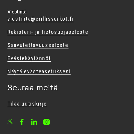
Viestintä
viestinta@erillisverkot.fi
Rekisteri- ja tietosuojaseloste
Saavutettavuusseloste
Evästekäytännöt
Näytä evästeasetukseni
Seuraa meitä
Tilaa uutiskirje
Facebook
LinkedIn
Instagram
X