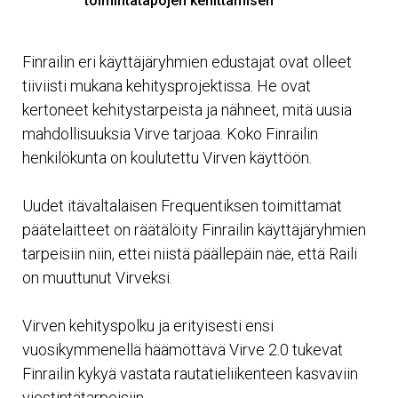
toimintatapojen kehittämisen
Finrailin eri käyttäjäryhmien edustajat ovat olleet
tiiviisti mukana kehitysprojektissa. He ovat
kertoneet kehitystarpeista ja nähneet, mitä uusia
mahdollisuuksia Virve tarjoaa. Koko Finrailin
henkilökunta on koulutettu Virven käyttöön.
Uudet itävaltalaisen Frequentiksen toimittamat
päätelaitteet on räätälöity Finrailin käyttäjäryhmien
tarpeisiin niin, ettei niistä päällepäin näe, että Raili
on muuttunut Virveksi.
Virven kehityspolku ja erityisesti ensi
vuosikymmenellä häämöttävä Virve 2.0 tukevat
Finrailin kykyä vastata rautatieliikenteen kasvaviin
viestintätarpeisiin.