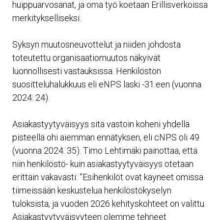
huippuarvosanat, ja oma työ koetaan Erillisverkoissa
merkitykselliseksi.
Syksyn muutosneuvottelut ja niiden johdosta
toteutettu organisaatiomuutos näkyivät
luonnollisesti vastauksissa. Henkilöstön
suositteluhalukkuus eli eNPS laski -31:een (vuonna
2024: 24).
Asiakastyytyväisyys sitä vastoin koheni yhdellä
pisteellä ohi aiemman ennätyksen, eli cNPS oli 49
(vuonna 2024: 35). Timo Lehtimäki painottaa, että
niin henkilöstö- kuin asiakastyytyväisyys otetaan
erittäin vakavasti: ”Esihenkilöt ovat käyneet omissa
tiimeissään keskustelua henkilöstökyselyn
tuloksista, ja vuoden 2026 kehityskohteet on valittu.
Asiakastyytyväisyyteen olemme tehneet