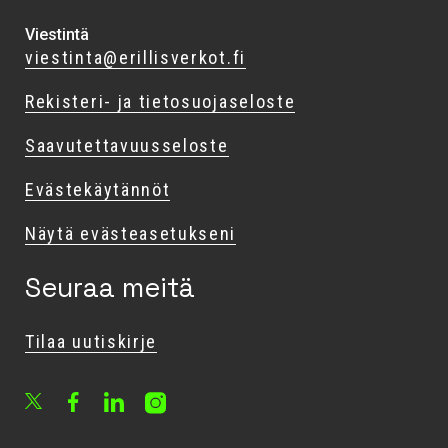
Viestintä
viestinta@erillisverkot.fi
Rekisteri- ja tietosuojaseloste
Saavutettavuusseloste
Evästekäytännöt
Näytä evästeasetukseni
Seuraa meitä
Tilaa uutiskirje
Facebook
LinkedIn
Instagram
X