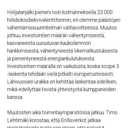
Hiilijalanjälki pieneni noin kolmanneksella 23 000
hiilidioksidiekvivalenttitonniin, eli olemme päästöjen
vähentämissuunnitelman välitavoitteessa. Muutos
johtuu investointien määrän vähentymisestä,
kasvaneesta uusiutuvan kaukolämmön
hankkimisesta, vähentyneestä liikematkustuksesta
ja pienentyneestä energiankulutuksesta.
Investointien määrällä on vaikutusta, koska scope 3
-laskenta tehdään vielä pitkälti europerusteisesti.
Lähivuosien urakka on kehittää laskentaa edelleen,
mikä edellyttää tiivistä yhteistyötä kumppaneiden
kanssa.
Muutosten aika toimintaympäristössä jatkuu. Timo
Lehtimäki korostaa, että Erillisverkot jatkaa
määrätietoista työtä sen eteen, että palvelut