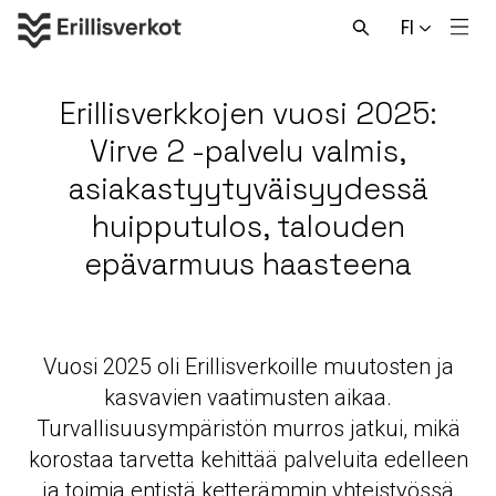
Hyppää
FI
sisältöön
Men
Avaa
haku
Erillisverkkojen vuosi 2025:
Virve 2 -palvelu valmis,
asiakastyytyväisyydessä
huipputulos, talouden
epävarmuus haasteena
Vuosi 2025 oli Erillisverkoille muutosten ja
kasvavien vaatimusten aikaa.
Turvallisuusympäristön murros jatkui, mikä
korostaa tarvetta kehittää palveluita edelleen
ja toimia entistä ketterämmin yhteistyössä