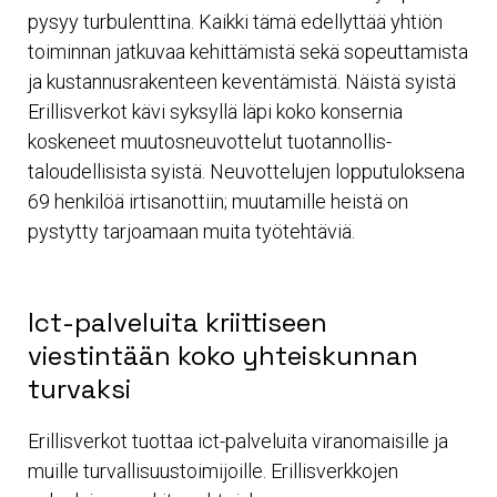
pysyy turbulenttina. Kaikki tämä edellyttää yhtiön
toiminnan jatkuvaa kehittämistä sekä sopeuttamista
ja kustannusrakenteen keventämistä. Näistä syistä
Erillisverkot kävi syksyllä läpi koko konsernia
koskeneet muutosneuvottelut tuotannollis-
taloudellisista syistä. Neuvottelujen lopputuloksena
69 henkilöä irtisanottiin; muutamille heistä on
pystytty tarjoamaan muita työtehtäviä.
Ict-palveluita kriittiseen
viestintään koko yhteiskunnan
turvaksi
Erillisverkot tuottaa ict-palveluita viranomaisille ja
muille turvallisuustoimijoille. Erillisverkkojen