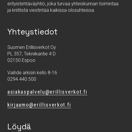
erityistehtäväyhtiö, joka turvaa yhteiskunnan toimintaa
ja kriittistä viestintää kaikissa olosuhteissa.
Yhteystiedot
Suomen Erillisverkot Oy
PL 357, Tekniikantie 4 D
02150 Espoo
Vaihde arkisin kello 8-16
0294 440 500
asiakaspalvelu@erillisverkot.fi
kirjaamo@erillisverkot.fi
Löydä