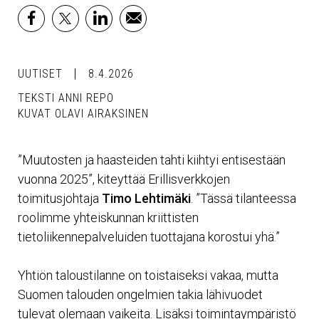
facebook
x
linkedin
email
UUTISET
8.4.2026
TEKSTI ANNI REPO
KUVAT OLAVI AIRAKSINEN
”Muutosten ja haasteiden tahti kiihtyi entisestään
vuonna 2025”, kiteyttää Erillisverkkojen
toimitusjohtaja
Timo Lehtimäki
. ”Tässä tilanteessa
roolimme yhteiskunnan kriittisten
tietoliikennepalveluiden tuottajana korostui yhä.”
Yhtiön taloustilanne on toistaiseksi vakaa, mutta
Suomen talouden ongelmien takia lähivuodet
tulevat olemaan vaikeita. Lisäksi toimintaympäristö