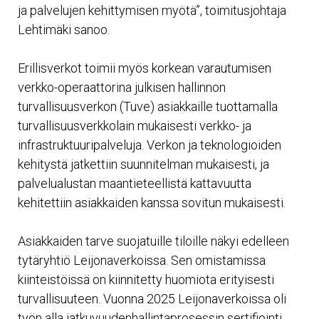
ja palvelujen kehittymisen myötä”, toimitusjohtaja
Lehtimäki sanoo.
Erillisverkot toimii myös korkean varautumisen
verkko-operaattorina julkisen hallinnon
turvallisuusverkon (Tuve) asiakkaille tuottamalla
turvallisuusverkkolain mukaisesti verkko- ja
infrastruktuuripalveluja. Verkon ja teknologioiden
kehitystä jatkettiin suunnitelman mukaisesti, ja
palvelualustan maantieteellistä kattavuutta
kehitettiin asiakkaiden kanssa sovitun mukaisesti.
Asiakkaiden tarve suojatuille tiloille näkyi edelleen
tytäryhtiö Leijonaverkoissa. Sen omistamissa
kiinteistöissä on kiinnitetty huomiota erityisesti
turvallisuuteen. Vuonna 2025 Leijonaverkoissa oli
työn alla jatkuvuudenhallintaprosessin sertifiointi.