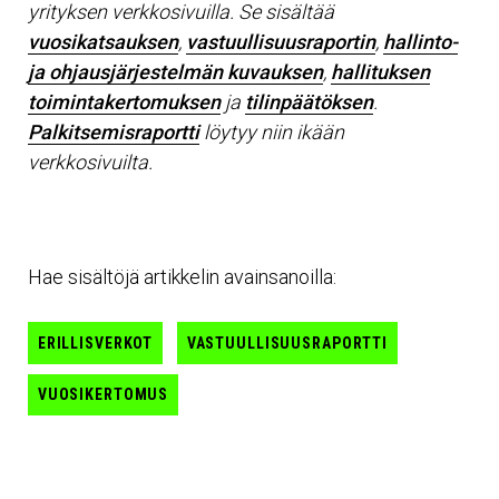
yrityksen verkkosivuilla. Se sisältää
vuosikatsauksen
,
vastuullisuusraportin
,
hallinto-
ja ohjausjärjestelmän kuvauksen
,
hallituksen
toimintakertomuksen
ja
tilinpäätöksen
.
Palkitsemisraportti
löytyy niin ikään
verkkosivuilta.
Hae sisältöjä artikkelin avainsanoilla:
ERILLISVERKOT
VASTUULLISUUSRAPORTTI
VUOSIKERTOMUS