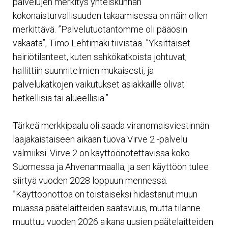
palvelujen merkitys yhteiskunnan
kokonaisturvallisuuden takaamisessa on näin ollen
merkittävä. ”Palvelutuotantomme oli pääosin
vakaata”, Timo Lehtimäki tiivistää. ”Yksittäiset
häiriötilanteet, kuten sähkökatkoista johtuvat,
hallittiin suunnitelmien mukaisesti, ja
palvelukatkojen vaikutukset asiakkaille olivat
hetkellisiä tai alueellisia.”
Tärkeä merkkipaalu oli saada viranomaisviestinnän
laajakaistaiseen aikaan tuova Virve 2 -palvelu
valmiiksi. Virve 2 on käyttöönotettavissa koko
Suomessa ja Ahvenanmaalla, ja sen käyttöön tulee
siirtyä vuoden 2028 loppuun mennessä.
”Käyttöönottoa on toistaiseksi hidastanut muun
muassa päätelaitteiden saatavuus, mutta tilanne
muuttuu vuoden 2026 aikana uusien päätelaitteiden