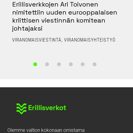
Erillisverkkojen Ari Toivonen
nimitettiin uuden eurooppalaisen
kriittisen viestinnän komitean
johtajaksi
P
VIRANOMAISVIESTINTÄ
VIRANOMAISYHTEISTYÖ
Olemme valtion kokonaan omistama