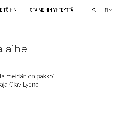
FI
E TÖIHIN
OTA MEIHIN YHTEYTTÄ
Avaa
haku
a aihe
tta meidän on pakko”,
aja Olav Lysne