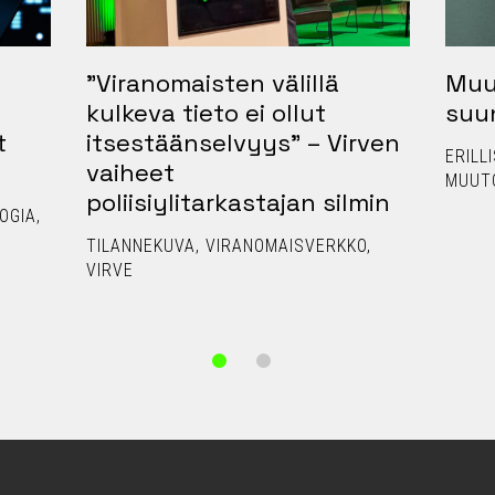
”Viranomaisten välillä
Muu
kulkeva tieto ei ollut
suu
t
itsestäänselvyys” – Virven
ERILL
vaiheet
MUUT
poliisiylitarkastajan silmin
OGIA
TILANNEKUVA
VIRANOMAISVERKKO
VIRVE