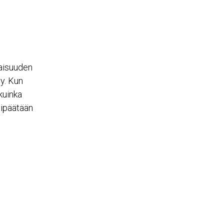
vaisuuden
yy. Kun
kuinka
lipäätään