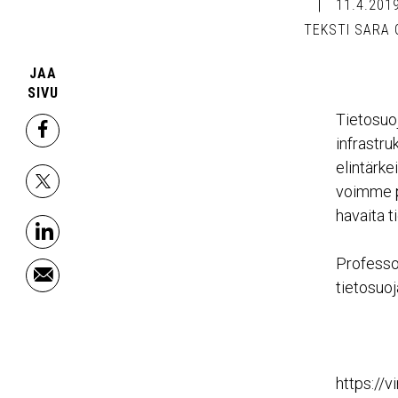
11.4.201
TEKSTI SARA 
JAA
SIVU
Tietosuoj
facebook
infrastru
elintärke
x
voimme p
havaita t
linkedin
Professor
email
tietosuo
https:/