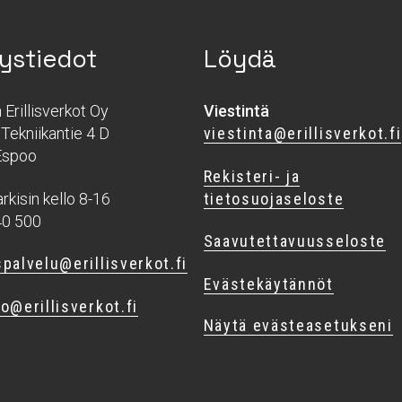
ystiedot
Löydä
Erillisverkot Oy
Viestintä
Tekniikantie 4 D
viestinta@erillisverkot.fi
Espoo
Rekisteri- ja
rkisin kello 8-16
tietosuojaseloste
40 500
Saavutettavuusseloste
palvelu@erillisverkot.fi
Evästekäytännöt
o@erillisverkot.fi
Näytä evästeasetukseni