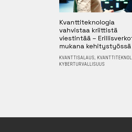
rvallisuuden
Kvanttiteknologia
a ei voi tinkiä –
vahvistaa kriittistä
t säästävät niin
viestintää – Erillisverko
henkiäkin
mukana kehitystyössä
VARAUTUMINEN
VIRVE
KVANTTISALAUS
KVANTTITEKNOL
KYBERTURVALLISUUS