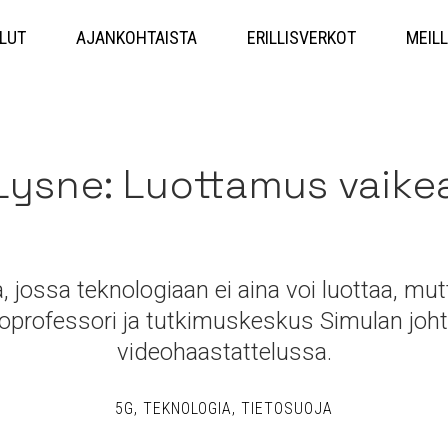
Hyppää
sisältöön
LUT
AJANKOHTAISTA
ERILLISVERKOT
MEILL
Lysne: Luottamus vaike
 jossa teknologiaan ei aina voi luottaa, mu
toprofessori ja tutkimuskeskus Simulan joht
videohaastattelussa.
5G
TEKNOLOGIA
TIETOSUOJA