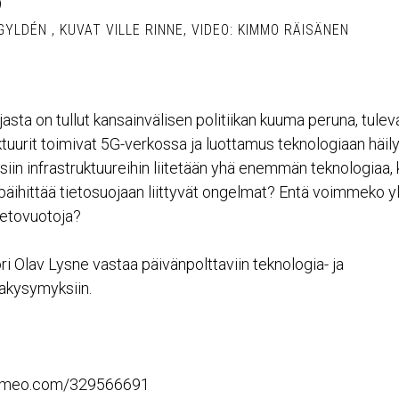
9
GYLDÉN
,
KUVAT VILLE RINNE, VIDEO: KIMMO RÄISÄNEN
asta on tullut kansainvälisen politiikan kuuma peruna, tule
ktuurit toimivat 5G-verkossa ja luottamus teknologiaan häil
isiin infrastruktuureihin liitetään yhä enemmän teknologiaa, 
äihittää tietosuojaan liittyvät ongelmat? Entä voimmeko y
ietovuotoja?
i Olav Lysne vastaa päivänpolttaviin teknologia- ja
jakysymyksiin.
/vimeo.com/329566691