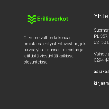
Yhte
Suomen 
PL 357, 
Olemme valtion kokonaan
02150 
omistama erityistehtäväyhtiö, joka
turvaa yhteiskunnan toimintaa ja
Vaihde a
kriittistä viestintää kaikissa
0294 4
olosuhteissa.
asiakas
kirjaam