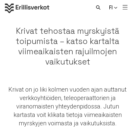
Hyppää
FI
sisältöön
Men
Avaa
haku
Krivat tehostaa myrskyistä
toipumista – katso kartalta
viimeaikaisten rajuilmojen
vaikutukset
Krivat on jo liki kolmen vuoden ajan auttanut
verkkoyhtiöiden, teleoperaattorien ja
viranomaisten yhteydenpidossa. Jutun
kartasta voit klikata tietoja viimeaikaisten
myrskyjen voimasta ja vaikutuksista.