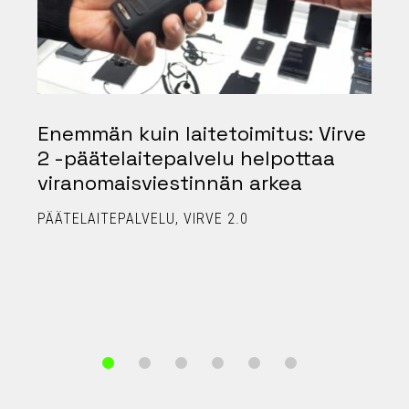
2
Enemmän kuin laitetoimitus: Virve
2 -päätelaitepalvelu helpottaa
viranomaisviestinnän arkea
PÄÄTELAITEPALVELU
VIRVE 2.0
T