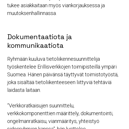
tukee asiakkaitaan myös viankorjauksessa ja
muutoksenhallinnassa.
Dokumentaatiota ja
kommunikaatiota
Ryhmään kuuluva tietoliikennesuunnittelija
työskentelee Erillisverkkojen toimipisteillä ympäri
Suomea. Hänen päivänsä täyttyvät toimistotyöstä,
joka sisältää tietoliikenteeseen liittyviä tehtäviä
laidasta laitaan.
”Verkkoratkaisujen suunnittelu,
verkkokomponenttien määrittely, dokumentointi,
ongelmanratkaisu, vianmääritys, yhteistyö
sidosryhmien kanssa”, hän luettelee.