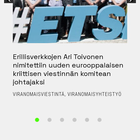
Erillisverkkojen Ari Toivonen
nimitettiin uuden eurooppalaisen
kriittisen viestinnän komitean
johtajaksi
P
VIRANOMAISVIESTINTÄ
VIRANOMAISYHTEISTYÖ