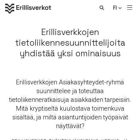
Hyppää
FI
sisältöön
Men
Avaa
haku
Erillisverkkojen
tietoliikennesuunnittelijoita
yhdistää yksi ominaisuus
Erillisverkkojen Asiakasyhteydet-ryhmä
suunnittelee ja toteuttaa
tietoliikenneratkaisuja asiakkaiden tarpeisiin.
Mitä kryptiseltä kuulostava toimenkuva
sisältää, ja miltä asiantuntijoiden työpäivät
näyttävät?