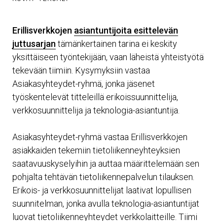
Erillisverkkojen
asiantuntijoita esittelevän
juttusarjan
tämänkertainen tarina ei keskity
yksittäiseen työntekijään, vaan läheistä yhteistyötä
tekevään tiimiin. Kysymyksiin vastaa
Asiakasyhteydet-ryhmä, jonka jäsenet
työskentelevät titteleillä erikoissuunnittelija,
verkkosuunnittelija ja teknologia-asiantuntija.
Asiakasyhteydet-ryhmä vastaa Erillisverkkojen
asiakkaiden tekemiin tietoliikenneyhteyksien
saatavuuskyselyihin ja auttaa määrittelemään sen
pohjalta tehtävän tietoliikennepalvelun tilauksen.
Erikois- ja verkkosuunnittelijat laativat lopullisen
suunnitelman, jonka avulla teknologia-asiantuntijat
luovat tietoliikenneyhteydet verkkolaitteille. Tiimi