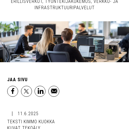
ERILLISVERKOT
TYÖNTEKIJÄKOKEMUS
VERKKO- JA
INFRASTRUKTUURIPALVELUT
JAA SIVU
facebook
x
linkedin
email
11.6.2025
TEKSTI KIMMO KUOKKA
KUVAT TEKOÄLY