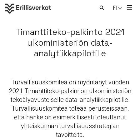
Hyppää
FI
sisältöön
Men
Avaa
haku
Timanttiteko-palkinto 2021
ulkoministeriön data-
analytiikkapilotille
Turvallisuuskomitea on myöntänyt vuoden
2021 Timanttiteko-palkinnon ulkoministeriön
tekoälyavusteiselle data-analytiikkapilotille.
Turvallisuuskomitea toteaa perusteissaan,
että hanke on esimerkillisesti toteuttanut
yhteiskunnan turvallisuusstrategian
tavoitteita.