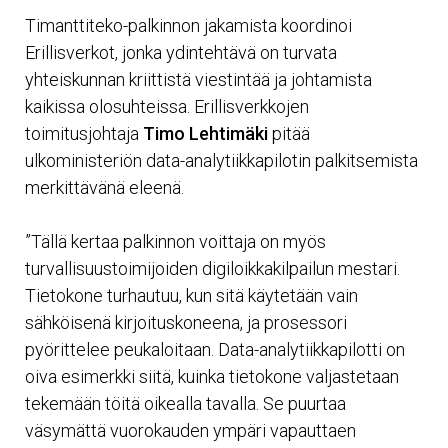
Timanttiteko-palkinnon jakamista koordinoi
Erillisverkot, jonka ydintehtävä on turvata
yhteiskunnan kriittistä viestintää ja johtamista
kaikissa olosuhteissa. Erillisverkkojen
toimitusjohtaja
Timo Lehtimäki
pitää
ulkoministeriön data-analytiikkapilotin palkitsemista
merkittävänä eleenä.
”Tällä kertaa palkinnon voittaja on myös
turvallisuustoimijoiden digiloikkakilpailun mestari.
Tietokone turhautuu, kun sitä käytetään vain
sähköisenä kirjoituskoneena, ja prosessori
pyörittelee peukaloitaan. Data-analytiikkapilotti on
oiva esimerkki siitä, kuinka tietokone valjastetaan
tekemään töitä oikealla tavalla. Se puurtaa
väsymättä vuorokauden ympäri vapauttaen