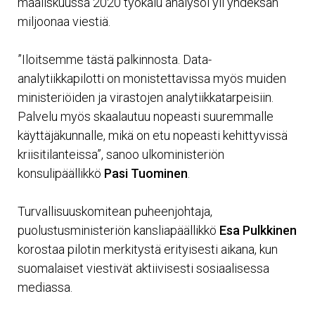
maaliskuussa 2020 työkalu analysoi yli yhdeksän
miljoonaa viestiä.
”Iloitsemme tästä palkinnosta. Data-
analytiikkapilotti on monistettavissa myös muiden
ministeriöiden ja virastojen analytiikkatarpeisiin.
Palvelu myös skaalautuu nopeasti suuremmalle
käyttäjäkunnalle, mikä on etu nopeasti kehittyvissä
kriisitilanteissa”, sanoo ulkoministeriön
konsulipäällikkö
Pasi Tuominen
.
Turvallisuuskomitean puheenjohtaja,
puolustusministeriön kansliapäällikkö
Esa Pulkkinen
korostaa pilotin merkitystä erityisesti aikana, kun
suomalaiset viestivät aktiivisesti sosiaalisessa
mediassa.