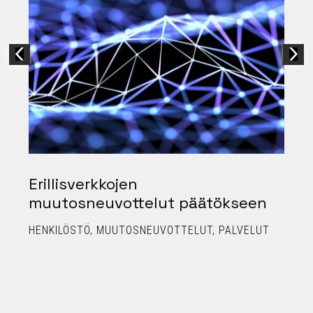
Erillisverkkojen
muutosneuvottelut päätökseen
HENKILÖSTÖ
MUUTOSNEUVOTTELUT
PALVELUT
E