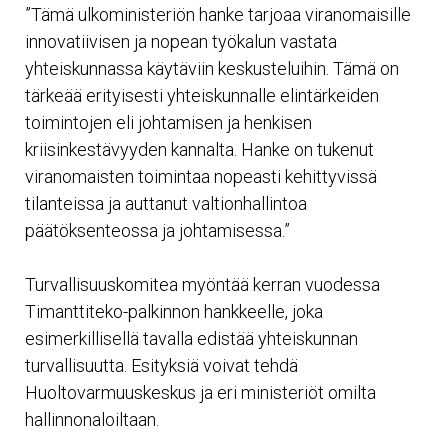
”Tämä ulkoministeriön hanke tarjoaa viranomaisille
innovatiivisen ja nopean työkalun vastata
yhteiskunnassa käytäviin keskusteluihin. Tämä on
tärkeää erityisesti yhteiskunnalle elintärkeiden
toimintojen eli johtamisen ja henkisen
kriisinkestävyyden kannalta. Hanke on tukenut
viranomaisten toimintaa nopeasti kehittyvissä
tilanteissa ja auttanut valtionhallintoa
päätöksenteossa ja johtamisessa.”
Turvallisuuskomitea myöntää kerran vuodessa
Timanttiteko-palkinnon hankkeelle, joka
esimerkillisellä tavalla edistää yhteiskunnan
turvallisuutta. Esityksiä voivat tehdä
Huoltovarmuuskeskus ja eri ministeriöt omilta
hallinnonaloiltaan.