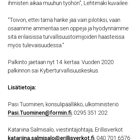
ihmisten aikaa muuhun työhön”, Lehtimäki kuvailee.
”Toivon, ettei tämä hanke jää vain pilotiksi, vaan
osaamme ammentaa sen oppeja ja hyödynnämme
sitä erilaisissa turvallisuustoimijoiden haasteissa
myös tulevaisuudessa.”
Palkinto jaetaan nyt 14. kertaa. Vuoden 2020
palkinnon sai Kyberturvallisuuskeskus.
Lisätietoja:
Pasi Tuominen, konsulipäällikkö, ulkoministeriö
Pasi.Tuominen@formin.fi
, 0295 351 202
Katariina Salmisalo, viestintäjohtaja, Erillisverkot
katariina.salmisalo@erillisverkot.fi
, 040 701 6576