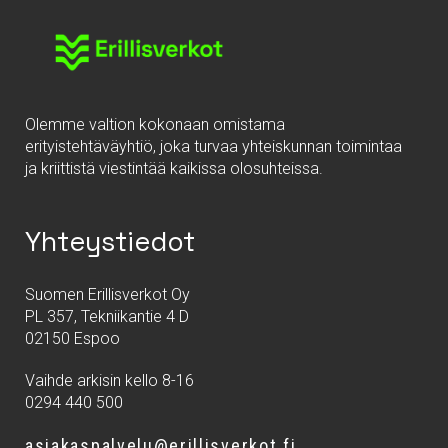
Olemme valtion kokonaan omistama
erityistehtäväyhtiö, joka turvaa yhteiskunnan toimintaa
ja kriittistä viestintää kaikissa olosuhteissa.
Yhteystiedot
Suomen Erillisverkot Oy
PL 357, Tekniikantie 4 D
02150 Espoo
Vaihde arkisin kello 8-16
0294 440 500
asiakaspalvelu@erillisverkot.fi