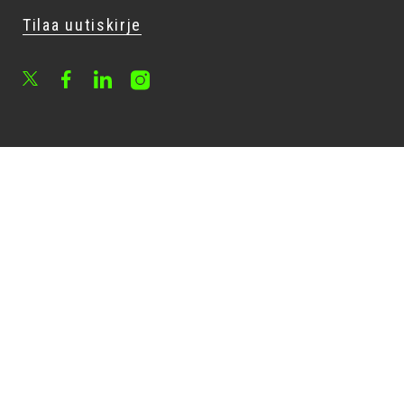
Tilaa uutiskirje
Facebook
LinkedIn
Instagram
X