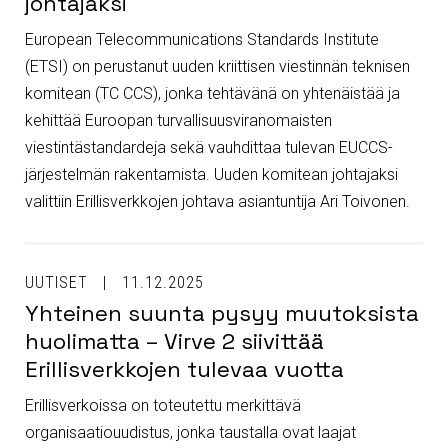
johtajaksi
European Telecommunications Standards Institute
(ETSI) on perustanut uuden kriittisen viestinnän teknisen
komitean (TC CCS), jonka tehtävänä on yhtenäistää ja
kehittää Euroopan turvallisuusviranomaisten
viestintästandardeja sekä vauhdittaa tulevan EUCCS-
järjestelmän rakentamista. Uuden komitean johtajaksi
valittiin Erillisverkkojen johtava asiantuntija Ari Toivonen.
UUTISET
11.12.2025
Yhteinen suunta pysyy muutoksista
huolimatta – Virve 2 siivittää
Erillisverkkojen tulevaa vuotta
Erillisverkoissa on toteutettu merkittävä
organisaatiouudistus, jonka taustalla ovat laajat