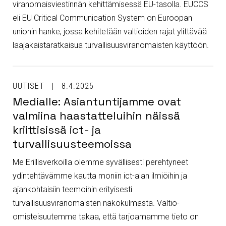
viranomaisviestinnän kehittämisessä EU-tasolla. EUCCS
eli EU Critical Communication System on Euroopan
unionin hanke, jossa kehitetään valtioiden rajat ylittävää
laajakaistaratkaisua turvallisuusviranomaisten käyttöön.
UUTISET
8.4.2025
Medialle: Asiantuntijamme ovat
valmiina haastatteluihin näissä
kriittisissä ict- ja
turvallisuusteemoissa
Me Erillisverkoilla olemme syvällisesti perehtyneet
ydintehtävämme kautta moniin ict-alan ilmiöihin ja
ajankohtaisiin teemoihin erityisesti
turvallisuusviranomaisten näkökulmasta. Valtio-
omisteisuutemme takaa, että tarjoamamme tieto on