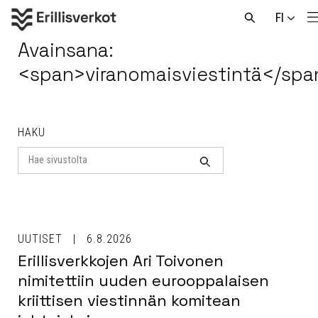
Hyppää
FI
sisältöön
Avaa
haku
Avainsana:
<span>viranomaisviestintä</spa
HAKU
Search
for
Haku
UUTISET
6.8.2026
Erillisverkkojen Ari Toivonen
nimitettiin uuden eurooppalaisen
kriittisen viestinnän komitean