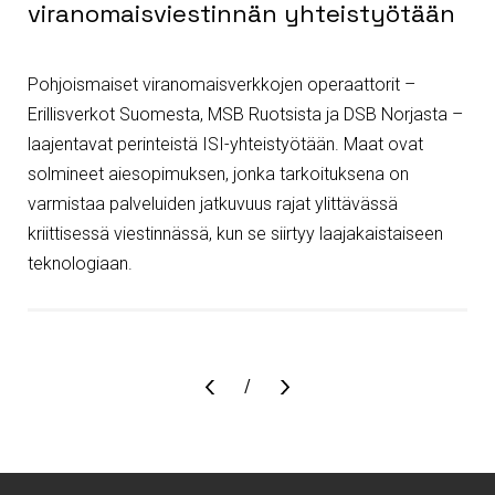
viranomaisviestinnän yhteistyötään
Pohjoismaiset viranomaisverkkojen operaattorit –
Erillisverkot Suomesta, MSB Ruotsista ja DSB Norjasta –
laajentavat perinteistä ISI-yhteistyötään. Maat ovat
solmineet aiesopimuksen, jonka tarkoituksena on
varmistaa palveluiden jatkuvuus rajat ylittävässä
kriittisessä viestinnässä, kun se siirtyy laajakaistaiseen
teknologiaan.
Sivu
/