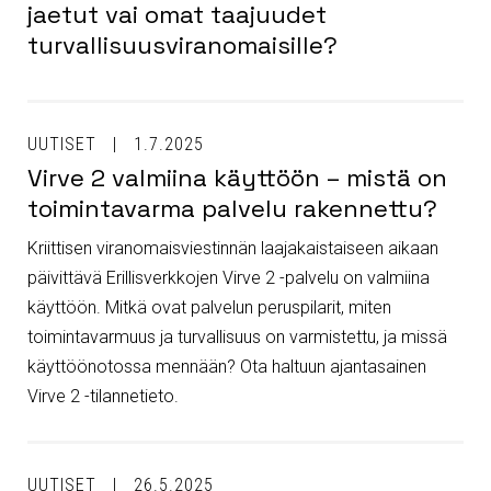
jaetut vai omat taajuudet
turvallisuusviranomaisille?
UUTISET
1.7.2025
Virve 2 valmiina käyttöön – mistä on
toimintavarma palvelu rakennettu?
Kriittisen viranomaisviestinnän laajakaistaiseen aikaan
päivittävä Erillisverkkojen Virve 2 -palvelu on valmiina
käyttöön. Mitkä ovat palvelun peruspilarit, miten
toimintavarmuus ja turvallisuus on varmistettu, ja missä
käyttöönotossa mennään? Ota haltuun ajantasainen
Virve 2 -tilannetieto.
UUTISET
26.5.2025