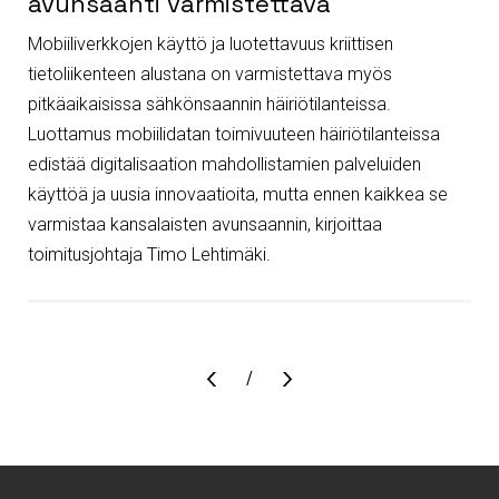
avunsaanti varmistettava
Mobiiliverkkojen käyttö ja luotettavuus kriittisen
tietoliikenteen alustana on varmistettava myös
pitkäaikaisissa sähkönsaannin häiriötilanteissa.
Luottamus mobiilidatan toimivuuteen häiriötilanteissa
edistää digitalisaation mahdollistamien palveluiden
käyttöä ja uusia innovaatioita, mutta ennen kaikkea se
varmistaa kansalaisten avunsaannin, kirjoittaa
toimitusjohtaja Timo Lehtimäki.
Sivu
/