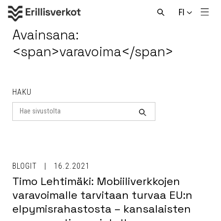
Hyppää
FI
sisältöön
Men
Avaa
haku
Avainsana:
<span>varavoima</span>
HAKU
Search
for
Haku
BLOGIT
16.2.2021
Timo Lehtimäki: Mobiiliverkkojen
varavoimalle tarvitaan turvaa EU:n
elpymisrahastosta – kansalaisten