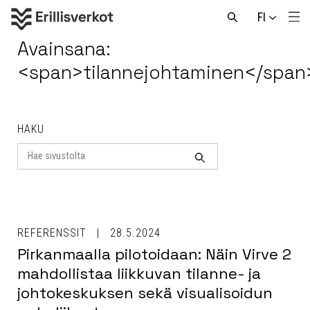
Hyppää
FI
sisältöön
Me
Avaa
haku
Avainsana:
<span>tilannejohtaminen</span
HAKU
Search
for
Haku
REFERENSSIT
28.5.2024
Pirkanmaalla pilotoidaan: Näin Virve 2
mahdollistaa liikkuvan tilanne- ja
johtokeskuksen sekä visualisoidun