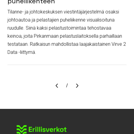
puheliikenteen
Tilanne- ja johtokeskuksen viestintäjärjestelmä osaksi
johtoautoa ja pelastajien puheliikenne visualisoituna
ruudulle. Siinä kaksi pelastustoimintaa tehostavaa
keinoa, joita Pirkanmaan pelastuslaitoksella parhaillaan
testataan. Ratkaisun mahdollistaa laajakaistainen Virve 2
Data -liittymä.
Sivu
/