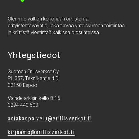
Olemme valtion kokonaan omistama
erityistehtäväyhtiö, joka turvaa yhteiskunnan toimintaa
ja kriittistä viestintää kaikissa olosuhteissa.
Yhteystiedot
Suomen Erillisverkot Oy
PL 357, Tekniikantie 4 D
02150 Espoo
Vaihde arkisin kello 8-16
0294 440 500
asiakaspalvelu@erillisverkot.fi
kirjaamo@erillisverkot.fi