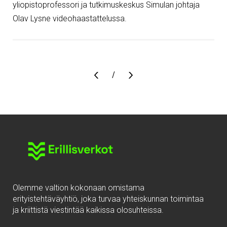
yliopistoprofessori ja tutkimuskeskus Simulan johtaja
Olav Lysne videohaastattelussa.
Sivu
/
Olemme valtion kokonaan omistama
erityistehtäväyhtiö, joka turvaa yhteiskunnan toimintaa
ja kriittistä viestintää kaikissa olosuhteissa.