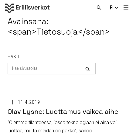
Hyppää
FI
sisältöön
Men
Avaa
haku
Avainsana:
<span>Tietosuoja</span>
HAKU
Search
for
Haku
11.4.2019
Olav Lysne: Luottamus vaikea aihe
“Olemme tilanteessa, jossa teknologiaan ei aina voi
luottaa, mutta meidän on pakko”, sanoo