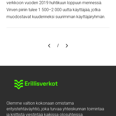
verkkoon vuoden 2019 huhtikuun loppuun mennessä.
Virven piiriin tulee 1 500–2 000 uutta käyttäjää, jotka
muodostavat kuudenneksi suurimman käyttäjäryhmän.
Sivu
/
Olemme valtion kokonaan omistama
erityistehtäväyhtiö, joka turvaa yhteiskunnan toimintaa
ja kriittistä viestintää kaikissa olosuhteissa.