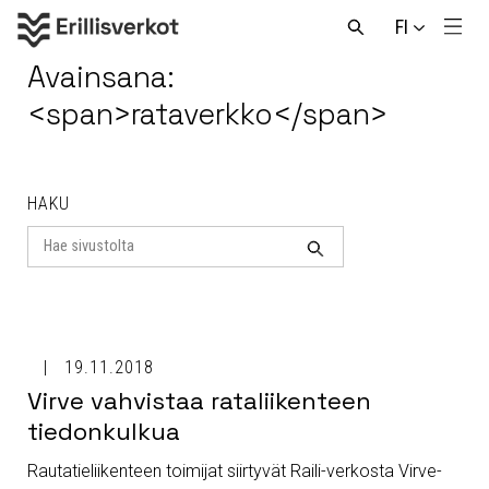
Hyppää
FI
sisältöön
Men
Avaa
haku
Avainsana:
<span>rataverkko</span>
HAKU
Search
for
Haku
19.11.2018
Virve vahvistaa rataliikenteen
tiedonkulkua
Rautatieliikenteen toimijat siirtyvät Raili-verkosta Virve-