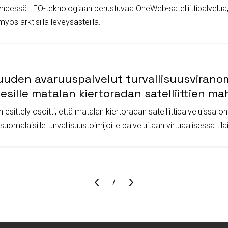
yhdessä LEO-teknologiaan perustuvaa OneWeb-satelliittipalvelua, 
myös arktisilla leveysasteilla.
isuuden avaruuspalvelut turvallisuusvirano
esille matalan kiertoradan satelliittien m
sittely osoitti, että matalan kiertoradan satelliittipalveluissa on
 suomalaisille turvallisuustoimijoille palveluitaan virtuaalisessa ti
Sivu
/