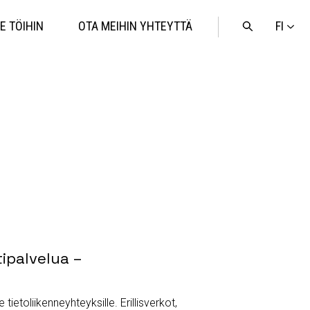
FI
E TÖIHIN
OTA MEIHIN YHTEYTTÄ
Avaa
haku
tipalvelua –
tietoliikenneyhteyksille. Erillisverkot,