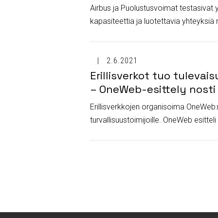
Airbus ja Puolustusvoimat testasivat 
kapasiteettia ja luotettavia yhteyksiä 
2.6.2021
Erillisverkot tuo tuleva
– OneWeb-esittely nosti 
Erillisverkkojen organisoima OneWeb:n e
turvallisuustoimijoille. OneWeb esitteli