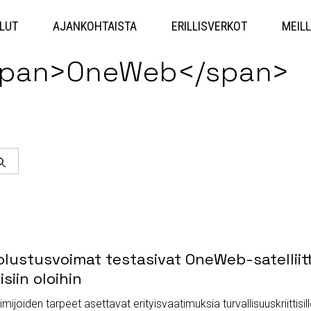
Hyppää
sisältöön
LUT
AJANKOHTAISTA
ERILLISVERKOT
MEILL
<span>OneWeb</span>
Haku
Puolustusvoimat testasivat OneWeb-satelliit
siin oloihin
ijoiden tarpeet asettavat erityisvaatimuksia turvallisuuskriittisille 