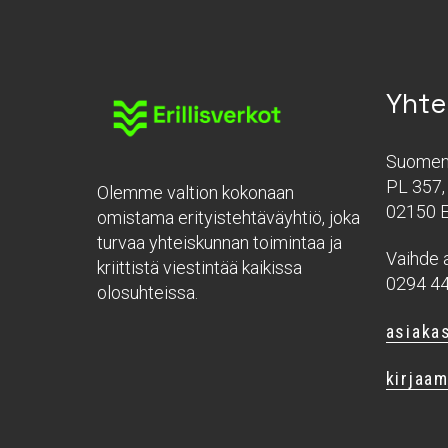
Yhte
Suomen 
PL 357, 
Olemme valtion kokonaan
02150 
omistama erityistehtäväyhtiö, joka
turvaa yhteiskunnan toimintaa ja
Vaihde a
kriittistä viestintää kaikissa
0294 4
olosuhteissa.
asiakas
kirjaam