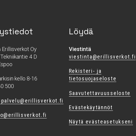
ystiedot
Löydä
Erillisverkot Oy
Viestintä
Tekniikantie 4 D
viestinta@erillisverkot.fi
Espoo
Rekisteri- ja
rkisin kello 8-16
tietosuojaseloste
40 500
Saavutettavuusseloste
palvelu@erillisverkot.fi
Evästekäytännöt
o@erillisverkot.fi
Näytä evästeasetukseni