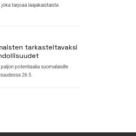
joka tarjoaa laajakaistaista
maisten tarkasteltavaksi
ahdollisuudet
 paljon potentiaalia suomalaisille
laisuudessa 26.5.