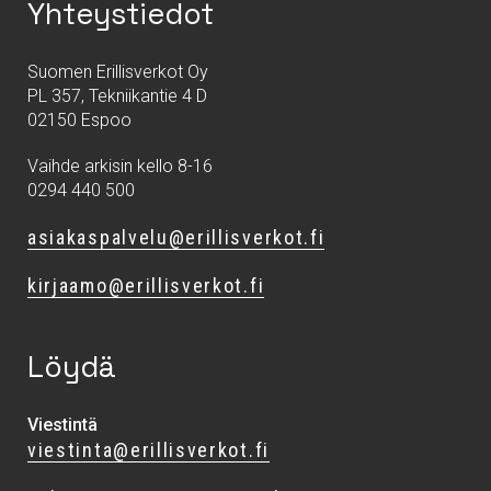
Yhteystiedot
Suomen Erillisverkot Oy
PL 357, Tekniikantie 4 D
02150 Espoo
Vaihde arkisin kello 8-16
0294 440 500
asiakaspalvelu@erillisverkot.fi
kirjaamo@erillisverkot.fi
Löydä
Viestintä
viestinta@erillisverkot.fi