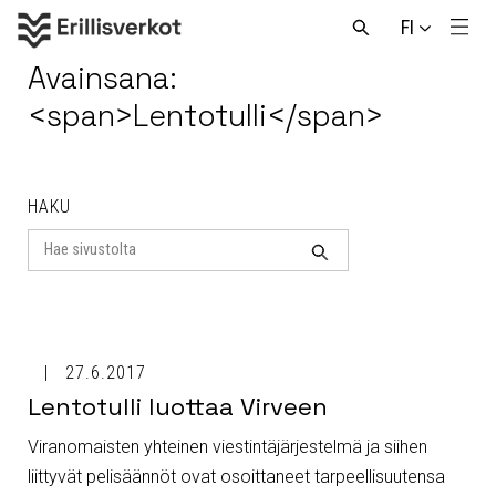
Hyppää
FI
sisältöön
Men
Avaa
haku
Avainsana:
<span>Lentotulli</span>
HAKU
Search
for
Haku
27.6.2017
Lentotulli luottaa Virveen
Viranomaisten yhteinen viestintäjärjestelmä ja siihen
liittyvät pelisäännöt ovat osoittaneet tarpeellisuutensa