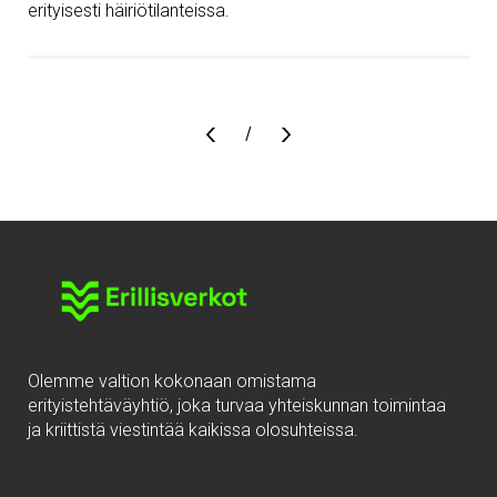
erityisesti häiriötilanteissa.
Sivu
/
Olemme valtion kokonaan omistama
erityistehtäväyhtiö, joka turvaa yhteiskunnan toimintaa
ja kriittistä viestintää kaikissa olosuhteissa.