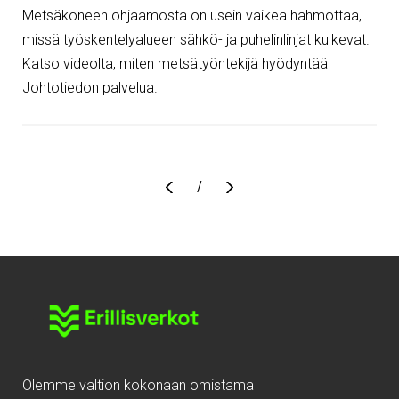
Metsäkoneen ohjaamosta on usein vaikea hahmottaa,
missä työskentelyalueen sähkö- ja puhelinlinjat kulkevat.
Katso videolta, miten metsätyöntekijä hyödyntää
Johtotiedon palvelua.
Sivu
/
Olemme valtion kokonaan omistama