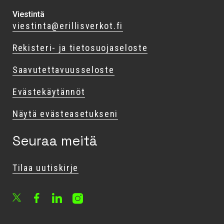
Viestintä
viestinta@erillisverkot.fi
Rekisteri- ja tietosuojaseloste
Saavutettavuusseloste
Evästekäytännöt
Näytä evästeasetukseni
Seuraa meitä
Tilaa uutiskirje
Facebook
LinkedIn
Instagram
X