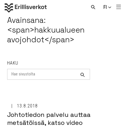
Hyppää
FI
sisältöön
Men
Avaa
haku
Avainsana:
<span>hakkuualueen
avojohdot</span>
HAKU
Search
for
Haku
13.8.2018
Johtotiedon palvelu auttaa
metsätöissä, katso video