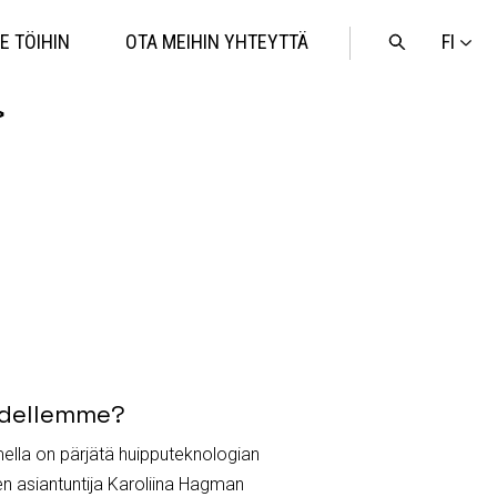
FI
E TÖIHIN
OTA MEIHIN YHTEYTTÄ
Avaa
haku
>
uudellemme?
mella on pärjätä huipputeknologian
en asiantuntija Karoliina Hagman