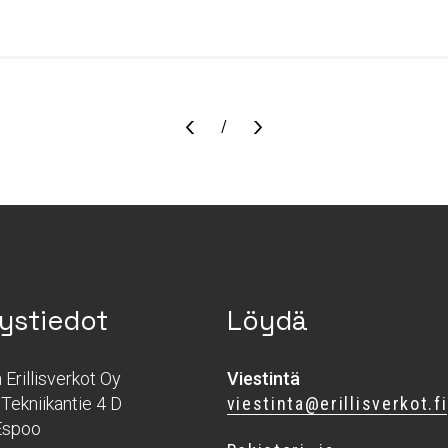
Sivu
/
ystiedot
Löydä
Erillisverkot Oy
Viestintä
Tekniikantie 4 D
viestinta@erillisverkot.fi
Espoo