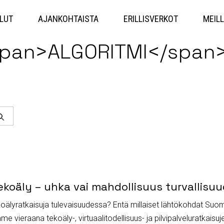
Hyppää
sisältöön
LUT
AJANKOHTAISTA
ERILLISVERKOT
MEILL
span>ALGORITMI</span
Haku
koäly – uhka vai mahdollisuus turvallis
tekoälyratkaisuja tulevaisuudessa? Entä millaiset lähtökohdat Suo
ieraana tekoäly-, virtuaalitodellisuus- ja pilvipalveluratkaisuj