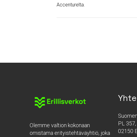
Accenturelta.
Yhte
Suomen 
PL 357, 
Olemme valtion kokonaan
02150 
omistama erityistehtäväyhtiö, joka