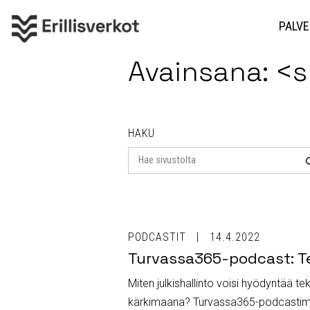
PALVE
Avainsana: <
HAKU
Search
for
PODCASTIT
14.4.2022
Turvassa365-podcast: Te
Miten julkishallinto voisi hyödyntää 
kärkimaana? Turvassa365-podcastimme v