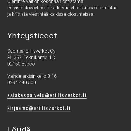
Olemme valtion kokonaan omistama
erityistehtäväyhtiö, joka turvaa yhteiskunnan toimintaa
ja kriittistä viestintää kaikissa olosuhteissa.
Yhteystiedot
Suomen Erillisverkot Oy
PL 357, Tekniikantie 4 D
02150 Espoo
Vaihde arkisin kello 8-16
0294 440 500
asiakaspalvelu@erillisverkot.fi
kirjaamo@erillisverkot.fi
Löydä