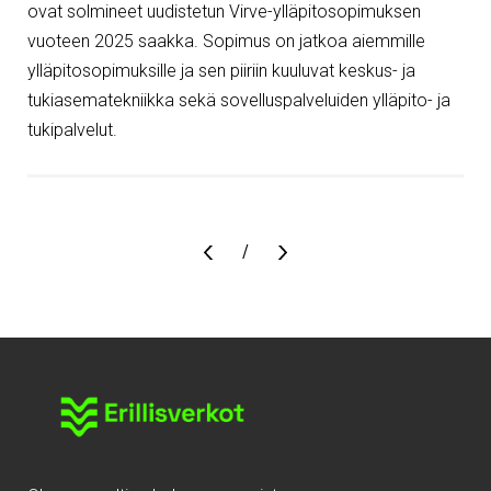
ovat solmineet uudistetun Virve-ylläpitosopimuksen
vuoteen 2025 saakka. Sopimus on jatkoa aiemmille
ylläpitosopimuksille ja sen piiriin kuuluvat keskus- ja
tukiasematekniikka sekä sovelluspalveluiden ylläpito- ja
tukipalvelut.
Sivu
/