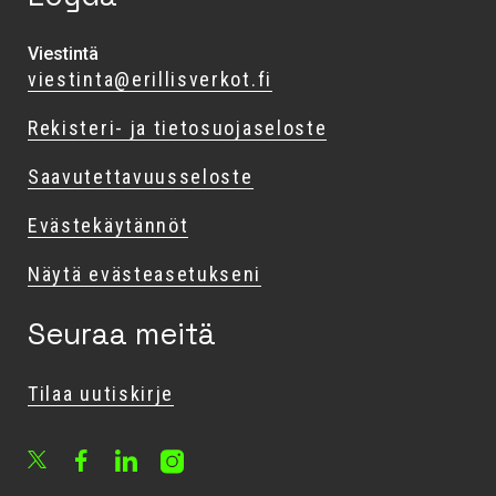
Viestintä
viestinta@erillisverkot.fi
Rekisteri- ja tietosuojaseloste
Saavutettavuusseloste
Evästekäytännöt
Näytä evästeasetukseni
Seuraa meitä
Tilaa uutiskirje
Facebook
LinkedIn
Instagram
X