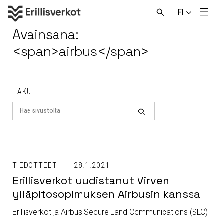
Hyppää
FI
sisältöön
Men
Avaa
haku
Avainsana:
<span>airbus</span>
HAKU
Search
for
Haku
TIEDOTTEET
28.1.2021
Erillisverkot uudistanut Virven
ylläpitosopimuksen Airbusin kanssa
Erillisverkot ja Airbus Secure Land Communications (SLC)