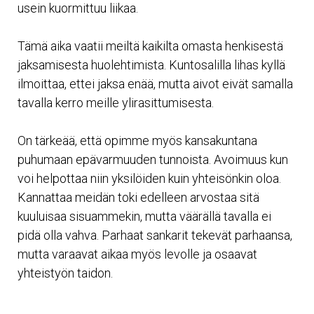
usein kuormittuu liikaa.
Tämä aika vaatii meiltä kaikilta omasta henkisestä
jaksamisesta huolehtimista. Kuntosalilla lihas kyllä
ilmoittaa, ettei jaksa enää, mutta aivot eivät samalla
tavalla kerro meille ylirasittumisesta.
On tärkeää, että opimme myös kansakuntana
puhumaan epävarmuuden tunnoista. Avoimuus kun
voi helpottaa niin yksilöiden kuin yhteisönkin oloa.
Kannattaa meidän toki edelleen arvostaa sitä
kuuluisaa sisuammekin, mutta väärällä tavalla ei
pidä olla vahva. Parhaat sankarit tekevät parhaansa,
mutta varaavat aikaa myös levolle ja osaavat
yhteistyön taidon.