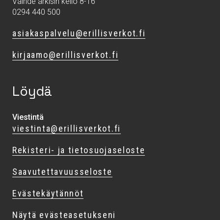
Vaihde arkisin kello 8-16
0294 440 500
asiakaspalvelu@erillisverkot.fi
kirjaamo@erillisverkot.fi
Löydä
Viestintä
viestinta@erillisverkot.fi
Rekisteri- ja tietosuojaseloste
Saavutettavuusseloste
Evästekäytännöt
Näytä evästeasetukseni