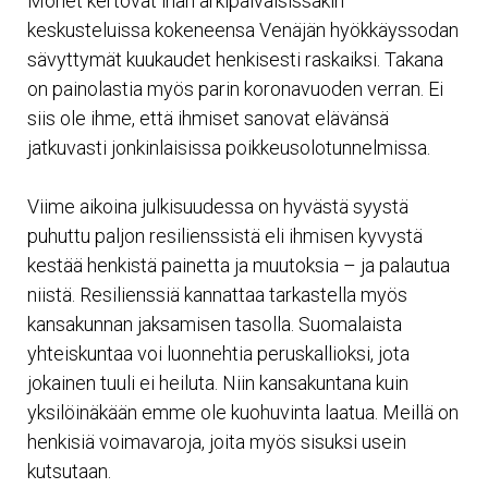
Monet kertovat ihan arkipäiväisissäkin
keskusteluissa kokeneensa Venäjän hyökkäyssodan
sävyttymät kuukaudet henkisesti raskaiksi. Takana
on painolastia myös parin koronavuoden verran. Ei
siis ole ihme, että ihmiset sanovat elävänsä
jatkuvasti jonkinlaisissa poikkeusolotunnelmissa.
Viime aikoina julkisuudessa on hyvästä syystä
puhuttu paljon resilienssistä eli ihmisen kyvystä
kestää henkistä painetta ja muutoksia – ja palautua
niistä. Resilienssiä kannattaa tarkastella myös
kansakunnan jaksamisen tasolla. Suomalaista
yhteiskuntaa voi luonnehtia peruskallioksi, jota
jokainen tuuli ei heiluta. Niin kansakuntana kuin
yksilöinäkään emme ole kuohuvinta laatua. Meillä on
henkisiä voimavaroja, joita myös sisuksi usein
kutsutaan.