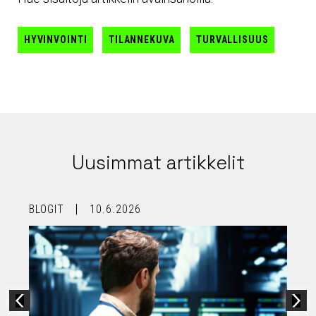
HYVINVOINTI
TILANNEKUVA
TURVALLISUUS
Uusimmat artikkelit
BLOGIT
10.6.2026
B