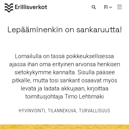
Hyppää
FI
sisältöön
Men
Avaa
haku
Lepääminenkin on sankaruutta!
Lomailulla on tässä poikkeuksellisessa
ajassa ihan oma erityinen arvonsa henkisen
sietokykymme kannalta. Sisulla pääsee
pitkälle, mutta tosi sankarit osaavat myös
levätä ja ladata akkujaan, kirjoittaa
toimitusjohtaja Timo Lehtimäki
HYVINVOINTI
TILANNEKUVA
TURVALLISUUS