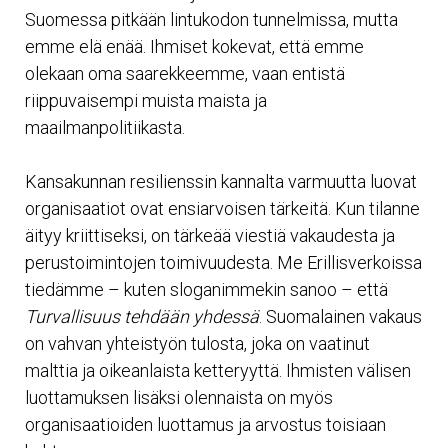
Suomessa pitkään lintukodon tunnelmissa, mutta
emme elä enää. Ihmiset kokevat, että emme
olekaan oma saarekkeemme, vaan entistä
riippuvaisempi muista maista ja
maailmanpolitiikasta.
Kansakunnan resilienssin kannalta varmuutta luovat
organisaatiot ovat ensiarvoisen tärkeitä. Kun tilanne
äityy kriittiseksi, on tärkeää viestiä vakaudesta ja
perustoimintojen toimivuudesta. Me Erillisverkoissa
tiedämme – kuten sloganimmekin sanoo – että
Turvallisuus tehdään yhdessä
. Suomalainen vakaus
on vahvan yhteistyön tulosta, joka on vaatinut
malttia ja oikeanlaista ketteryyttä. Ihmisten välisen
luottamuksen lisäksi olennaista on myös
organisaatioiden luottamus ja arvostus toisiaan