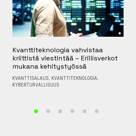
Kvanttiteknologia vahvistaa
kriittistä viestintää – Erillisverkot
mukana kehitystyössä
KVANTTISALAUS
KVANTTITEKNOLOGIA
KYBERTURVALLISUUS
T