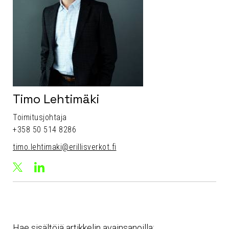
Timo Lehtimäki
Toimitusjohtaja
+358 50 514 8286
timo.lehtimaki@erillisverkot.fi
LinkedIn
X
Timo
Timo
Lehtimäki
Lehtimäki
Hae sisältöjä artikkelin avainsanoilla: