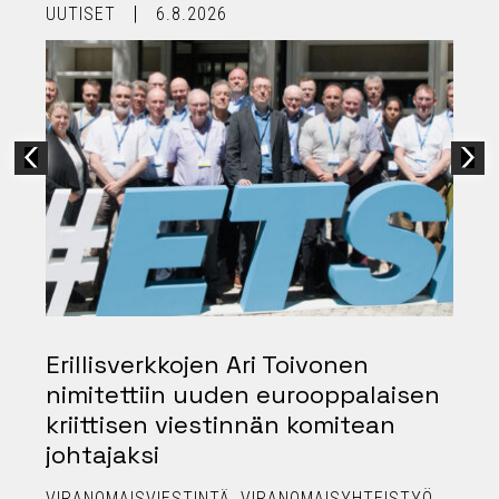
UUTISET
6.8.2026
U
Erillisverkkojen Ari Toivonen
nimitettiin uuden eurooppalaisen
kriittisen viestinnän komitean
johtajaksi
P
VIRANOMAISVIESTINTÄ
VIRANOMAISYHTEISTYÖ