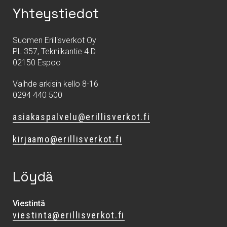
Yhteystiedot
Suomen Erillisverkot Oy
PL 357, Tekniikantie 4 D
02150 Espoo
Vaihde arkisin kello 8-16
0294 440 500
asiakaspalvelu@erillisverkot.fi
kirjaamo@erillisverkot.fi
Löydä
Viestintä
viestinta@erillisverkot.fi