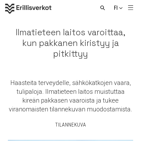
Hyppää
FI
sisältöön
Men
Avaa
haku
Ilmatieteen laitos varoittaa,
kun pakkanen kiristyy ja
pitkittyy
Haasteita terveydelle, sähkökatkojen vaara,
tulipaloja. Ilmatieteen laitos muistuttaa
kireän pakkasen vaaroista ja tukee
viranomaisten tilannekuvan muodostamista.
TILANNEKUVA