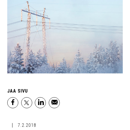
JAA SIVU
facebook
x
linkedin
email
7.2.2018