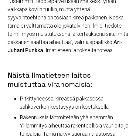
”Useimmin tiedotepalvelussamme keskitytään
vaikkapa koviin tuuliin, mutta yhtenä
syyvaihtoehtona on tosiaan kireä pakkanen. Koska
tämä ei välttämättä ole jokatalvinen ilmiö, tiedote
toimii myös muistutuksena ja kertauksena siitä, mitä
pakkanen saattaa aiheuttaa”, valmiuspäällikkö
Ari-
Juhani Punkka
Ilmatieteen laitokselta toteaa.
Näistä Ilmatieteen laitos
muistuttaa viranomaisia:
Pitkittyneessä, kireässä pakkasessa
sähköverkon kestävyys on koetuksella.
Rakennuksia lämmitetään yhä enemmän.
Ylilämmitys aiheuttaa rakenteellisia vaurioita ja
tulipaloja. Tämä näkyy suoraan tilastoissa