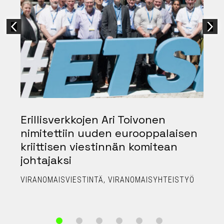
Erillisverkkojen Ari Toivonen
nimitettiin uuden eurooppalaisen
kriittisen viestinnän komitean
johtajaksi
P
VIRANOMAISVIESTINTÄ
VIRANOMAISYHTEISTYÖ