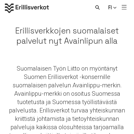
Hyppää
FI
sisältöön
Men
Avaa
haku
Erillisverkkojen suomalaiset
palvelut nyt Avainlipun alla
Suomalaisen Työn Liitto on myöntänyt
Suomen Erillisverkot -konsernille
suomalaisen palvelun Avainlippu-merkin.
Avainlippu-merkki on osoitus Suomessa
tuotetusta ja Suomessa työllistävästä
palvelusta. Erillisverkot turvaa yhteiskunnan
kriittistä johtamista ja tietoyhteiskunnan
palveluja kaikissa olosuhteissa tarjoamalla