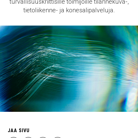
turvallisuuskriittisille toimijoille tilannekuva-,
tietoliikenne- ja konesalipalveluja.
JAA SIVU