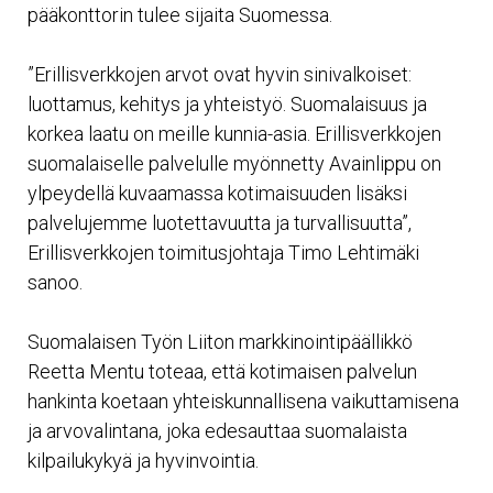
pääkonttorin tulee sijaita Suomessa.
”Erillisverkkojen arvot ovat hyvin sinivalkoiset:
luottamus, kehitys ja yhteistyö. Suomalaisuus ja
korkea laatu on meille kunnia-asia. Erillisverkkojen
suomalaiselle palvelulle myönnetty Avainlippu on
ylpeydellä kuvaamassa kotimaisuuden lisäksi
palvelujemme luotettavuutta ja turvallisuutta”,
Erillisverkkojen toimitusjohtaja Timo Lehtimäki
sanoo.
Suomalaisen Työn Liiton markkinointipäällikkö
Reetta Mentu toteaa, että kotimaisen palvelun
hankinta koetaan yhteiskunnallisena vaikuttamisena
ja arvovalintana, joka edesauttaa suomalaista
kilpailukykyä ja hyvinvointia.