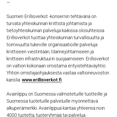
—
Suomen Erillisverkot -konsernin tehtävänä on
turvata yhteiskunnan kriittistä johtamista ja
tietoyhteiskunnan palveluja kaikissa olosuhteissa.
Erillisverkot tuottaa yhteiskunnan turvallisuutta ja
toimivuutta tukeville organisaatioille palveluja
kriittiseen viestintään, tilannejohtamiseen ja
kriittisen infrastruktuurin suojaamiseen. Erillisverkot
on valtion kokonaan omistama erityistehtäväyhtiö.
Yhtiön omistajaohjauksesta vastaa valtioneuvoston
kanslia.
www.erillisverkot.fi
Avainlippu on Suomessa valmistetuille tuotteille ja
Suomessa tuotetuille palveluille myönnettävä
alkuperämerkki. Avainlippua kantaa yhteensä noin
4000 tuotetta, tuoteryhmää tai palvelua.