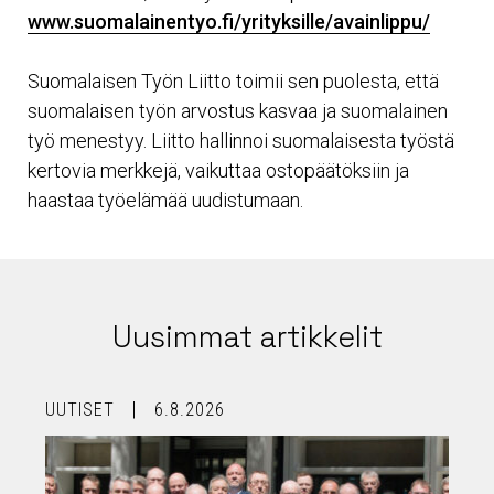
www.suomalainentyo.fi/yrityksille/avainlippu/
Suomalaisen Työn Liitto toimii sen puolesta, että
suomalaisen työn arvostus kasvaa ja suomalainen
työ menestyy. Liitto hallinnoi suomalaisesta työstä
kertovia merkkejä, vaikuttaa ostopäätöksiin ja
haastaa työelämää uudistumaan.
Uusimmat artikkelit
UUTISET
6.8.2026
U