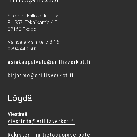
Suomen Erillisverkot Oy
PL 357, Tekniikantie 4 D
02150 Espoo
Vaihde arkisin kello 8-16
0294 440 500
asiakaspalvelu@erillisverkot.fi
kirjaamo@erillisverkot.fi
Löydä
Viestintä
viestinta@erillisverkot.fi
Rekisteri- ja tietosuojaseloste