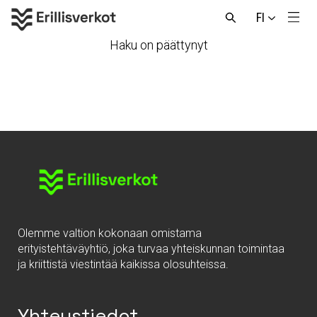
Hyppää
FI
sisältöön
Men
Avaa
haku
Haku on päättynyt
Olemme valtion kokonaan omistama
erityistehtäväyhtiö, joka turvaa yhteiskunnan toimintaa
ja kriittistä viestintää kaikissa olosuhteissa.
Yhteystiedot