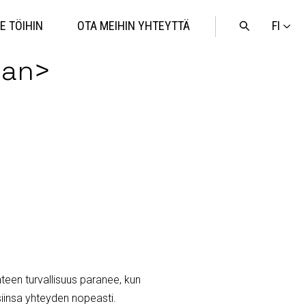
FI
E TÖIHIN
OTA MEIHIN YHTEYTTÄ
Avaa
haku
pan>
teen turvallisuus paranee, kun
siinsa yhteyden nopeasti.