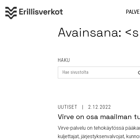
PALVE
Avainsana: <
HAKU
Search
for
UUTISET
2.12.2022
Virve on osa maailman tu
Virve-palvelu on tehokäytössä pääkaup
kuljettajat, järjestyksenvalvojat, ku