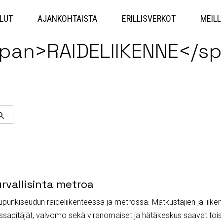
Hyppää
sisältöön
LUT
AJANKOHTAISTA
ERILLISVERKOT
MEILL
span>RAIDELIIKENNE</s
Haku
rvallisinta metroa
unkiseudun raideliikenteessä ja metrossa. Matkustajien ja liiken
nnossapitäjät, valvomo sekä viranomaiset ja hätäkeskus saavat toi