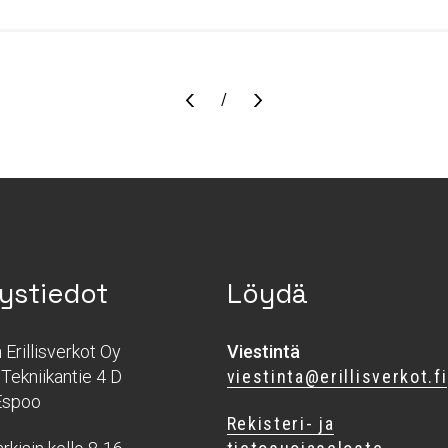
Sivu
/
ystiedot
Löydä
Erillisverkot Oy
Viestintä
Tekniikantie 4 D
viestinta@erillisverkot.fi
Espoo
Rekisteri- ja