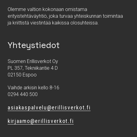
Olemme valtion kokonaan omistama
erityistehtäväyhtiö, joka turvaa yhteiskunnan toimintaa
ja kriittistä viestintää kaikissa olosuhteissa.
Yhteystiedot
Suomen Erillisverkot Oy
PL 357, Tekniikantie 4 D
02150 Espoo
Vaihde arkisin kello 8-16
0294 440 500
asiakaspalvelu@erillisverkot.fi
kirjaamo@erillisverkot.fi