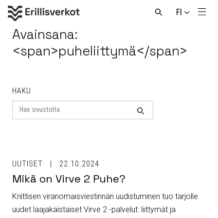
Hyppää
FI
sisältöön
Men
Avaa
haku
Avainsana:
<span>puheliittymä</span>
HAKU
Search
for
Haku
UUTISET
22.10.2024
Mikä on Virve 2 Puhe?
Kriittisen viranomaisviestinnän uudistuminen tuo tarjolle
uudet laajakaistaiset Virve 2 -palvelut: liittymät ja