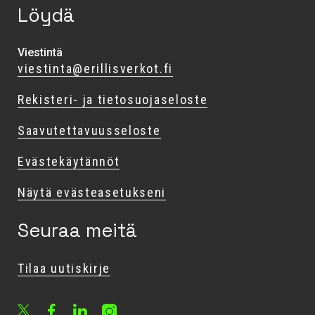
Löydä
Viestintä
viestinta@erillisverkot.fi
Rekisteri- ja tietosuojaseloste
Saavutettavuusseloste
Evästekäytännöt
Näytä evästeasetukseni
Seuraa meitä
Tilaa uutiskirje
Facebook
LinkedIn
Instagram
X