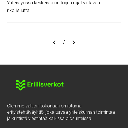
Yhteistyössä keskeistä on torjua rajat ylittävää
rikollisuutta.
Sivu
/
Olemme valtion kokonaan omistama
erityistehtäväyhtiö, joka turvaa yhteiskunnan toimintaa
ja kriittistä viestintää kaikissa olosuhteissa.