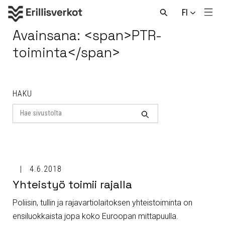
Hyppää
FI
sisältöön
Men
Avaa
haku
Avainsana: <span>PTR-
toiminta</span>
HAKU
Search
for
Haku
4.6.2018
Yhteistyö toimii rajalla
Poliisin, tullin ja rajavartiolaitoksen yhteistoiminta on
ensiluokkaista jopa koko Euroopan mittapuulla.