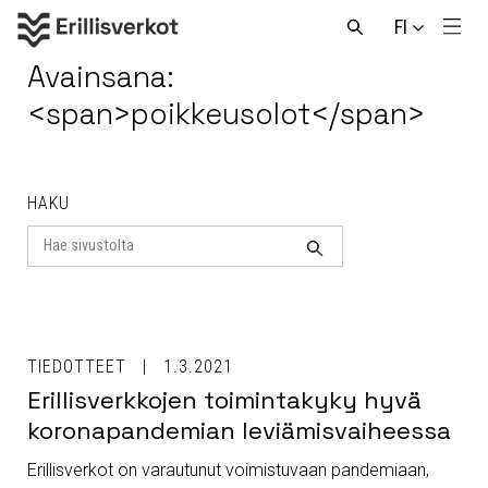
Hyppää
FI
sisältöön
Men
Avaa
haku
Avainsana:
<span>poikkeusolot</span>
HAKU
Search
for
Haku
TIEDOTTEET
1.3.2021
Erillisverkkojen toimintakyky hyvä
koronapandemian leviämisvaiheessa
Erillisverkot on varautunut voimistuvaan pandemiaan,