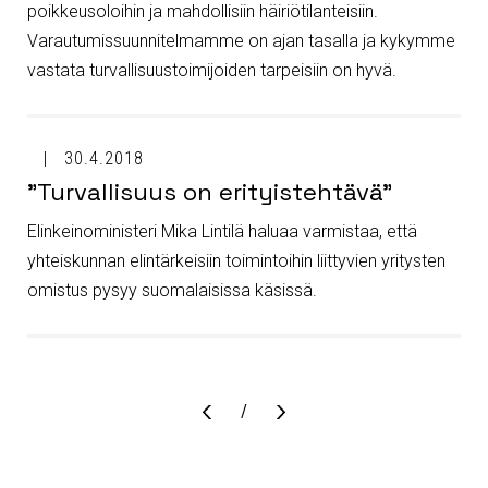
poikkeusoloihin ja mahdollisiin häiriötilanteisiin.
Varautumissuunnitelmamme on ajan tasalla ja kykymme
vastata turvallisuustoimijoiden tarpeisiin on hyvä.
30.4.2018
"Turvallisuus on erityistehtävä"
Elinkeinoministeri Mika Lintilä haluaa varmistaa, että
yhteiskunnan elintärkeisiin toimintoihin liittyvien yritysten
omistus pysyy suomalaisissa käsissä.
Sivu
/