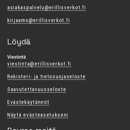
asiakaspalvelu@erillisverkot.fi
kirjaamo@erillisverkot.fi
Löydä
Viestintä
viestinta@erillisverkot.fi
Rekisteri- ja tietosuojaseloste
Saavutettavuusseloste
Evästekäytännöt
Näytä evästeasetukseni