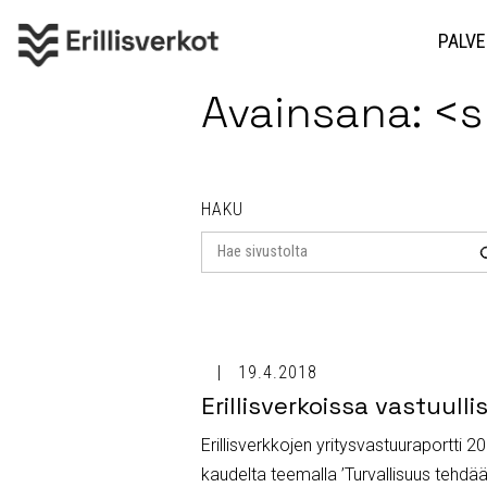
PALVE
Avainsana: <
HAKU
Search
for
19.4.2018
Erillisverkoissa vastuul
Erillisverkkojen yritysvastuuraportti 
kaudelta teemalla ’Turvallisuus tehdä