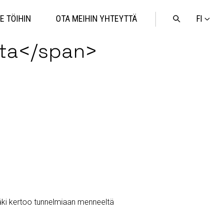
FI
E TÖIHIN
OTA MEIHIN YHTEYTTÄ
Avaa
haku
sta</span>
imäki kertoo tunnelmiaan menneeltä