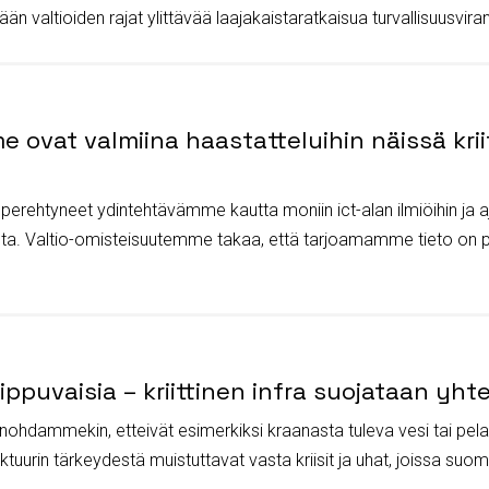
än valtioiden rajat ylittävää laajakaistaratkaisua turvallisuusvi
 ovat valmiina haastatteluihin näissä kriitt
i perehtyneet ydintehtävämme kautta moniin ict-alan ilmiöihin ja aj
ta. Valtio-omisteisuutemme takaa, että tarjoamamme tieto on pu
ppuvaisia – kriittinen infra suojataan yhte
unohdammekin, etteivät esimerkiksi kraanasta tuleva vesi tai pela
uktuurin tärkeydestä muistuttavat vasta kriisit ja uhat, joissa suom