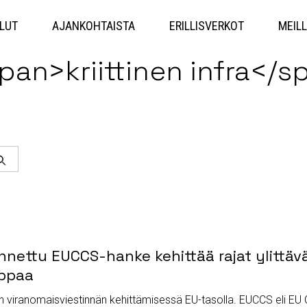
Hyppää
sisältöön
LUT
AJANKOHTAISTA
ERILLISVERKOT
MEILL
pan>kriittinen infra</s
Haku
ettu EUCCS-hanke kehittää rajat ylittävä
oppaa
vän viranomaisviestinnän kehittämisessä EU-tasolla. EUCCS eli E