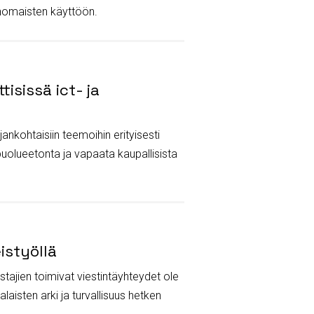
ranomaisten käyttöön.
isissä ict- ja
ankohtaisiin teemoihin erityisesti
olueetonta ja vapaata kaupallisista
istyöllä
stajien toimivat viestintäyhteydet ole
alaisten arki ja turvallisuus hetken