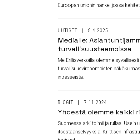
Euroopan unionin hanke, jossa kehitetä
UUTISET
8.4.2025
Medialle: Asiantuntijamme
turvallisuusteemoissa
Me Erillisverkoilla olemme syvällisest
turvallisuusviranomaisten näkökulmas
intresseistä.
BLOGIT
7.11.2024
Yhdestä olemme kaikki rii
Suomessa arki toimii ja rullaa. Usein 
itsestäänselvyyksiä. Kriittisen infrastr