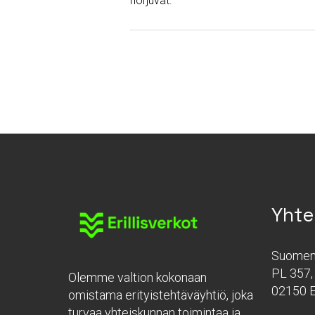
horjuvat.
Yhte
Suomen 
PL 357, 
Olemme valtion kokonaan
02150 
omistama erityistehtäväyhtiö, joka
turvaa yhteiskunnan toimintaa ja