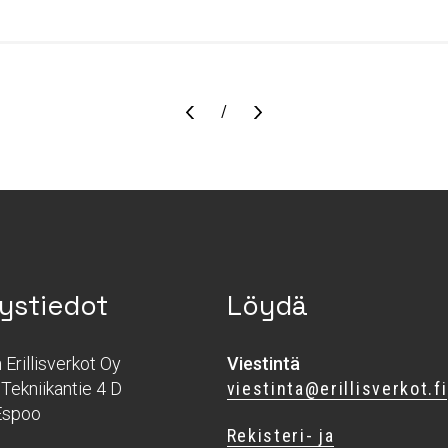
Sivu
/
ystiedot
Löydä
Erillisverkot Oy
Viestintä
Tekniikantie 4 D
viestinta@erillisverkot.fi
Espoo
Rekisteri- ja