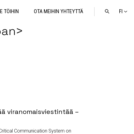
FI
E TÖIHIN
OTA MEIHIN YHTEYTTÄ
Avaa
haku
pan>
ä viranomaisviestintää –
U Critical Communication System on