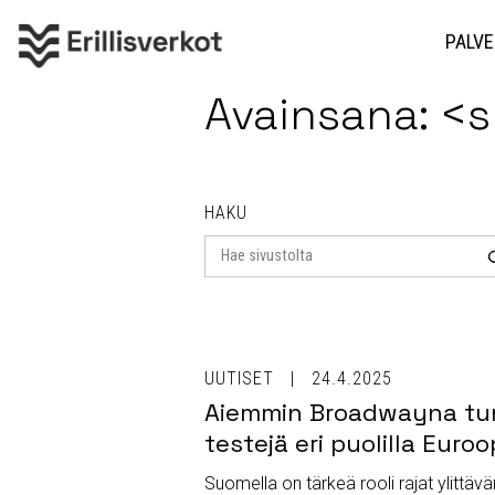
PALVE
Avainsana: <s
HAKU
Search
for
UUTISET
24.4.2025
Aiemmin Broadwayna tunn
testejä eri puolilla Euro
Suomella on tärkeä rooli rajat ylittä