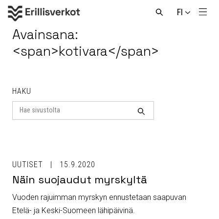
Hyppää
FI
sisältöön
Men
Avaa
haku
Avainsana:
<span>kotivara</span>
HAKU
Search
for
Haku
UUTISET
15.9.2020
Näin suojaudut myrskyltä
Vuoden rajuimman myrskyn ennustetaan saapuvan
Etelä- ja Keski-Suomeen lähipäivinä.