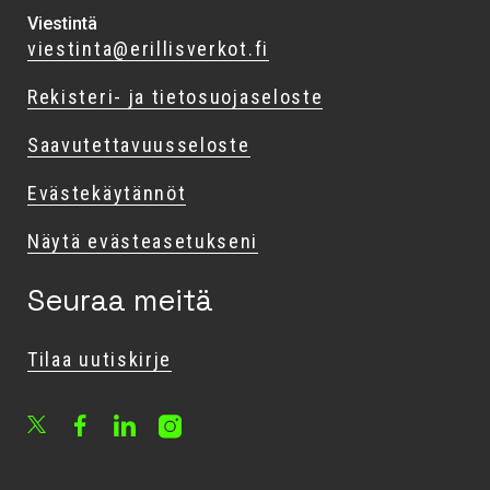
Viestintä
viestinta@erillisverkot.fi
Rekisteri- ja tietosuojaseloste
Saavutettavuusseloste
Evästekäytännöt
Näytä evästeasetukseni
Seuraa meitä
Tilaa uutiskirje
Facebook
LinkedIn
Instagram
X