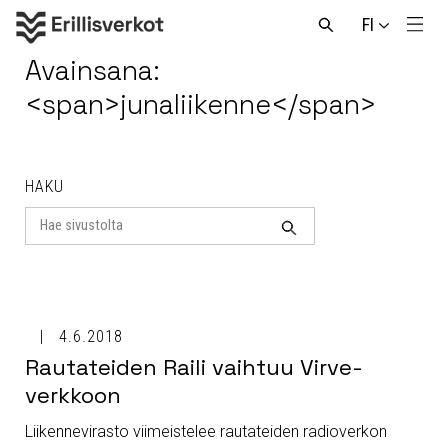
Hyppää
FI
sisältöön
Men
Avaa
haku
Avainsana:
<span>junaliikenne</span>
HAKU
Search
for
Haku
4.6.2018
Rautateiden Raili vaihtuu Virve-
verkkoon
Liikennevirasto viimeistelee rautateiden radioverkon