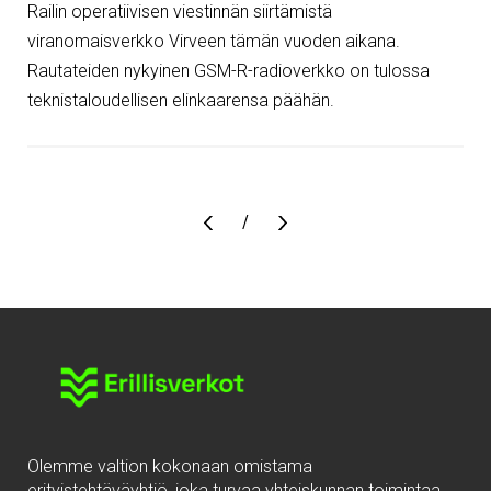
Railin operatiivisen viestinnän siirtämistä
viranomaisverkko Virveen tämän vuoden aikana.
Rautateiden nykyinen GSM-R-radioverkko on tulossa
teknistaloudellisen elinkaarensa päähän.
Sivu
/
Olemme valtion kokonaan omistama
erityistehtäväyhtiö, joka turvaa yhteiskunnan toimintaa