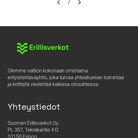
Sivu
/
Olemme valtion kokonaan omistama
erityistehtäväyhtiö, joka turvaa yhteiskunnan toimintaa
ja kriittistä viestintää kaikissa olosuhteissa.
Yhteystiedot
Suomen Erillisverkot Oy
PL 357, Tekniikantie 4 D
02150 Espoo