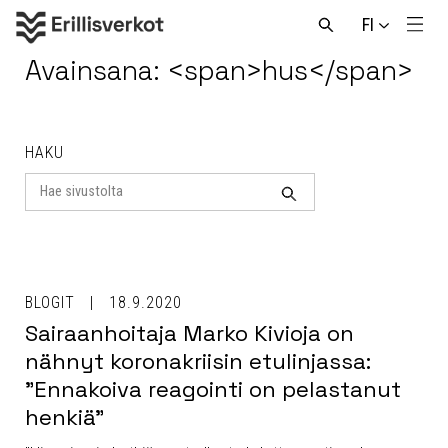
Hyppää
FI
sisältöön
Men
Avaa
haku
Avainsana: <span>hus</span>
HAKU
Search
for
Haku
BLOGIT
18.9.2020
Sairaanhoitaja Marko Kivioja on
nähnyt koronakriisin etulinjassa:
”Ennakoiva reagointi on pelastanut
henkiä”