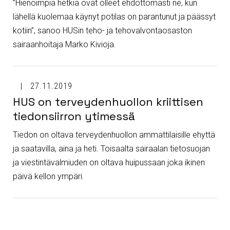
”Hienoimpia hetkiä ovat olleet ehdottomasti ne, kun
lähellä kuolemaa käynyt potilas on parantunut ja päässyt
kotiin”, sanoo HUSin teho- ja tehovalvontaosaston
sairaanhoitaja Marko Kivioja.
27.11.2019
HUS on terveydenhuollon kriittisen
tiedonsiirron ytimessä
Tiedon on oltava terveydenhuollon ammattilaisille ehyttä
ja saatavilla, aina ja heti. Toisaalta sairaalan tietosuojan
ja viestintävalmiuden on oltava huipussaan joka ikinen
päivä kellon ympäri.