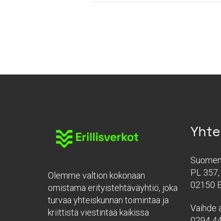
Yhte
Suomen 
PL 357, 
Olemme valtion kokonaan
02150 
omistama erityistehtäväyhtiö, joka
turvaa yhteiskunnan toimintaa ja
Vaihde a
kriittistä viestintää kaikissa
0294 4