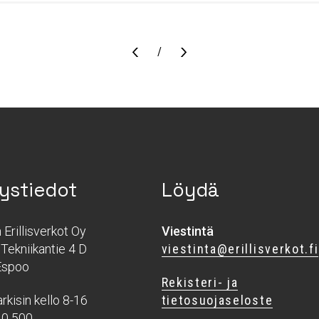
Sivu
/
ystiedot
Löydä
Erillisverkot Oy
Viestintä
Tekniikantie 4 D
viestinta@erillisverkot.fi
Espoo
Rekisteri- ja
rkisin kello 8-16
tietosuojaseloste
40 500