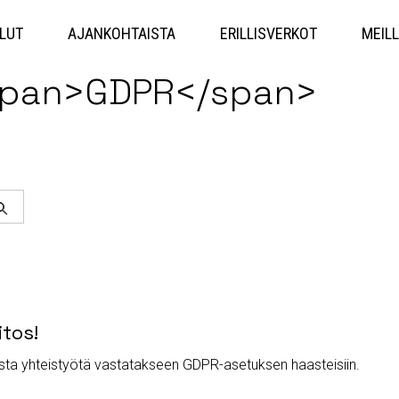
Hyppää
sisältöön
LUT
AJANKOHTAISTA
ERILLISVERKOT
MEILL
<span>GDPR</span>
Haku
itos!
ista yhteistyötä vastatakseen GDPR-asetuksen haasteisiin.