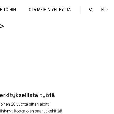
FI
E TÖIHIN
OTA MEIHIN YHTEYTTÄ
Avaa
haku
>
erkityksellistä työtä
inen 20 vuotta sitten aloitti
 viihtynyt, koska olen saanut kehittää