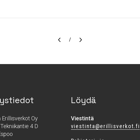
Sivu
/
ystiedot
Löydä
Erillisverkot Oy
Viestintä
Tekniikantie 4 D
viestinta@erillisverkot.fi
Espoo