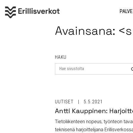
PALVE
Avainsana: <
HAKU
Search
for
UUTISET
5.5.2021
Antti Kauppinen: Harjoitt
Tietoliikenteen nopeus, työnteon tavat
teknisenä harjoittelijana Erillisverkos