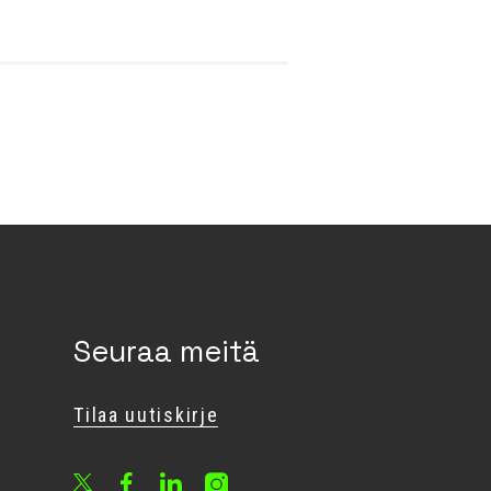
Seuraa meitä
Tilaa uutiskirje
Facebook
LinkedIn
Instagram
X