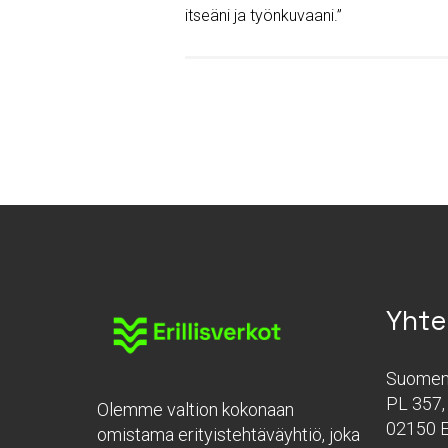
itseäni ja työnkuvaani.”
Yhte
Suomen 
PL 357, 
Olemme valtion kokonaan
02150 
omistama erityistehtäväyhtiö, joka