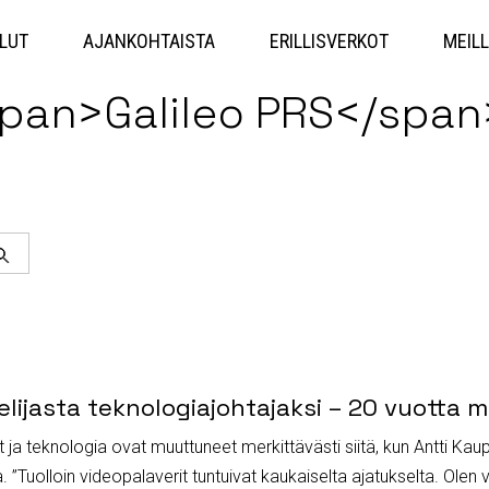
Hyppää
sisältöön
LUT
AJANKOHTAISTA
ERILLISVERKOT
MEILL
span>Galileo PRS</span
Haku
elijasta teknologiajohtajaksi – 20 vuotta m
 ja teknologia ovat muuttuneet merkittävästi siitä, kun Antti Kaupp
sa. ”Tuolloin videopalaverit tuntuivat kaukaiselta ajatukselta. Olen