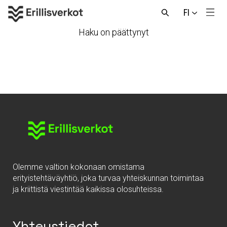
Hyppää
FI
sisältöön
Men
Avaa
haku
Haku on päättynyt
Olemme valtion kokonaan omistama
erityistehtäväyhtiö, joka turvaa yhteiskunnan toimintaa
ja kriittistä viestintää kaikissa olosuhteissa.
Yhteystiedot