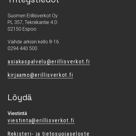
Suomen Erillisverkot Oy
PL 357, Tekniikantie 4 D
02150 Espoo
Vaihde arkisin kello 8-16
0294 440 500
asiakaspalvelu@erillisverkot.fi
kirjaamo@erillisverkot.fi
Löydä
Viestintä
viestinta@erillisverkot.fi
Rekisteri- ja tietosuojaseloste